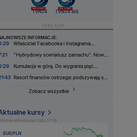
NA ŻYWO
NA ŻYWO
TVN24
TVN24 BiS
NAJNOWSZE INFORMACJE:
8:29
Właściciel Facebooka i Instagrama
ukarany. Musi zapłacić ogromną kwotę
7:21
"Hybrydowy scenariusz zamachu". Nowe
informacje w sprawie drona na lotnisku
6:29
Kumulacja w górę. Do wygrania pięć
milionów złotych
21:43
Resort finansów ostrzega: podszywają się
pod skarbówkę
Zobacz wszystkie
Aktualne kursy
statnia aktualizacja: Dziś, 07:30
EUR/PLN