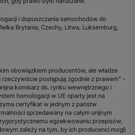
ło ich, gdy prawo było naruszane.
ogacji i dopuszczania samochodów do
elka Brytania, Czechy, Litwa, Luksemburg,
tkim obowiązkiem producentów, ale władze
 rzeczywiście postępują zgodnie z prawem" -
nijna komisarz ds. rynku wewnętrznego i
stem homologacji w UE oparty jest na
zyma certyfikat w jednym z państw
rmalności sprzedawany na całym unijnym
nak rygorystycznemu egzekwowaniu przepisów,
wym zależy na tym, by ich producenci mogli