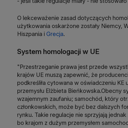
- jeśli takie regulacje miały - nie stosowa
O lekceważenie zasad dotyczących homol
użytkowania oskarżone zostały Niemcy, Wi
Hiszpania i
Grecja
.
System homologacji w UE
"Przestrzeganie prawa jest przede wszys
krajów UE muszą zapewnić, że producenci
podkreśliła cytowana w oświadczeniu KE u
przemysłu Elżbieta Bieńkowska.Obecny sy
wzajemnym zaufaniu; samochód, który otr
członkowskich, może być bez dalszych fo
rynku. Takie regulacje nie sprzyjają jed
bo krajom z dużym przemysłem samochodo