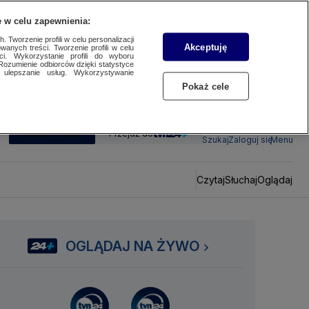
 w celu zapewnienia:
 Tworzenie profili w celu personalizacji
Akceptuję
wanych treści. Tworzenie profili w celu
ci. Wykorzystanie profili do wyboru
Rozumienie odbiorców dzięki statystyce
ulepszanie usług. Wykorzystywanie
Pokaż cele
SUBSKRYBUJ
Przejdź do
Szukaj
Zaloguj się
Menu
Czytaj
Słuchaj
Oglądaj
OGLĄDAJ NA ŻYWO