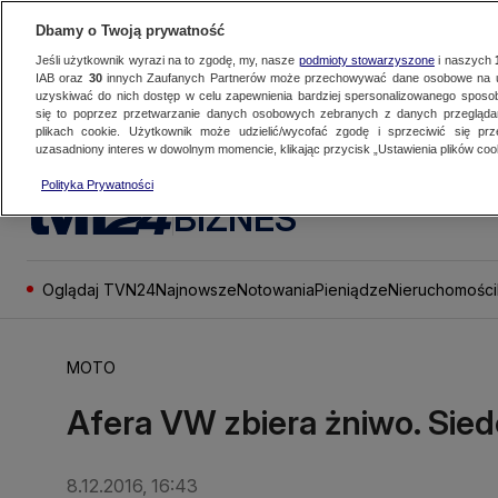
Dbamy o Twoją prywatność
Jeśli użytkownik wyrazi na to zgodę, my, nasze
podmioty stowarzyszone
i naszych
IAB oraz
30
innych Zaufanych Partnerów może przechowywać dane osobowe na ur
uzyskiwać do nich dostęp w celu zapewnienia bardziej spersonalizowanego sposo
się to poprzez przetwarzanie danych osobowych zebranych z danych przegląd
plikach cookie. Użytkownik może udzielić/wycofać zgodę i sprzeciwić się pr
uzasadniony interes w dowolnym momencie, klikając przycisk „Ustawienia plików cook
Polityka Prywatności
BIZNES
Oglądaj TVN24
Najnowsze
Notowania
Pieniądze
Nieruchomości
MOTO
Afera VW zbiera żniwo. Sied
8.12.2016, 16:43