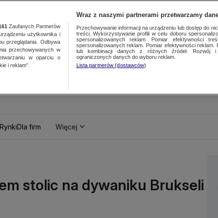
Wraz z naszymi partnerami przetwarzamy dane
161
Zaufanych Partnerów
Przechowywanie informacji na urządzeniu lub dostęp do nich.
treści. Wykorzystywanie profili w celu doboru spersonalizo
ządzeniu użytkownika i
spersonalizowanych reklam. Pomiar efektywności treś
bu przeglądania. Odbywa
spersonalizowanych reklam. Pomiar efektywności reklam. 
ania przechowywanych w
lub kombinacji danych z różnych źródeł. Rozwój i 
ograniczonych danych do wyboru reklam.
zetwarzaniu w oparciu o
ie i reklam”.
Lista partnerów (dostawców)
Rynki
Dla firm
Więcej
em stolic na dywaniku Brukseli