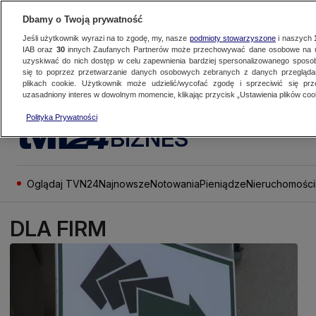
Dbamy o Twoją prywatność
Jeśli użytkownik wyrazi na to zgodę, my, nasze
podmioty stowarzyszone
i naszych
IAB oraz
30
innych Zaufanych Partnerów może przechowywać dane osobowe na ur
uzyskiwać do nich dostęp w celu zapewnienia bardziej spersonalizowanego sposo
się to poprzez przetwarzanie danych osobowych zebranych z danych przegląd
plikach cookie. Użytkownik może udzielić/wycofać zgodę i sprzeciwić się pr
uzasadniony interes w dowolnym momencie, klikając przycisk „Ustawienia plików cook
Polityka Prywatności
BIZNES
Oglądaj TVN24
Najnowsze
Notowania
Pieniądze
Nieruchomości
DLA FIRM