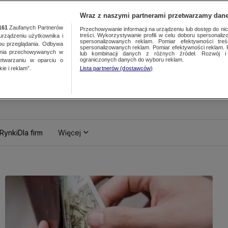
Wraz z naszymi partnerami przetwarzamy dane
161
Zaufanych Partnerów
Przechowywanie informacji na urządzeniu lub dostęp do nich.
treści. Wykorzystywanie profili w celu doboru spersonalizo
ządzeniu użytkownika i
spersonalizowanych reklam. Pomiar efektywności treś
bu przeglądania. Odbywa
spersonalizowanych reklam. Pomiar efektywności reklam. 
ania przechowywanych w
lub kombinacji danych z różnych źródeł. Rozwój i 
ograniczonych danych do wyboru reklam.
zetwarzaniu w oparciu o
ie i reklam”.
Lista partnerów (dostawców)
Rynki
Dla firm
Więcej