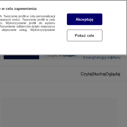
 w celu zapewnienia:
 Tworzenie profili w celu personalizacji
Akceptuję
wanych treści. Tworzenie profili w celu
ci. Wykorzystanie profili do wyboru
Rozumienie odbiorców dzięki statystyce
ulepszanie usług. Wykorzystywanie
Pokaż cele
SUBSKRYBUJ
Przejdź do
Szukaj
Zaloguj się
Menu
Czytaj
Słuchaj
Oglądaj