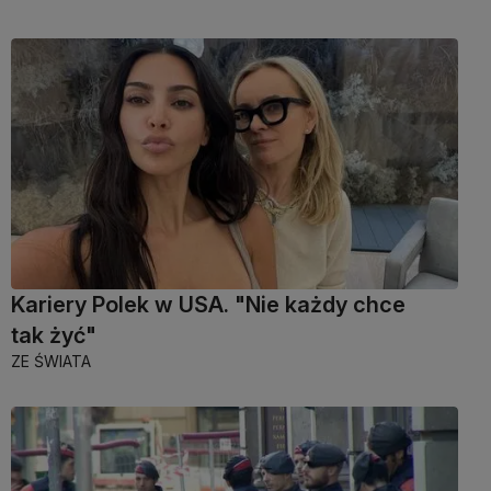
Kariery Polek w USA. "Nie każdy chce
tak żyć"
ZE ŚWIATA