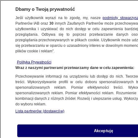
Dbamy o Twoją prywatność
Jeśli użytkownik wyrazi na to zgodę, my, nasze
podmioty stowarzys
Partnerów IAB oraz
30
innych Zaufanych Partnerów może przechowywa
BIZNES
użytkownika i uzyskiwać do nich dostęp w celu zapewnienia bardzi
przeglądania. Odbywa się to poprzez przetwarzanie danych os
przeglądania przechowywanych w plikach cookie. Użytkownik może udzie
DLA FIRM
się przetwarzaniu w oparciu o uzasadniony interes w dowolnym momencie
plików cookie i reklam”.
Cła Trumpa. Te polskie firmy mogą zyskać
Polityka Prywatności
Wraz z naszymi partnerami przetwarzamy dane w celu zapewnienia:
9.04.2025, 09:23
Przechowywanie informacji na urządzeniu lub dostęp do nich. Tworzeni
treści. Wykorzystywanie profili w celu doboru spersonalizowanych tr
Udostępnij
spersonalizowanych reklam. Pomiar efektywności treści. Wyko
spersonalizowanych reklam. Pomiar efektywności reklam. Rozumienie o
kombinacji danych z różnych źródeł. Rozwój i ulepszanie usług. Wykor
do wyboru reklam.
Lista partnerów (dostawców)
Akceptuję