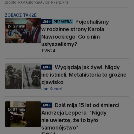
Źródło: PAP
Autorka/Autor: Pkarp/kris
ZOBACZ TAKŻE:
Pojechaliśmy
PREMIERA
27 min
w rodzinne strony Karola
Nawrockiego. Co o nim
usłyszeliśmy?
TVN24
Wyglądają jak żywi. Nigdy
nie istnieli. Metahistoria to groźne
zjawisko
Jan Kunert
Dziś mija 15 lat od śmierci
57 min
Andrzeja Leppera. "Nigdy
nie uwierzę, że to było
samobójstwo"