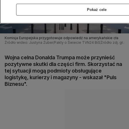
Pokaż cele
Komisja Europejska przygotowuje odpowiedź na amerykańskie cła
Źródło wideo: Justyna Zuber/Fakty o Świecie TVN24 BiS
Źródło zdj. gł.:
Wojna celna Donalda Trumpa może przynieść
pozytywne skutki dla części firm. Skorzystać na
tej sytuacji mogą podmioty obsługujące
logistykę, kurierzy i magazyny - wskazał "Puls
Biznesu".