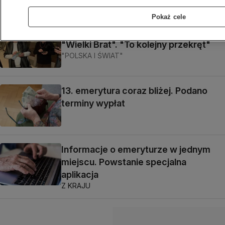
Pokaż cele
Centralna Informacja Emerytalna jak
"Wielki Brat". "To kolejny przekręt"
"POLSKA I ŚWIAT"
13. emerytura coraz bliżej. Podano
terminy wypłat
Informacje o emeryturze w jednym
miejscu. Powstanie specjalna
aplikacja
Z KRAJU