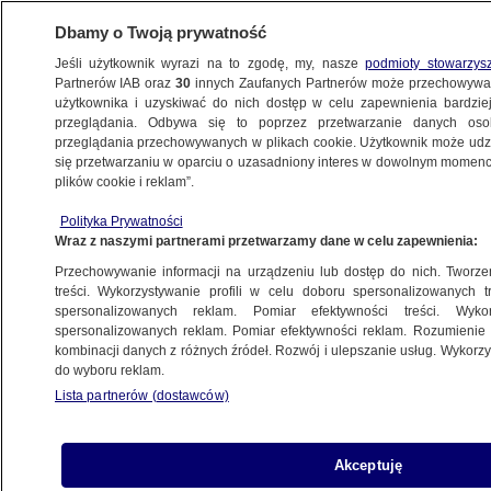
Dbamy o Twoją prywatność
Jeśli użytkownik wyrazi na to zgodę, my, nasze
podmioty stowarzys
Partnerów IAB oraz
30
innych Zaufanych Partnerów może przechowywa
BIZNES
użytkownika i uzyskiwać do nich dostęp w celu zapewnienia bardzi
przeglądania. Odbywa się to poprzez przetwarzanie danych os
przeglądania przechowywanych w plikach cookie. Użytkownik może udzie
DLA SENIORA
się przetwarzaniu w oparciu o uzasadniony interes w dowolnym momencie
plików cookie i reklam”.
Rząd czeka na przelew 5 miliardów
złotych na 13. emerytury
Polityka Prywatności
Wraz z naszymi partnerami przetwarzamy dane w celu zapewnienia:
PIENIĄDZE
Przechowywanie informacji na urządzeniu lub dostęp do nich. Tworzeni
treści. Wykorzystywanie profili w celu doboru spersonalizowanych tr
Przez waloryzację niektórzy emeryci
spersonalizowanych reklam. Pomiar efektywności treści. Wyko
znów zapłacą podatek. Ekspert
spersonalizowanych reklam. Pomiar efektywności reklam. Rozumienie o
kombinacji danych z różnych źródeł. Rozwój i ulepszanie usług. Wykor
wyjaśnia
do wyboru reklam.
Lista partnerów (dostawców)
Waloryzacja 2023. Większe
świadczenia, większa liczba osób
Akceptuję
przechodzących na emeryturę