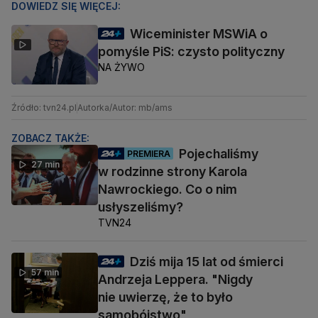
DOWIEDZ SIĘ WIĘCEJ:
Wiceminister MSWiA o
pomyśle PiS: czysto polityczny
NA ŻYWO
Źródło: tvn24.pl
Autorka/Autor: mb/ams
ZOBACZ TAKŻE:
Pojechaliśmy
PREMIERA
27 min
w rodzinne strony Karola
Nawrockiego. Co o nim
usłyszeliśmy?
TVN24
Dziś mija 15 lat od śmierci
57 min
Andrzeja Leppera. "Nigdy
nie uwierzę, że to było
samobójstwo"