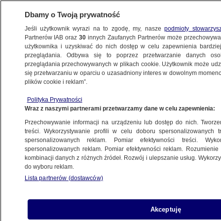
Dbamy o Twoją prywatność
Jeśli użytkownik wyrazi na to zgodę, my, nasze
podmioty stowarzys
Partnerów IAB oraz
30
innych Zaufanych Partnerów może przechowywa
BIZNES
użytkownika i uzyskiwać do nich dostęp w celu zapewnienia bardzi
przeglądania. Odbywa się to poprzez przetwarzanie danych os
przeglądania przechowywanych w plikach cookie. Użytkownik może udzie
DLA PRACOWNIKA
się przetwarzaniu w oparciu o uzasadniony interes w dowolnym momencie
plików cookie i reklam”.
Kolejna duża sieć zapowiada podwyżki dla
Polityka Prywatności
pracowników
Wraz z naszymi partnerami przetwarzamy dane w celu zapewnienia:
Przechowywanie informacji na urządzeniu lub dostęp do nich. Tworzeni
19.12.2023, 14:53
treści. Wykorzystywanie profili w celu doboru spersonalizowanych tr
spersonalizowanych reklam. Pomiar efektywności treści. Wyko
spersonalizowanych reklam. Pomiar efektywności reklam. Rozumienie o
Udostępnij
kombinacji danych z różnych źródeł. Rozwój i ulepszanie usług. Wykor
do wyboru reklam.
Lista partnerów (dostawców)
Akceptuję