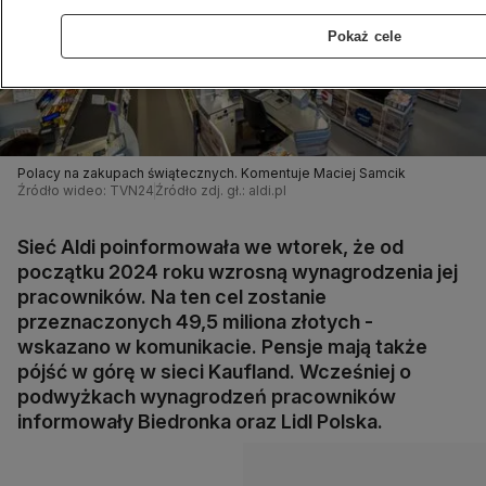
Pokaż cele
Polacy na zakupach świątecznych. Komentuje Maciej Samcik
Źródło wideo: TVN24
Źródło zdj. gł.: aldi.pl
Sieć Aldi poinformowała we wtorek, że od
początku 2024 roku wzrosną wynagrodzenia jej
pracowników. Na ten cel zostanie
przeznaczonych 49,5 miliona złotych -
wskazano w komunikacie. Pensje mają także
pójść w górę w sieci Kaufland. Wcześniej o
podwyżkach wynagrodzeń pracowników
informowały Biedronka oraz Lidl Polska.