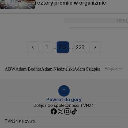
i cztery promile w organizmie
1
212
228
...
...
Więcej
ABW
Adam Bodnar
Adam Niedzielski
Adam Szłapka
Administracja Donalda Trumpa
Agencja Bezpieczeństwa Wewnętrznego
Agrounia
Alaksandr Łukaszenka
Aleksander Kwaśniewski
Aleksandra Dulkiewicz
Alert RCB
Powrót do góry
Ambasada USA w Polsce
Andrzej Duda
Białoruś
Dołącz do społeczności TVN24:
Bitcoin
Biuro Bezpieczeństwa Narodowego
Bliski Wschód
Bomba atomowa
Borys Budka
TVN24 na żywo
Bruksela
CBŚP
CBA
Ceny paliw
Ceny żywności