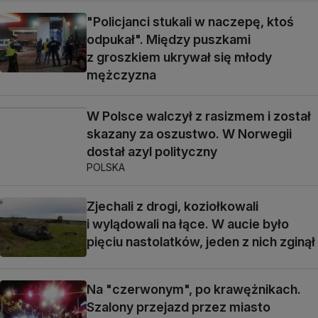
"Policjanci stukali w naczepę, ktoś
odpukał". Między puszkami
z groszkiem ukrywał się młody
mężczyzna
W Polsce walczył z rasizmem i został
skazany za oszustwo. W Norwegii
dostał azyl polityczny
POLSKA
Zjechali z drogi, koziołkowali
i wylądowali na łące. W aucie było
pięciu nastolatków, jeden z nich zginął
Na "czerwonym", po krawężnikach.
Szalony przejazd przez miasto