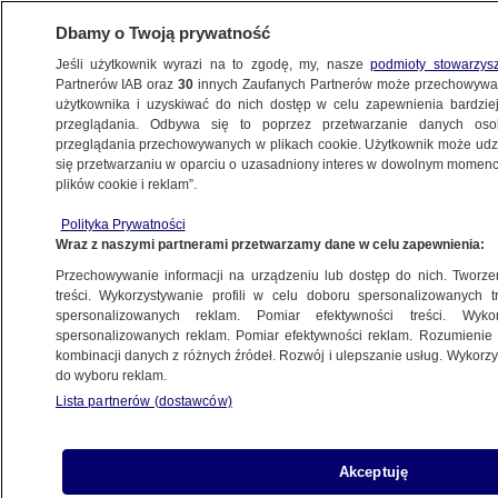
Dbamy o Twoją prywatność
Jeśli użytkownik wyrazi na to zgodę, my, nasze
podmioty stowarzys
Partnerów IAB oraz
30
innych Zaufanych Partnerów może przechowywa
użytkownika i uzyskiwać do nich dostęp w celu zapewnienia bardzi
przeglądania. Odbywa się to poprzez przetwarzanie danych os
przeglądania przechowywanych w plikach cookie. Użytkownik może udzie
BIAŁYSTOK
się przetwarzaniu w oparciu o uzasadniony interes w dowolnym momencie
plików cookie i reklam”.
W tym regionie w niedzielę nie było
żadnego wolnego respiratora dla
Polityka Prywatności
Wraz z naszymi partnerami przetwarzamy dane w celu zapewnienia:
chorych z COVID-19. Dziś są cztery
Przechowywanie informacji na urządzeniu lub dostęp do nich. Tworzeni
treści. Wykorzystywanie profili w celu doboru spersonalizowanych tr
spersonalizowanych reklam. Pomiar efektywności treści. Wyko
Przemycali papierosy przez Bug,
spersonalizowanych reklam. Pomiar efektywności reklam. Rozumienie o
podczas ucieczki taranowali
kombinacji danych z różnych źródeł. Rozwój i ulepszanie usług. Wykor
do wyboru reklam.
samochody Straży Granicznej
Lista partnerów (dostawców)
Namierzony i zatrzymany
Akceptuję
przez "Łowców cieni". "Nie stawiał