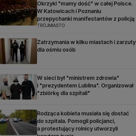
Okrzyki "mamy dość" w całej Polsce.
W Katowicach i Poznaniu
przepychanki manifestantów z policją
TRÓJMIASTO
Zatrzymania w kilku miastach i zarzuty
dla ośmiu osób
W sieci był "ministrem zdrowia"
i "prezydentem Lublina". Organizował
"zbiórkę dla szpitali"
Rodząca kobieta musiała się dostać
do szpitala. Pomogli policjanci,
a protestujący rolnicy utworzyli