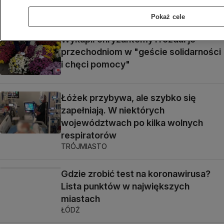
oporu, był bardzo zaskoczony"
Pokaż cele
Wykupił chryzantemy i rozdał je
przechodniom w "geście solidarności
i chęci pomocy"
Łóżek przybywa, ale szybko się
zapełniają. W niektórych
województwach po kilka wolnych
respiratorów
TRÓJMIASTO
Gdzie zrobić test na koronawirusa?
Lista punktów w największych
miastach
ŁÓDŹ