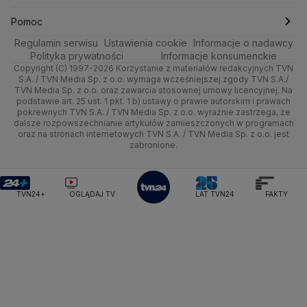
Ministerstwo Obrony Narodowej
Ciekawostki
Wrocław
Dla firm
Najnowsze
Skoki Narciarskie
Świat
Gorące Tematy
TVN
Pomoc
Ministerstwo Rolnictwa
Regulamin serwisu
Quizy
Ustawienia cookie
Informacje o nadawcy
Ministerstwo Rozwoju i Technologii
Kielce
Handel
Polska
Sporty zimowe
Polityka
Wyślij zgłoszenie
Dzień Dobry TVN
Centrum pomocy
Polityka prywatności
Informacje konsumenckie
Ministerstwo Sportu i Turystyki
Copyright (C) 1997-2026 Korzystanie z materiałów redakcyjnych TVN
Tematy
Kujawsko-pomorskie
Ze świata
Prognoza
Lekkoatletyka
Zdrowie
Uwaga TVN
Ministerstwo Cyfryzacji
Test zgodności
S.A. / TVN Media Sp. z o.o. wymaga wcześniejszej zgody TVN S.A./
TVN Media Sp. z o.o. oraz zawarcia stosownej umowy licencyjnej. Na
Ministerstwo Edukacji Narodowej
Lublin
podstawie art. 25 ust. 1 pkt. 1 b) ustawy o prawie autorskim i prawach
Tech
Świat
Siatkówka
Tech
HGTV
Oglądaj na TV
Ministerstwo Finansów
pokrewnych TVN S.A. / TVN Media Sp. z o.o. wyraźnie zastrzega, że
dalsze rozpowszechnianie artykułów zamieszczonych w programach
Ministerstwo Klimatu i Środowiska
Lubuskie
Moto
Nauka
F1
Nauka
TVN Turbo
Zrealizuj voucher
oraz na stronach internetowych TVN S.A. / TVN Media Sp. z o.o. jest
Ministerstwo Nauki i Szkolnictwa Wyższego
zabronione.
Olsztyn
Dla seniora
Ciekawostki
Ministerstwo Sprawiedliwości
Rozrywka
TVN Style
Ministerstwo Rodziny, Pracy i Polityki Społecznej
Opole
Turystyka
Podróże
TVN7
Ministerstwo Spraw Zagranicznych
Moskwa
TVN24+
OGLĄDAJ TV
LAT TVN24
FAKTY
Naczelny Sąd Administracyjny
Rzeszów
Smog
TTV
Najwyższa Izba Kontroli
Szczecin
Narodowe Centrum Badań i Rozwoju
Narodowy Bank Polski
Narodowy Fundusz Zdrowia
Białystok
NASA
NATO
Niemcy
Nord Stream 2
Nowa Lewica
Ordo Iuris
Organizacja Narodów Zjednoczonych