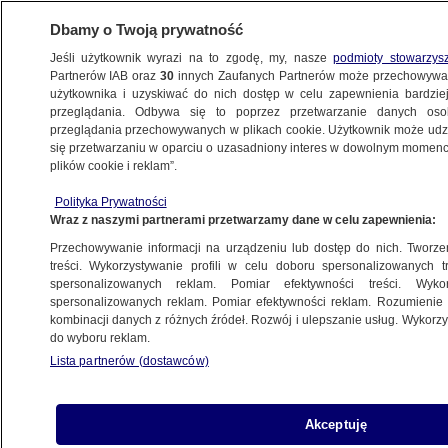
Dbamy o Twoją prywatność
Jeśli użytkownik wyrazi na to zgodę, my, nasze
podmioty stowarzys
Partnerów IAB oraz
30
innych Zaufanych Partnerów może przechowywa
użytkownika i uzyskiwać do nich dostęp w celu zapewnienia bardzi
przeglądania. Odbywa się to poprzez przetwarzanie danych os
przeglądania przechowywanych w plikach cookie. Użytkownik może udzie
BIAŁYSTOK
się przetwarzaniu w oparciu o uzasadniony interes w dowolnym momencie
plików cookie i reklam”.
Badali demograficzne skutki
Polityka Prywatności
najstraszniejszej pandemii w dziejach
Wraz z naszymi partnerami przetwarzamy dane w celu zapewnienia:
Europy
Przechowywanie informacji na urządzeniu lub dostęp do nich. Tworzeni
treści. Wykorzystywanie profili w celu doboru spersonalizowanych tr
20.02.2022, 10:05
spersonalizowanych reklam. Pomiar efektywności treści. Wyko
spersonalizowanych reklam. Pomiar efektywności reklam. Rozumienie o
kombinacji danych z różnych źródeł. Rozwój i ulepszanie usług. Wykor
Udostępnij
do wyboru reklam.
Lista partnerów (dostawców)
Akceptuję