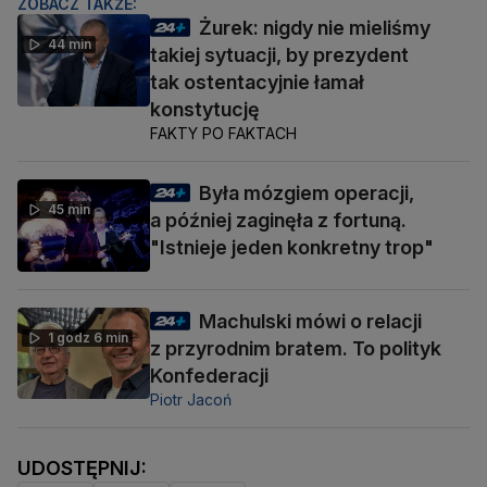
ZOBACZ TAKŻE:
Żurek: nigdy nie mieliśmy
44 min
takiej sytuacji, by prezydent
tak ostentacyjnie łamał
konstytucję
FAKTY PO FAKTACH
Była mózgiem operacji,
45 min
a później zaginęła z fortuną.
"Istnieje jeden konkretny trop"
Machulski mówi o relacji
1 godz 6 min
z przyrodnim bratem. To polityk
Konfederacji
Piotr Jacoń
UDOSTĘPNIJ: