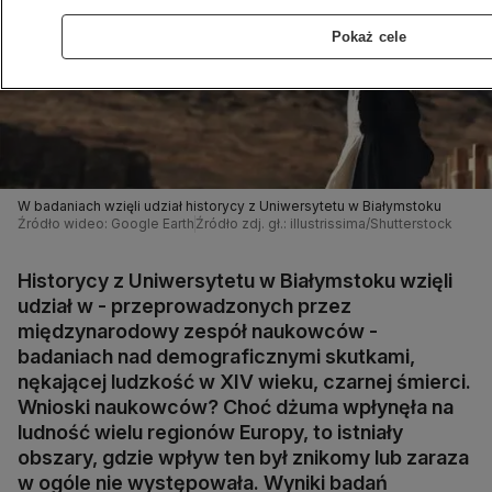
Pokaż cele
W badaniach wzięli udział historycy z Uniwersytetu w Białymstoku
Źródło wideo: Google Earth
Źródło zdj. gł.: illustrissima/Shutterstock
Historycy z Uniwersytetu w Białymstoku wzięli
udział w - przeprowadzonych przez
międzynarodowy zespół naukowców -
badaniach nad demograficznymi skutkami,
nękającej ludzkość w XIV wieku, czarnej śmierci.
Wnioski naukowców? Choć dżuma wpłynęła na
ludność wielu regionów Europy, to istniały
obszary, gdzie wpływ ten był znikomy lub zaraza
w ogóle nie występowała. Wyniki badań