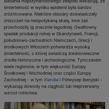
Badania międzynarodowego zespołu wskazują, że
śmiertelność w wyniku epidemii była bardzo
zróżnicowana. Niektóre obszary doświadczały
zniszczeń na niespotykaną skalę, inne zaś
przechodziły ją znacznie łagodniej. Gwałtowny
spadek produkcji rolnej w Skandynawii, Francji,
południowo-zachodnich Niemczech, Grecji i
środkowych Włoszech potwierdza wysoką
śmiertelność, o której świadczą średniowieczne
źródła historyczne i archeologiczne. Tymczasem
wiele regionów, w tym większość Europy
Środkowej i Wschodniej oraz części Europy
Zachodniej - w tym
Irlandia
i Półwysep Iberyjski -
wykazują dowody na ciągłość lub nieprzerwany
wzrost rolnictwa.