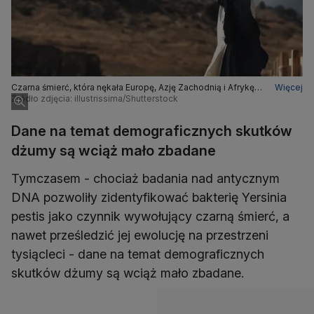
Czarna śmierć, która nękała Europę, Azję Zachodnią i Afrykę
Więcej
Północną w latach 1347-1352, jest uznawana za
Źródło zdjęcia: illustrissima/Shutterstock
najstraszniejszą pandemię w historii
Dane na temat demograficznych skutków
dżumy są wciąż mało zbadane
Tymczasem - chociaż badania nad antycznym
DNA pozwoliły zidentyfikować bakterię Yersinia
pestis jako czynnik wywołujący czarną śmierć, a
nawet prześledzić jej ewolucję na przestrzeni
tysiącleci - dane na temat demograficznych
skutków dżumy są wciąż mało zbadane.