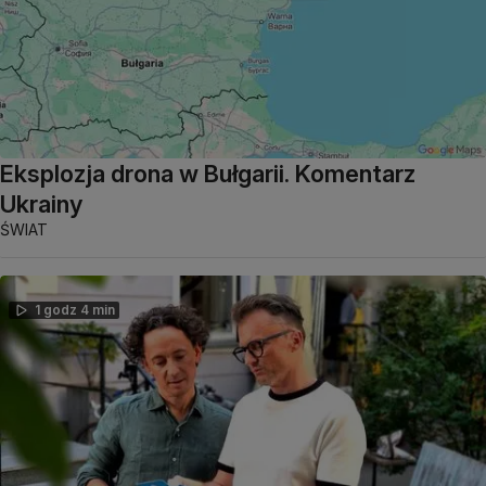
Eksplozja drona w Bułgarii. Komentarz
Ukrainy
ŚWIAT
1 godz 4 min