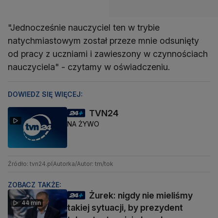
"Jednocześnie nauczyciel ten w trybie
natychmiastowym został przeze mnie odsunięty
od pracy z uczniami i zawieszony w czynnościach
nauczyciela" - czytamy w oświadczeniu.
DOWIEDZ SIĘ WIĘCEJ:
TVN24
NA ŻYWO
Źródło: tvn24.pl
Autorka/Autor: tm/tok
ZOBACZ TAKŻE:
Żurek: nigdy nie mieliśmy
44 min
takiej sytuacji, by prezydent