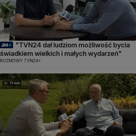
"TVN24 dał ludziom możliwość bycia
świadkiem wielkich i małych wydarzeń"
ROZMOWY TVN24+
11 min