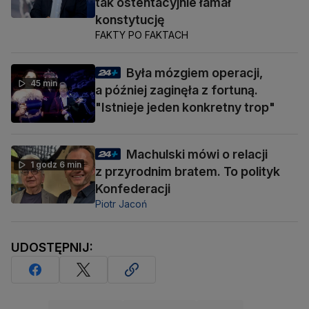
tak ostentacyjnie łamał
konstytucję
FAKTY PO FAKTACH
Była mózgiem operacji,
45 min
a później zaginęła z fortuną.
"Istnieje jeden konkretny trop"
Machulski mówi o relacji
1 godz 6 min
z przyrodnim bratem. To polityk
Konfederacji
Piotr Jacoń
UDOSTĘPNIJ: