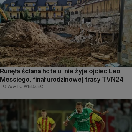
Runęła ściana hotelu, nie żyje ojciec Leo
Messiego, finał urodzinowej trasy TVN24
TO WARTO WIEDZIEĆ