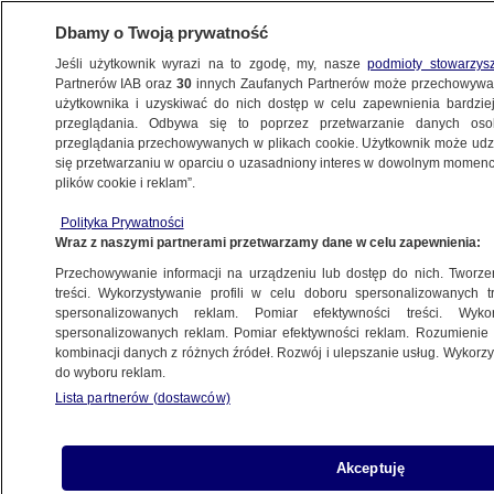
Dbamy o Twoją prywatność
Jeśli użytkownik wyrazi na to zgodę, my, nasze
podmioty stowarzys
Partnerów IAB oraz
30
innych Zaufanych Partnerów może przechowywa
użytkownika i uzyskiwać do nich dostęp w celu zapewnienia bardzi
przeglądania. Odbywa się to poprzez przetwarzanie danych os
przeglądania przechowywanych w plikach cookie. Użytkownik może udzie
BIAŁYSTOK
się przetwarzaniu w oparciu o uzasadniony interes w dowolnym momencie
plików cookie i reklam”.
Nauczyciel z zarzutami. Pokrzywdzone
Polityka Prywatności
cztery uczennice
Wraz z naszymi partnerami przetwarzamy dane w celu zapewnienia:
Przechowywanie informacji na urządzeniu lub dostęp do nich. Tworzeni
13.03.2024, 13:01
treści. Wykorzystywanie profili w celu doboru spersonalizowanych tr
spersonalizowanych reklam. Pomiar efektywności treści. Wyko
spersonalizowanych reklam. Pomiar efektywności reklam. Rozumienie o
Udostępnij
kombinacji danych z różnych źródeł. Rozwój i ulepszanie usług. Wykor
do wyboru reklam.
Lista partnerów (dostawców)
Akceptuję