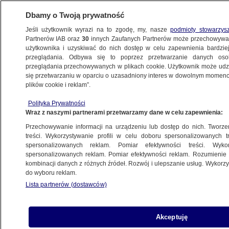
Dbamy o Twoją prywatność
Jeśli użytkownik wyrazi na to zgodę, my, nasze
podmioty stowarzys
Partnerów IAB oraz
30
innych Zaufanych Partnerów może przechowywa
użytkownika i uzyskiwać do nich dostęp w celu zapewnienia bardzi
przeglądania. Odbywa się to poprzez przetwarzanie danych os
przeglądania przechowywanych w plikach cookie. Użytkownik może udzie
WROCŁAW
się przetwarzaniu w oparciu o uzasadniony interes w dowolnym momencie
plików cookie i reklam”.
Stracił panowanie nad autem i uderzył
Polityka Prywatności
w sygnalizator
Wraz z naszymi partnerami przetwarzamy dane w celu zapewnienia:
Przechowywanie informacji na urządzeniu lub dostęp do nich. Tworzeni
Oprac.
Svitlana Kucherenko
treści. Wykorzystywanie profili w celu doboru spersonalizowanych tr
spersonalizowanych reklam. Pomiar efektywności treści. Wyko
18.05.2026, 16:23
spersonalizowanych reklam. Pomiar efektywności reklam. Rozumienie o
kombinacji danych z różnych źródeł. Rozwój i ulepszanie usług. Wykor
do wyboru reklam.
Posłuchaj artykułu
Czyta lektor AI
Lista partnerów (dostawców)
Akceptuję