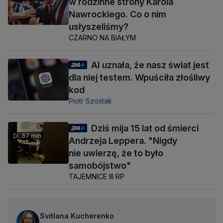
w rodzinne strony Karola
Nawrockiego. Co o nim
usłyszeliśmy?
CZARNO NA BIAŁYM
AI uznała, że nasz świat jest
dla niej testem. Wpuściła złośliwy
kod
Piotr Szostak
Dziś mija 15 lat od śmierci
57 min
Andrzeja Leppera. "Nigdy
nie uwierzę, że to było
samobójstwo"
TAJEMNICE III RP
Svitlana Kucherenko