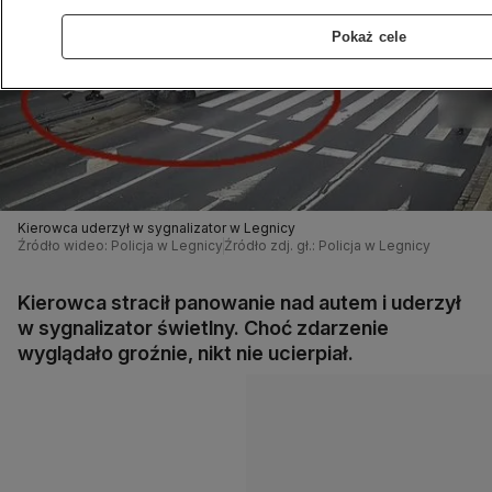
Pokaż cele
Kierowca uderzył w sygnalizator w Legnicy
Źródło wideo: Policja w Legnicy
Źródło zdj. gł.: Policja w Legnicy
Kierowca stracił panowanie nad autem i uderzył
w sygnalizator świetlny. Choć zdarzenie
wyglądało groźnie, nikt nie ucierpiał.