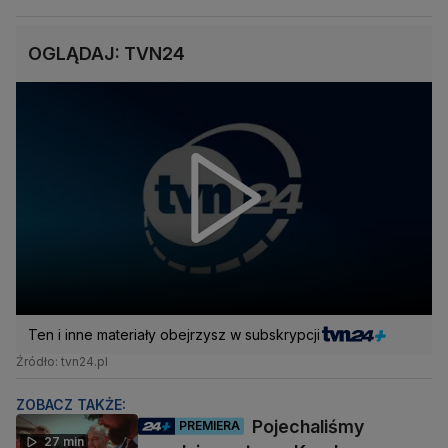
OGLĄDAJ: TVN24
Ten i inne materiały obejrzysz w subskrypcji
Źródło: tvn24.pl
ZOBACZ TAKŻE:
Pojechaliśmy
PREMIERA
27 min