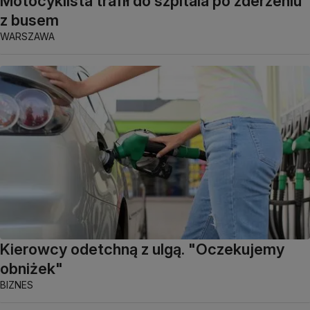
Motocyklista trafił do szpitala po zderzeniu
z busem
WARSZAWA
Kierowcy odetchną z ulgą. "Oczekujemy
obniżek"
BIZNES