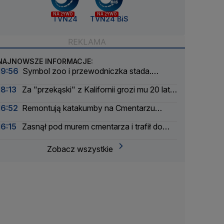
NA ŻYWO
NA ŻYWO
TVN24
TVN24 BiS
NAJNOWSZE INFORMACJE:
19:56
Symbol zoo i przewodniczka stada.
Wydrukowali szkielet słonicy Erny w 3D
18:13
Za "przekąski" z Kalifornii grozi mu 20 lat
więzienia
16:52
Remontują katakumby na Cmentarzu
Powązkowskim
16:15
Zasnął pod murem cmentarza i trafił do
aresztu
Zobacz wszystkie