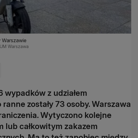
w Warszawie
.: UM Warszawa
66 wypadków z udziałem
 ranne zostały 73 osoby. Warszawa
aniczenia. Wytyczono kolejne
m lub całkowitym zakazem
ycznych. Ma to też zapobiec między