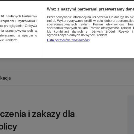
Wraz z naszymi partnerami przetwarzamy dane
161
Zaufanych Partnerów
Przechowywanie informacji na urządzeniu lub dostęp do nich.
treści. Wykorzystywanie profili w celu doboru spersonalizo
ządzeniu użytkownika i
spersonalizowanych reklam. Pomiar efektywności treś
bu przeglądania. Odbywa
spersonalizowanych reklam. Pomiar efektywności reklam. 
ania przechowywanych w
lub kombinacji danych z różnych źródeł. Rozwój i 
ograniczonych danych do wyboru reklam.
zetwarzaniu w oparciu o
ie i reklam”.
Lista partnerów (dostawców)
kacja
czenia i zakazy dla
olicy