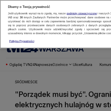
Dbamy o Twoją prywatność
Jeśli użytkownik wyrazi na to zgodę, my, nasze
podmioty stowarzyszone
i naszych
IAB oraz
30
innych Zaufanych Partnerów może przechowywać dane osobowe na ur
uzyskiwać do nich dostęp w celu zapewnienia bardziej spersonalizowanego sposo
się to poprzez przetwarzanie danych osobowych zebranych z danych przegląd
plikach cookie. Użytkownik może udzielić/wycofać zgodę i sprzeciwić się pr
uzasadniony interes w dowolnym momencie, klikając przycisk „Ustawienia plików cook
Polityka Prywatności
WARSZAWA
Oglądaj TVN24
Najnowsze
Dzielnice
Ulice
Kultura
Komuni
ŚRÓDMIEŚCIE
"Porządek musi być". Ograni
elektrycznych hulajnóg w st