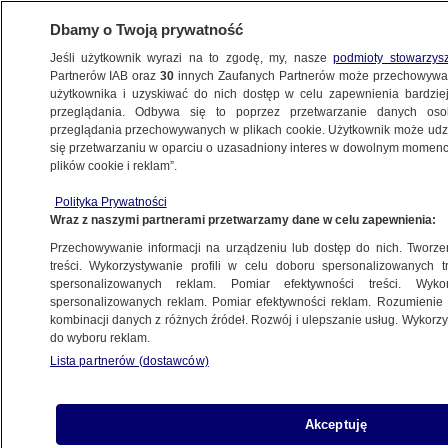
Dbamy o Twoją prywatność
Jeśli użytkownik wyrazi na to zgodę, my, nasze
podmioty stowarzys
Partnerów IAB oraz
30
innych Zaufanych Partnerów może przechowywa
użytkownika i uzyskiwać do nich dostęp w celu zapewnienia bardzi
przeglądania. Odbywa się to poprzez przetwarzanie danych os
przeglądania przechowywanych w plikach cookie. Użytkownik może udzie
WROCŁAW
się przetwarzaniu w oparciu o uzasadniony interes w dowolnym momencie
plików cookie i reklam”.
Kręci się! 6 powodów, dlaczego warto
Polityka Prywatności
pomagać WOŚP
Wraz z naszymi partnerami przetwarzamy dane w celu zapewnienia:
Przechowywanie informacji na urządzeniu lub dostęp do nich. Tworzeni
15.01.2017, 06:54
treści. Wykorzystywanie profili w celu doboru spersonalizowanych tr
spersonalizowanych reklam. Pomiar efektywności treści. Wyko
spersonalizowanych reklam. Pomiar efektywności reklam. Rozumienie o
Udostępnij
kombinacji danych z różnych źródeł. Rozwój i ulepszanie usług. Wykor
do wyboru reklam.
Lista partnerów (dostawców)
Akceptuję