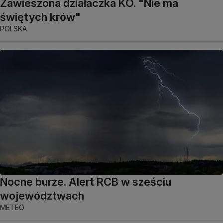
Zawieszona działaczka KO. "Nie ma
świętych krów"
POLSKA
Nocne burze. Alert RCB w sześciu
województwach
METEO