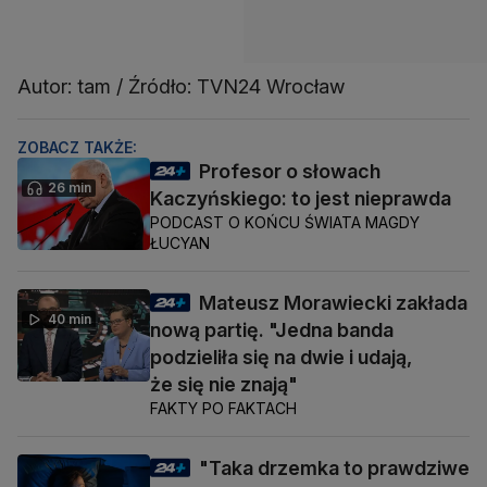
Autor: tam / Źródło: TVN24 Wrocław
ZOBACZ TAKŻE:
Profesor o słowach
26 min
Kaczyńskiego: to jest nieprawda
PODCAST O KOŃCU ŚWIATA MAGDY
ŁUCYAN
Mateusz Morawiecki zakłada
40 min
nową partię. "Jedna banda
podzieliła się na dwie i udają,
że się nie znają"
FAKTY PO FAKTACH
"Taka drzemka to prawdziwe