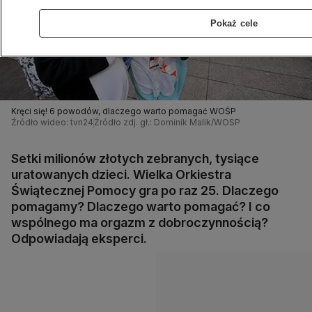
Pokaż cele
Kręci się! 6 powodów, dlaczego warto pomagać WOŚP
Źródło wideo: tvn24
Źródło zdj. gł.: Dominik Malik/WOSP
Setki milionów złotych zebranych, tysiące
uratowanych dzieci. Wielka Orkiestra
Świątecznej Pomocy gra po raz 25. Dlaczego
pomagamy? Dlaczego warto pomagać? I co
wspólnego ma orgazm z dobroczynnością?
Odpowiadają eksperci.