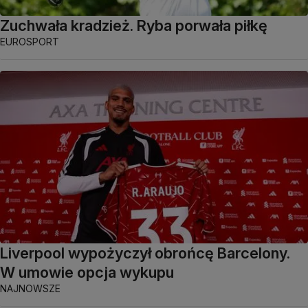
Zuchwała kradzież. Ryba porwała piłkę
EUROSPORT
Liverpool wypożyczył obrońcę Barcelony.
W umowie opcja wykupu
NAJNOWSZE