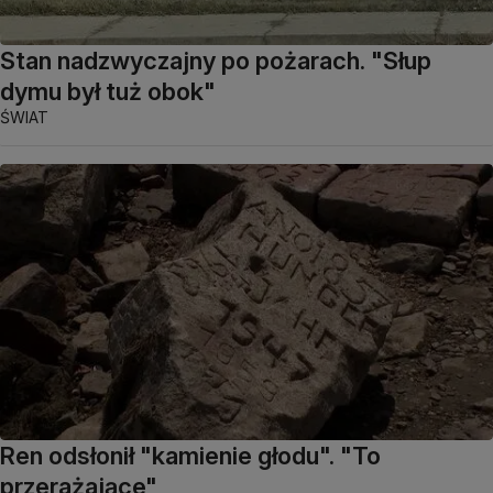
Stan nadzwyczajny po pożarach. "Słup
dymu był tuż obok"
ŚWIAT
Ren odsłonił "kamienie głodu". "To
przerażające"