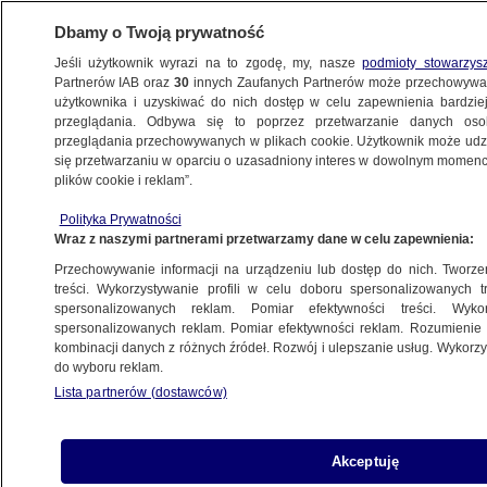
Dbamy o Twoją prywatność
Jeśli użytkownik wyrazi na to zgodę, my, nasze
podmioty stowarzys
Partnerów IAB oraz
30
innych Zaufanych Partnerów może przechowywa
METEO
użytkownika i uzyskiwać do nich dostęp w celu zapewnienia bardzi
przeglądania. Odbywa się to poprzez przetwarzanie danych os
przeglądania przechowywanych w plikach cookie. Użytkownik może udzie
ŚWIAT
się przetwarzaniu w oparciu o uzasadniony interes w dowolnym momencie
plików cookie i reklam”.
Trąba powietrzna nad miastem. Nie żyje
Polityka Prywatności
pięć osób, wiele jest rannych
Wraz z naszymi partnerami przetwarzamy dane w celu zapewnienia:
Przechowywanie informacji na urządzeniu lub dostęp do nich. Tworzeni
6.07.2024, 10:14
Aktualizacja:
6.07.2024, 11:07
treści. Wykorzystywanie profili w celu doboru spersonalizowanych tr
spersonalizowanych reklam. Pomiar efektywności treści. Wyko
spersonalizowanych reklam. Pomiar efektywności reklam. Rozumienie o
Udostępnij
kombinacji danych z różnych źródeł. Rozwój i ulepszanie usług. Wykor
do wyboru reklam.
Trąba powietrzna przeszła w piątek przez
Lista partnerów (dostawców)
centrum miasta we wschodnich Chinach.
Świadkowie uwiecznili na nagraniach żywioł
porywający fragmenty budowli. Wskutek silnego
Akceptuję
wiatru zginęło pięć osób, a prawie 90 zostało