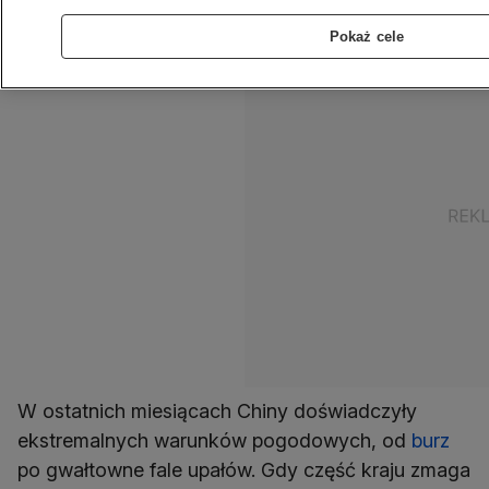
rannych.
Pokaż cele
W ostatnich miesiącach Chiny doświadczyły
ekstremalnych warunków pogodowych, od
burz
po gwałtowne fale upałów. Gdy część kraju zmaga