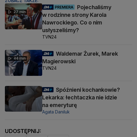
ZOBACZ TAKŻE:
Pojechaliśmy
PREMIERA
27 min
w rodzinne strony Karola
Nawrockiego. Co o nim
usłyszeliśmy?
TVN24
Waldemar Żurek, Marek
44 min
Magierowski
TVN24
Spóźnieni kochankowie?
Lekarka: łechtaczka nie idzie
na emeryturę
Agata Daniluk
UDOSTĘPNIJ: