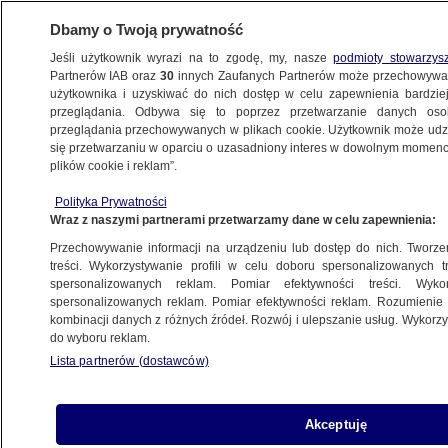
Dbamy o Twoją prywatność
Jeśli użytkownik wyrazi na to zgodę, my, nasze
podmioty stowarzys
Partnerów IAB oraz
30
innych Zaufanych Partnerów może przechowywa
METEO
użytkownika i uzyskiwać do nich dostęp w celu zapewnienia bardzi
przeglądania. Odbywa się to poprzez przetwarzanie danych os
przeglądania przechowywanych w plikach cookie. Użytkownik może udzie
POLSKA
się przetwarzaniu w oparciu o uzasadniony interes w dowolnym momencie
plików cookie i reklam”.
Woda wdarła się do szpitala. SOR był
Polityka Prywatności
nieczynny
Wraz z naszymi partnerami przetwarzamy dane w celu zapewnienia:
Przechowywanie informacji na urządzeniu lub dostęp do nich. Tworzeni
2.06.2024, 21:19
Aktualizacja:
3.06.2024, 07:25
treści. Wykorzystywanie profili w celu doboru spersonalizowanych tr
spersonalizowanych reklam. Pomiar efektywności treści. Wyko
spersonalizowanych reklam. Pomiar efektywności reklam. Rozumienie o
Udostępnij
kombinacji danych z różnych źródeł. Rozwój i ulepszanie usług. Wykor
do wyboru reklam.
Lista partnerów (dostawców)
Akceptuję