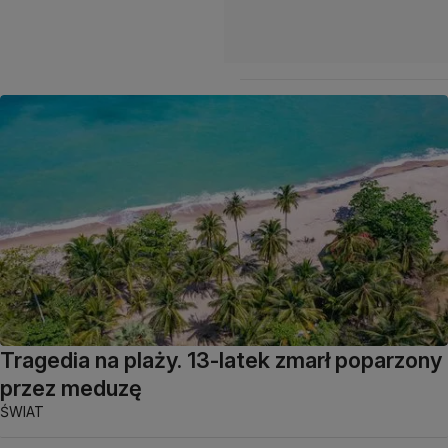
Tragedia na plaży. 13-latek zmarł poparzony
przez meduzę
ŚWIAT