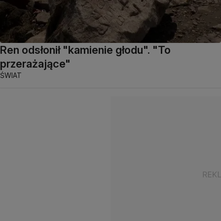
Ren odsłonił "kamienie głodu". "To
przerażające"
ŚWIAT