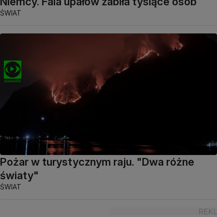
Niemcy. Fala upałów zabiła tysiące osób
ŚWIAT
Pożar w turystycznym raju. "Dwa różne
światy"
ŚWIAT