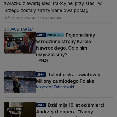
związku z awarią sieci trakcyjnej przy stacji w
Brzegu zostały zatrzymane dwa pociągi.
Źródło: PAP, TVN24
Autorka/Autor: ps
ZOBACZ TAKŻE:
Pojechaliśmy
PREMIERA
27 min
w rodzinne strony Karola
Nawrockiego. Co o nim
usłyszeliśmy?
TVN24
Talent o skali światowej.
Miliony za młodego Polaka
Krzysztof Zaborowski
Dziś mija 15 lat od śmierci
57 min
Andrzeja Leppera. "Nigdy