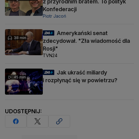
z przyrodnim bratem. To polityk
Konfederacji
Piotr Jacoń
Amerykański senat
38 min
zdecydował. "Zła wiadomość dla
Rosji"
TVN24
Jak ukraść miliardy
45 min
i rozpłynąć się w powietrzu?
UDOSTĘPNIJ: