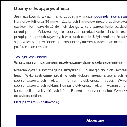
Dbamy o Twoją prywatność
Jeśli użytkownik wyrazi na to zgodę, my, nasze
podmioty stowarzys
Partnerów IAB oraz
30
innych Zaufanych Partnerów może przechowywa
METEO
użytkownika i uzyskiwać do nich dostęp w celu zapewnienia bardzi
przeglądania. Odbywa się to poprzez przetwarzanie danych os
przeglądania przechowywanych w plikach cookie. Użytkownik może udzie
NAUKA
się przetwarzaniu w oparciu o uzasadniony interes w dowolnym momencie
plików cookie i reklam”.
Zorze na Marsie mogą być piękne,
Polityka Prywatności
ale i niebezpieczne
Wraz z naszymi partnerami przetwarzamy dane w celu zapewnienia:
Przechowywanie informacji na urządzeniu lub dostęp do nich. Tworzeni
16.06.2024, 14:12
treści. Wykorzystywanie profili w celu doboru spersonalizowanych tr
spersonalizowanych reklam. Pomiar efektywności treści. Wyko
spersonalizowanych reklam. Pomiar efektywności reklam. Rozumienie o
Udostępnij
kombinacji danych z różnych źródeł. Rozwój i ulepszanie usług. Wykor
do wyboru reklam.
Lista partnerów (dostawców)
Akceptuję