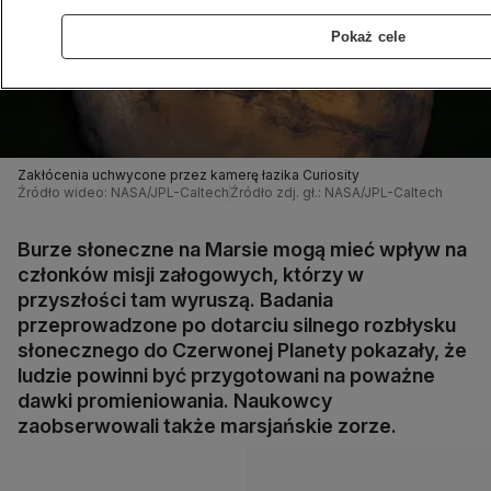
Pokaż cele
Zakłócenia uchwycone przez kamerę łazika Curiosity
Źródło wideo: NASA/JPL-Caltech
Źródło zdj. gł.: NASA/JPL-Caltech
Burze słoneczne na Marsie mogą mieć wpływ na
członków misji załogowych, którzy w
przyszłości tam wyruszą. Badania
przeprowadzone po dotarciu silnego rozbłysku
słonecznego do Czerwonej Planety pokazały, że
ludzie powinni być przygotowani na poważne
dawki promieniowania. Naukowcy
zaobserwowali także marsjańskie zorze.