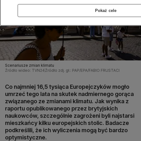
Pokaż cele
Scenariusze zmian klimatu
Źródło wideo: TVN24
Źródło zdj. gł.: PAP/EPA/FABIO FRUSTACI
Co najmniej 16,5 tysiąca Europejczyków mogło
umrzeć tego lata na skutek nadmiernego gorąca
związanego ze zmianami klimatu. Jak wynika z
raportu opublikowanego przez brytyjskich
naukowców, szczególnie zagrożeni byli najstarsi
mieszkańcy kilku europejskich stolic. Badacze
podkreślili, że ich wyliczenia mogą być bardzo
optymistyczne.