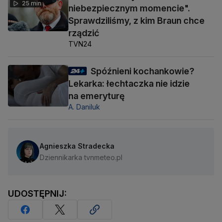
25 min
niebezpiecznym momencie".
Sprawdziliśmy, z kim Braun chce
rządzić
TVN24
Spóźnieni kochankowie?
Lekarka: łechtaczka nie idzie
na emeryturę
A. Daniluk
Agnieszka Stradecka
Dziennikarka tvnmeteo.pl
UDOSTĘPNIJ: