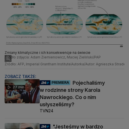
Zmiany klimatyczne i ich konsekwencje na świecie
Źródło zdjęcia: Adam Ziemienowicz, Maciej Zieliński/PAP
Źródło: AFP, Imperial Grantham Institute
Autorka/Autor: Agnieszka Stradec
ZOBACZ TAKŻE:
Pojechaliśmy
PREMIERA
27 min
w rodzinne strony Karola
Nawrockiego. Co o nim
usłyszeliśmy?
TVN24
"Jesteśmy w bardzo