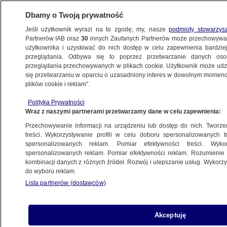
Dbamy o Twoją prywatność
Jeśli użytkownik wyrazi na to zgodę, my, nasze
podmioty stowarzys
Partnerów IAB oraz
30
innych Zaufanych Partnerów może przechowywa
METEO
użytkownika i uzyskiwać do nich dostęp w celu zapewnienia bardzi
przeglądania. Odbywa się to poprzez przetwarzanie danych os
przeglądania przechowywanych w plikach cookie. Użytkownik może udzie
NAUKA
się przetwarzaniu w oparciu o uzasadniony interes w dowolnym momencie
plików cookie i reklam”.
Tragiczny bilans lata. Zmiany klimatu
Polityka Prywatności
mogły zabić 16,5 tysiąca ludzi
Wraz z naszymi partnerami przetwarzamy dane w celu zapewnienia:
Przechowywanie informacji na urządzeniu lub dostęp do nich. Tworzeni
Agnieszka Stradecka
treści. Wykorzystywanie profili w celu doboru spersonalizowanych tr
spersonalizowanych reklam. Pomiar efektywności treści. Wyko
17.09.2025, 16:41
spersonalizowanych reklam. Pomiar efektywności reklam. Rozumienie o
kombinacji danych z różnych źródeł. Rozwój i ulepszanie usług. Wykor
do wyboru reklam.
Posłuchaj artykułu
Czyta lektor AI
Lista partnerów (dostawców)
Akceptuję