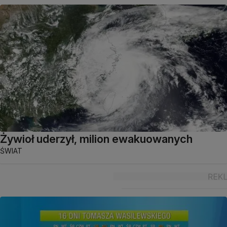
Żywioł uderzył, milion ewakuowanych
ŚWIAT