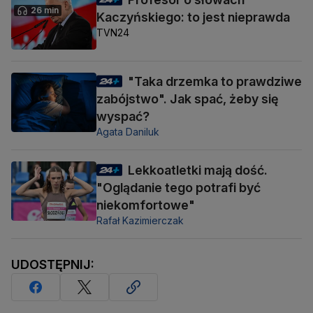
26 min
Kaczyńskiego: to jest nieprawda
TVN24
"Taka drzemka to prawdziwe
zabójstwo". Jak spać, żeby się
wyspać?
Agata Daniluk
Lekkoatletki mają dość.
"Oglądanie tego potrafi być
niekomfortowe"
Rafał Kazimierczak
UDOSTĘPNIJ: