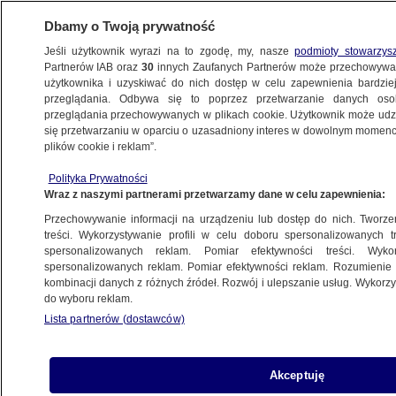
Dbamy o Twoją prywatność
Jeśli użytkownik wyrazi na to zgodę, my, nasze
podmioty stowarzys
Partnerów IAB oraz
30
innych Zaufanych Partnerów może przechowywa
METEO
użytkownika i uzyskiwać do nich dostęp w celu zapewnienia bardzi
przeglądania. Odbywa się to poprzez przetwarzanie danych os
przeglądania przechowywanych w plikach cookie. Użytkownik może udzie
NAJNOWSZE
się przetwarzaniu w oparciu o uzasadniony interes w dowolnym momencie
plików cookie i reklam”.
Wał szkwałowy zawisł nad Bródnem
Polityka Prywatności
Wraz z naszymi partnerami przetwarzamy dane w celu zapewnienia:
30.05.2012, 15:13
Przechowywanie informacji na urządzeniu lub dostęp do nich. Tworzeni
treści. Wykorzystywanie profili w celu doboru spersonalizowanych tr
Udostępnij
spersonalizowanych reklam. Pomiar efektywności treści. Wyko
spersonalizowanych reklam. Pomiar efektywności reklam. Rozumienie o
kombinacji danych z różnych źródeł. Rozwój i ulepszanie usług. Wykor
do wyboru reklam.
Lista partnerów (dostawców)
Akceptuję