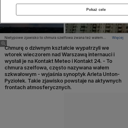
Pokaż cele
Nietypowe zjawisko to chmura szelfowa zwana też wałem
Więcej
szkwałowym
Chmurę o dziwnym kształcie wypatrzyli we
wtorek wieczorem nad Warszawą internauci i
wysłali je na Kontakt Meteo i Kontakt 24. - To
chmura szelfowa, często nazywana wałem
szkwałowym - wyjaśnia synoptyk Arleta Unton-
Pyziołek. Takie zjawisko powstaje na aktywnych
frontach atmosferycznych.