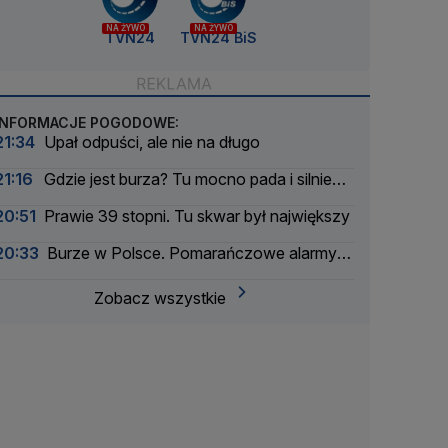
NA ŻYWO
NA ŻYWO
TVN24
TVN24 BiS
INFORMACJE POGODOWE:
21:34
Upał odpuści, ale nie na długo
21:16
Gdzie jest burza? Tu mocno pada i silnie
wieje
20:51
Prawie 39 stopni. Tu skwar był największy
20:33
Burze w Polsce. Pomarańczowe alarmy w
większości województw
Zobacz wszystkie