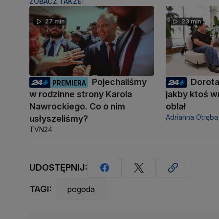
ZOBACZ TAKŻE:
27 min
23 min
Pojechaliśmy
Dorota
PREMIERA
w rodzinne strony Karola
jakby ktoś w
Nawrockiego. Co o nim
oblał
Adrianna Otręba
usłyszeliśmy?
TVN24
UDOSTĘPNIJ:
TAGI:
pogoda