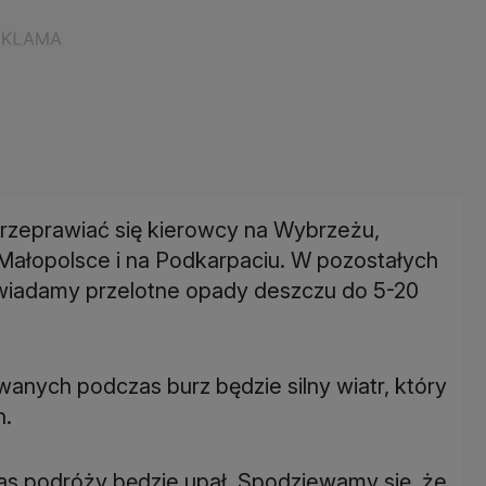
przeprawiać się kierowcy na Wybrzeżu,
Małopolsce i na Podkarpaciu. W pozostałych
owiadamy przelotne opady deszczu do 5-20
nych podczas burz będzie silny wiatr, który
h.
as podróży będzie upał. Spodziewamy się, że