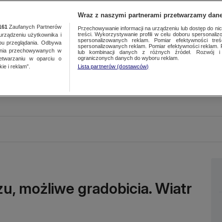
Wraz z naszymi partnerami przetwarzamy dane
161
Zaufanych Partnerów
Przechowywanie informacji na urządzeniu lub dostęp do nich.
treści. Wykorzystywanie profili w celu doboru spersonalizo
ządzeniu użytkownika i
spersonalizowanych reklam. Pomiar efektywności treś
bu przeglądania. Odbywa
spersonalizowanych reklam. Pomiar efektywności reklam. 
ania przechowywanych w
lub kombinacji danych z różnych źródeł. Rozwój i 
ograniczonych danych do wyboru reklam.
zetwarzaniu w oparciu o
ie i reklam”.
Lista partnerów (dostawców)
u, możliwe gradobicia. Wiatr