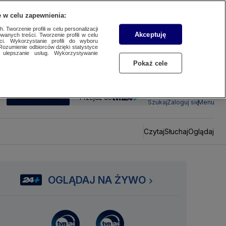
 w celu zapewnienia:
 Tworzenie profili w celu personalizacji
Akceptuję
wanych treści. Tworzenie profili w celu
ci. Wykorzystanie profili do wyboru
Rozumienie odbiorców dzięki statystyce
ulepszanie usług. Wykorzystywanie
Pokaż cele
SUBSKRYBUJ
Przejdź do
Szukaj
Zaloguj się
Menu
Czytaj
Słuchaj
Oglądaj
OGLĄDAJ NA ŻYWO