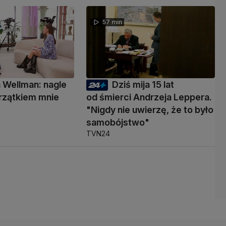
57 min
 Wellman: nagle
Dziś mija 15 lat
rzątkiem mnie
od śmierci Andrzeja Leppera.
"Nigdy nie uwierzę, że to było
samobójstwo"
TVN24