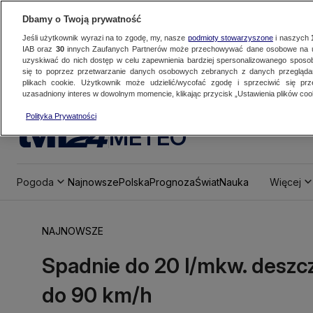
Dbamy o Twoją prywatność
Jeśli użytkownik wyrazi na to zgodę, my, nasze
podmioty stowarzyszone
i naszych
IAB oraz
30
innych Zaufanych Partnerów może przechowywać dane osobowe na ur
uzyskiwać do nich dostęp w celu zapewnienia bardziej spersonalizowanego sposo
się to poprzez przetwarzanie danych osobowych zebranych z danych przegląd
plikach cookie. Użytkownik może udzielić/wycofać zgodę i sprzeciwić się pr
uzasadniony interes w dowolnym momencie, klikając przycisk „Ustawienia plików cook
Polityka Prywatności
METEO
Pogoda
Najnowsze
Polska
Prognoza
Świat
Nauka
Więcej
NAJNOWSZE
Spadnie do 20 l/mkw. deszcz
do 90 km/h