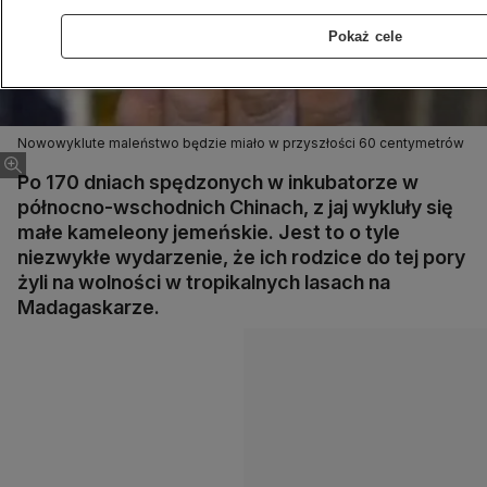
Pokaż cele
Nowowyklute maleństwo będzie miało w przyszłości 60 centymetrów
Po 170 dniach spędzonych w inkubatorze w
północno-wschodnich Chinach, z jaj wykluły się
małe kameleony jemeńskie. Jest to o tyle
niezwykłe wydarzenie, że ich rodzice do tej pory
żyli na wolności w tropikalnych lasach na
Madagaskarze.