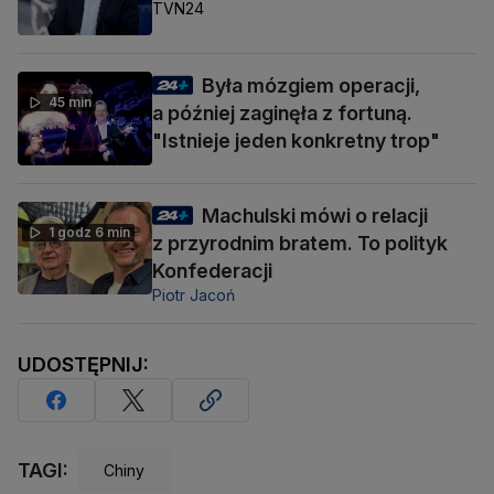
TVN24
Była mózgiem operacji,
45 min
a później zaginęła z fortuną.
"Istnieje jeden konkretny trop"
Machulski mówi o relacji
1 godz 6 min
z przyrodnim bratem. To polityk
Konfederacji
Piotr Jacoń
UDOSTĘPNIJ:
TAGI:
Chiny