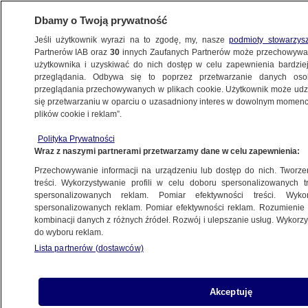
Dbamy o Twoją prywatność
Jeśli użytkownik wyrazi na to zgodę, my, nasze
podmioty stowarzys
Partnerów IAB oraz
30
innych Zaufanych Partnerów może przechowywa
METEO
użytkownika i uzyskiwać do nich dostęp w celu zapewnienia bardzi
przeglądania. Odbywa się to poprzez przetwarzanie danych os
przeglądania przechowywanych w plikach cookie. Użytkownik może udzie
NAJNOWSZE
się przetwarzaniu w oparciu o uzasadniony interes w dowolnym momencie
plików cookie i reklam”.
Po 170 dniach w jajku ujrzały Chiny
Polityka Prywatności
Wraz z naszymi partnerami przetwarzamy dane w celu zapewnienia:
17.10.2011, 17:18
Przechowywanie informacji na urządzeniu lub dostęp do nich. Tworzeni
treści. Wykorzystywanie profili w celu doboru spersonalizowanych tr
Udostępnij
spersonalizowanych reklam. Pomiar efektywności treści. Wyko
spersonalizowanych reklam. Pomiar efektywności reklam. Rozumienie o
kombinacji danych z różnych źródeł. Rozwój i ulepszanie usług. Wykor
do wyboru reklam.
Lista partnerów (dostawców)
Akceptuję