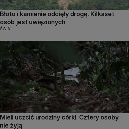
Błoto i kamienie odcięły drogę. Kilkaset
osób jest uwięzionych
ŚWIAT
Mieli uczcić urodziny córki. Cztery osoby
nie żyją