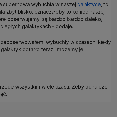
ka supernowa wybuchła w naszej
galaktyce
, to
ła zbyt blisko, oznaczałoby to koniec naszej
tóre obserwujemy, są bardzo bardzo daleko,
odległych galaktykach - dodaje.
e zaobserwowałem, wybuchły w czasach, kiedy
h galaktyk dotarło teraz i możemy je
zede wszystkim wiele czasu. Żeby odnaleźć
jęć.