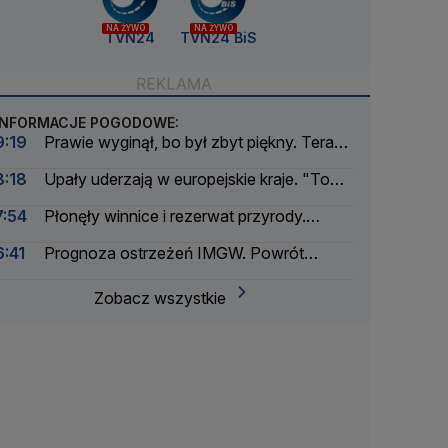
NA ŻYWO
NA ŻYWO
TVN24
TVN24 BiS
INFORMACJE POGODOWE:
9:19
Prawie wyginął, bo był zbyt piękny. Teraz
chroni innych
8:18
Upały uderzają w europejskie kraje. "To
katastrofa"
7:54
Płonęły winnice i rezerwat przyrody.
Wstrzymano ruch na autostradzie
6:41
Prognoza ostrzeżeń IMGW. Powrót
skwaru na horyzoncie
Zobacz wszystkie