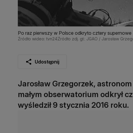
Po raz pierwszy w Polsce odkryto cztery supernowe
Źródło wideo: tvn24
Źródło zdj. gł.: JGAO / Jarosław Grze
Udostępnij
Jarosław Grzegorzek, astronom
małym obserwatorium odkrył czt
wyśledził 9 stycznia 2016 roku.