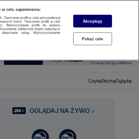
 w celu zapewnienia:
 Tworzenie profili w celu personalizacji
Akceptuję
wanych treści. Tworzenie profili w celu
ci. Wykorzystanie profili do wyboru
Rozumienie odbiorców dzięki statystyce
ulepszanie usług. Wykorzystywanie
Pokaż cele
SUBSKRYBUJ
Przejdź do
Szukaj
Zaloguj się
Menu
Czytaj
Słuchaj
Oglądaj
OGLĄDAJ NA ŻYWO