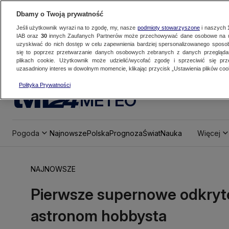
Dbamy o Twoją prywatność
Jeśli użytkownik wyrazi na to zgodę, my, nasze
podmioty stowarzyszone
i naszych
IAB oraz
30
innych Zaufanych Partnerów może przechowywać dane osobowe na ur
uzyskiwać do nich dostęp w celu zapewnienia bardziej spersonalizowanego sposo
się to poprzez przetwarzanie danych osobowych zebranych z danych przegląd
plikach cookie. Użytkownik może udzielić/wycofać zgodę i sprzeciwić się pr
uzasadniony interes w dowolnym momencie, klikając przycisk „Ustawienia plików cook
Polityka Prywatności
METEO
Pogoda
Najnowsze
Polska
Prognoza
Świat
Nauka
Więcej
NAJNOWSZE
Pierwsze supernowe odkryte
astronom hobbysta