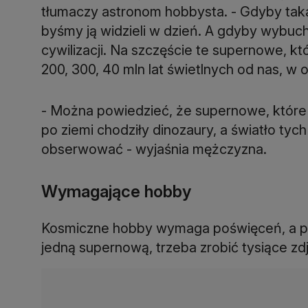
tłumaczy astronom hobbysta. - Gdyby ta
byśmy ją widzieli w dzień. A gdyby wybuch
cywilizacji. Na szczęście te supernowe, k
200, 300, 40 mln lat świetlnych od nas, w 
- Można powiedzieć, że supernowe, któr
po ziemi chodziły dinozaury, a światło tyc
obserwować - wyjaśnia mężczyzna.
Wymagające hobby
Kosmiczne hobby wymaga poświęceń, a pr
jedną supernową, trzeba zrobić tysiące zd