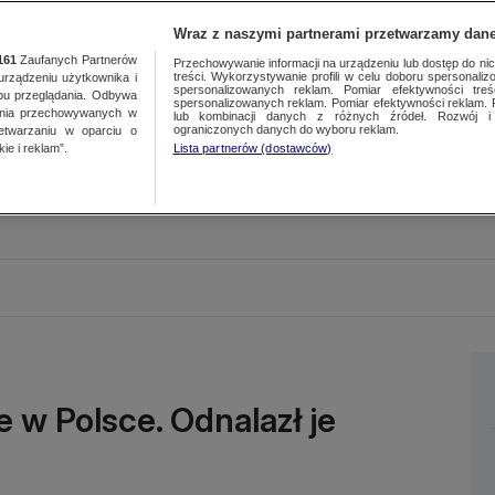
Wraz z naszymi partnerami przetwarzamy dane
161
Zaufanych Partnerów
Przechowywanie informacji na urządzeniu lub dostęp do nich.
treści. Wykorzystywanie profili w celu doboru spersonalizo
ządzeniu użytkownika i
spersonalizowanych reklam. Pomiar efektywności treś
bu przeglądania. Odbywa
spersonalizowanych reklam. Pomiar efektywności reklam. 
ania przechowywanych w
lub kombinacji danych z różnych źródeł. Rozwój i 
ograniczonych danych do wyboru reklam.
zetwarzaniu w oparciu o
ie i reklam”.
Lista partnerów (dostawców)
 w Polsce. Odnalazł je