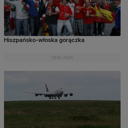
Hiszpańsko-włoska gorączka