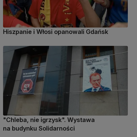
Hiszpanie i Włosi opanowali Gdańsk
"Chleba, nie igrzysk". Wystawa
na budynku Solidarności