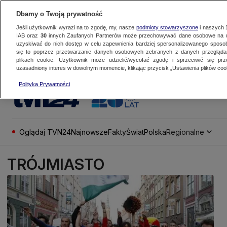
Dbamy o Twoją prywatność
Jeśli użytkownik wyrazi na to zgodę, my, nasze
podmioty stowarzyszone
i naszych
IAB oraz
30
innych Zaufanych Partnerów może przechowywać dane osobowe na ur
uzyskiwać do nich dostęp w celu zapewnienia bardziej spersonalizowanego sposo
się to poprzez przetwarzanie danych osobowych zebranych z danych przegląd
plikach cookie. Użytkownik może udzielić/wycofać zgodę i sprzeciwić się pr
uzasadniony interes w dowolnym momencie, klikając przycisk „Ustawienia plików cook
Polityka Prywatności
Oglądaj TVN24
Najnowsze
Fakty
Świat
Polska
Regionalne
TRÓJMIASTO