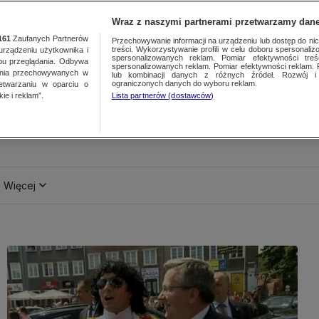
Wraz z naszymi partnerami przetwarzamy dane
161
Zaufanych Partnerów
Przechowywanie informacji na urządzeniu lub dostęp do nich.
treści. Wykorzystywanie profili w celu doboru spersonalizo
ządzeniu użytkownika i
spersonalizowanych reklam. Pomiar efektywności treś
bu przeglądania. Odbywa
spersonalizowanych reklam. Pomiar efektywności reklam. 
ania przechowywanych w
lub kombinacji danych z różnych źródeł. Rozwój i 
ograniczonych danych do wyboru reklam.
zetwarzaniu w oparciu o
ie i reklam”.
Lista partnerów (dostawców)
Więcej