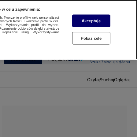
 w celu zapewnienia:
 Tworzenie profili w celu personalizacji
Akceptuję
wanych treści. Tworzenie profili w celu
ci. Wykorzystanie profili do wyboru
Rozumienie odbiorców dzięki statystyce
ulepszanie usług. Wykorzystywanie
Pokaż cele
SUBSKRYBUJ
Przejdź do
Szukaj
Zaloguj się
Menu
Czytaj
Słuchaj
Oglądaj