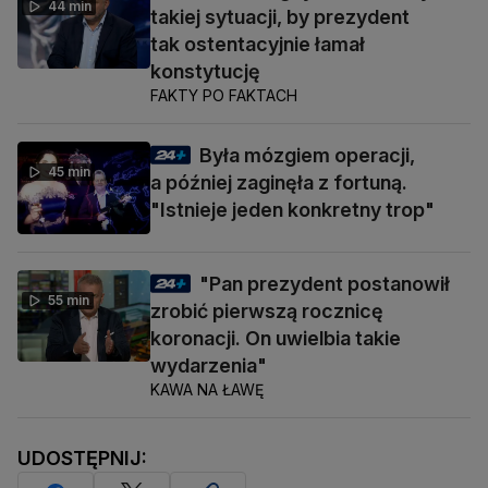
44 min
takiej sytuacji, by prezydent
tak ostentacyjnie łamał
konstytucję
FAKTY PO FAKTACH
Była mózgiem operacji,
45 min
a później zaginęła z fortuną.
"Istnieje jeden konkretny trop"
"Pan prezydent postanowił
55 min
zrobić pierwszą rocznicę
koronacji. On uwielbia takie
wydarzenia"
KAWA NA ŁAWĘ
UDOSTĘPNIJ: