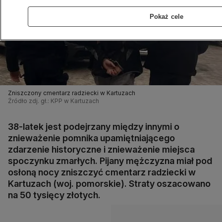
Pokaż cele
Zniszczony cmentarz radziecki w Kartuzach
Źródło zdj. gł.: KPP w Kartuzach
38-latek jest podejrzany między innymi o
znieważenie pomnika upamiętniającego
zdarzenie historyczne i znieważenie miejsca
spoczynku zmarłych. Pijany mężczyzna miał pod
osłoną nocy zniszczyć cmentarz radziecki w
Kartuzach (woj. pomorskie). Straty oszacowano
na 50 tysięcy złotych.