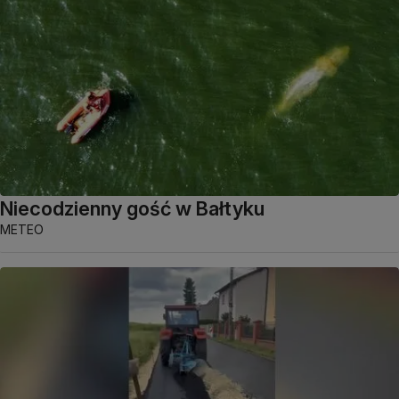
Niecodzienny gość w Bałtyku
METEO