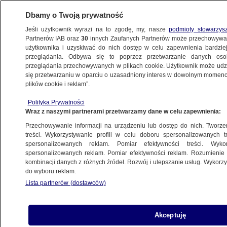
Dbamy o Twoją prywatność
Jeśli użytkownik wyrazi na to zgodę, my, nasze
podmioty stowarzys
Partnerów IAB oraz
30
innych Zaufanych Partnerów może przechowywa
użytkownika i uzyskiwać do nich dostęp w celu zapewnienia bardzi
przeglądania. Odbywa się to poprzez przetwarzanie danych os
przeglądania przechowywanych w plikach cookie. Użytkownik może udzie
TRÓJMIASTO
się przetwarzaniu w oparciu o uzasadniony interes w dowolnym momencie
plików cookie i reklam”.
Pijany miał zdewastować cmentarz
Polityka Prywatności
radziecki. Na widok policjantów zaczął
Wraz z naszymi partnerami przetwarzamy dane w celu zapewnienia:
uciekać
Przechowywanie informacji na urządzeniu lub dostęp do nich. Tworzeni
treści. Wykorzystywanie profili w celu doboru spersonalizowanych tr
18.01.2023, 09:36
spersonalizowanych reklam. Pomiar efektywności treści. Wyko
spersonalizowanych reklam. Pomiar efektywności reklam. Rozumienie o
kombinacji danych z różnych źródeł. Rozwój i ulepszanie usług. Wykor
Udostępnij
do wyboru reklam.
Lista partnerów (dostawców)
Akceptuję