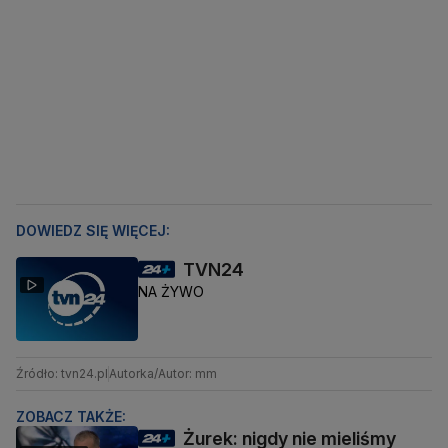
DOWIEDZ SIĘ WIĘCEJ:
TVN24
NA ŻYWO
Źródło: tvn24.pl
Autorka/Autor: mm
ZOBACZ TAKŻE:
Żurek: nigdy nie mieliśmy