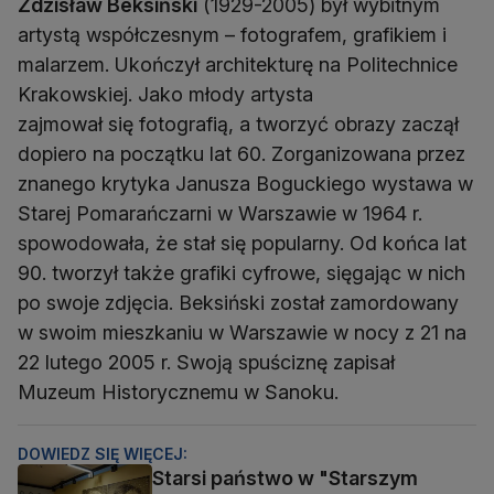
Zdzisław Beksiński
(1929-2005) był wybitnym
artystą współczesnym – fotografem, grafikiem i
malarzem. Ukończył architekturę na Politechnice
Krakowskiej. Jako młody artysta
zajmował się fotografią, a tworzyć obrazy zaczął
dopiero na początku lat 60. Zorganizowana przez
znanego krytyka Janusza Boguckiego wystawa w
Starej Pomarańczarni w Warszawie w 1964 r.
spowodowała, że stał się popularny. Od końca lat
90. tworzył także grafiki cyfrowe, sięgając w nich
po swoje zdjęcia. Beksiński został zamordowany
w swoim mieszkaniu w Warszawie w nocy z 21 na
22 lutego 2005 r. Swoją spuściznę zapisał
Muzeum Historycznemu w Sanoku.
DOWIEDZ SIĘ WIĘCEJ:
Starsi państwo w "Starszym