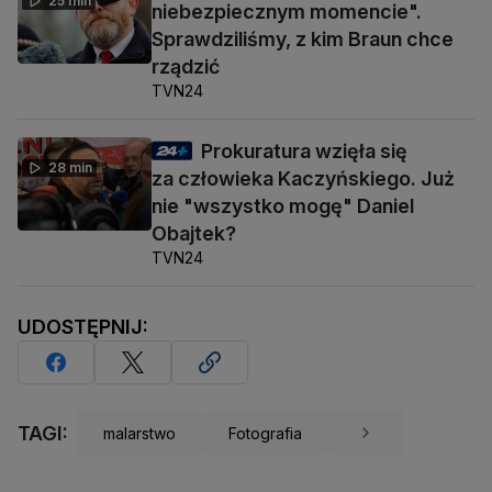
25 min
niebezpiecznym momencie".
Sprawdziliśmy, z kim Braun chce
rządzić
TVN24
Prokuratura wzięła się
28 min
za człowieka Kaczyńskiego. Już
nie "wszystko mogę" Daniel
Obajtek?
TVN24
UDOSTĘPNIJ:
TAGI:
malarstwo
Fotografia