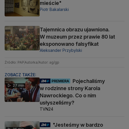
mieście"
Piotr Bakalarski
Tajemnica obrazu ujawniona.
W muzeum przez prawie 80 lat
eksponowano falsyfikat
Aleksander Przybylski
Źródło: PAP
Autorka/Autor: ag/gp
ZOBACZ TAKŻE:
Pojechaliśmy
PREMIERA
27 min
w rodzinne strony Karola
Nawrockiego. Co o nim
usłyszeliśmy?
TVN24
"Jesteśmy w bardzo