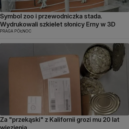
Symbol zoo i przewodniczka stada.
Wydrukowali szkielet słonicy Erny w 3D
PRAGA PÓŁNOC
Za "przekąski" z Kalifornii grozi mu 20 lat
więzienia