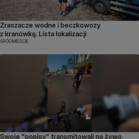
Zraszacze wodne i beczkowozy
z kranówką. Lista lokalizacji
ŚRÓDMIEŚCIE
Swoje "popisy" transmitowali na żywo.