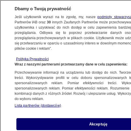
Dbamy o Twoją prywatność
Jeśli użytkownik wyrazi na to zgodę, my, nasze
podmioty stowarzys
Partnerów IAB oraz
30
innych Zaufanych Partnerów może przechowywa
WARSZAWA
użytkownika i uzyskiwać do nich dostęp w celu zapewnienia bardzi
przeglądania. Odbywa się to poprzez przetwarzanie danych os
przeglądania przechowywanych w plikach cookie. Użytkownik może udzie
ŻOLIBORZ
się przetwarzaniu w oparciu o uzasadniony interes w dowolnym momencie
plików cookie i reklam”.
Ponad 50 prac Beksińskiego z 10 muzeów
Polityka Prywatności
na jednej wystawie
Wraz z naszymi partnerami przetwarzamy dane w celu zapewnienia:
Przechowywanie informacji na urządzeniu lub dostęp do nich. Tworzeni
4.10.2025, 13:58
treści. Wykorzystywanie profili w celu doboru spersonalizowanych tr
spersonalizowanych reklam. Pomiar efektywności treści. Wyko
Posłuchaj artykułu
spersonalizowanych reklam. Pomiar efektywności reklam. Rozumienie o
Czyta lektor AI
kombinacji danych z różnych źródeł. Rozwój i ulepszanie usług. Wykor
do wyboru reklam.
Lista partnerów (dostawców)
Akceptuję