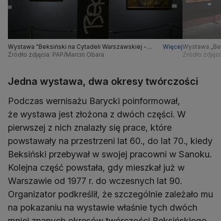
Wystawa "Beksiński na Cytadeli Warszawskiej -
Więcej
Wystawa „Bek
nieznane oblicze Mistrza oraz multimedialna
Źródło zdjęcia: PAP/Marcin Obara
nieznane obl
Źródło zdjęc
opowieść o wyobraźni bez granic" w siedzibie
opowieść o w
Muzeum Wojska Polskiego w Warszawie
Muzeum Wojs
Jedna wystawa, dwa okresy twórczości
Podczas wernisażu Barycki poinformował,
że wystawa jest złożona z dwóch części. W
pierwszej z nich znalazły się prace, które
powstawały na przestrzeni lat 60., do lat 70., kiedy
Beksiński przebywał w swojej pracowni w Sanoku.
Kolejna część powstała, gdy mieszkał już w
Warszawie od 1977 r. do wczesnych lat 90.
Organizator podkreślił, że szczególnie zależało mu
na pokazaniu na wystawie właśnie tych dwóch
mniej znanych okresów twórczości Beksińskiego.