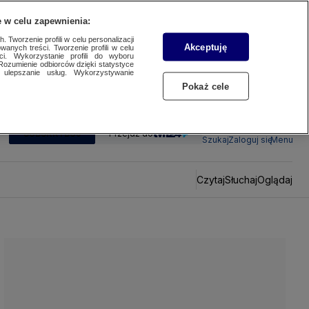
 w celu zapewnienia:
 Tworzenie profili w celu personalizacji
Akceptuję
wanych treści. Tworzenie profili w celu
ci. Wykorzystanie profili do wyboru
Rozumienie odbiorców dzięki statystyce
ulepszanie usług. Wykorzystywanie
Pokaż cele
SUBSKRYBUJ
Przejdź do
Szukaj
Zaloguj się
Menu
Czytaj
Słuchaj
Oglądaj