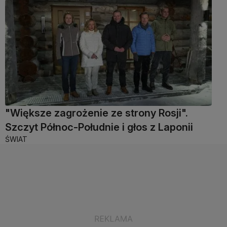
"Większe zagrożenie ze strony Rosji".
Szczyt Północ-Południe i głos z Laponii
ŚWIAT