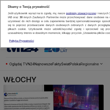
Dbamy o Twoją prywatność
Jeśli użytkownik wyrazi na to zgodę, my, nasze
podmioty stowarzyszone
i naszych
IAB oraz
30
innych Zaufanych Partnerów może przechowywać dane osobowe na ur
uzyskiwać do nich dostęp w celu zapewnienia bardziej spersonalizowanego sposo
się to poprzez przetwarzanie danych osobowych zebranych z danych przegląd
plikach cookie. Użytkownik może udzielić/wycofać zgodę i sprzeciwić się pr
uzasadniony interes w dowolnym momencie, klikając przycisk „Ustawienia plików cook
Polityka Prywatności
Oglądaj TVN24
Najnowsze
Fakty
Świat
Polska
Regionalne
WŁOCHY