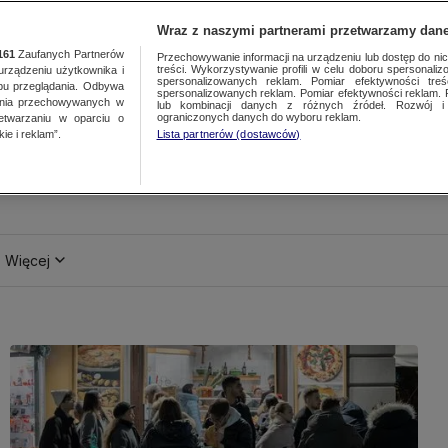
Wraz z naszymi partnerami przetwarzamy dane
161
Zaufanych Partnerów
Przechowywanie informacji na urządzeniu lub dostęp do nich.
treści. Wykorzystywanie profili w celu doboru spersonalizo
ządzeniu użytkownika i
spersonalizowanych reklam. Pomiar efektywności treś
bu przeglądania. Odbywa
spersonalizowanych reklam. Pomiar efektywności reklam. 
ania przechowywanych w
lub kombinacji danych z różnych źródeł. Rozwój i 
ograniczonych danych do wyboru reklam.
zetwarzaniu w oparciu o
ie i reklam”.
Lista partnerów (dostawców)
Więcej