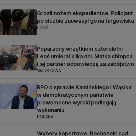
Groził nożem ekspedientce. Policjant
po służbie zauważył go na targowisku
ŁÓDŹ
Poparzony wrzątkiem czteroletni
Leoś umierał kilka dni. Matka chłopca
i jej partner odpowiedzą za zabójstwo
WARSZAWA
RPO o sprawie Kamińskiego i Wąsika:
w demokratycznym państwie
prawomocne wyroki podlegają
wykonaniu
POLSKA
Wybory kopertowe. Bochenek: sąd