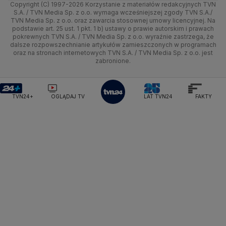
Copyright (C) 1997-2026 Korzystanie z materiałów redakcyjnych TVN
Tematy
Kujawsko-pomorskie
Ze świata
Prognoza
Lekkoatletyka
Zdrowie
Uwaga TVN
Ministerstwo Cyfryzacji
Test zgodności
S.A. / TVN Media Sp. z o.o. wymaga wcześniejszej zgody TVN S.A./
TVN Media Sp. z o.o. oraz zawarcia stosownej umowy licencyjnej. Na
Ministerstwo Edukacji Narodowej
Lublin
podstawie art. 25 ust. 1 pkt. 1 b) ustawy o prawie autorskim i prawach
Tech
Świat
Siatkówka
Tech
HGTV
Oglądaj na TV
Ministerstwo Finansów
pokrewnych TVN S.A. / TVN Media Sp. z o.o. wyraźnie zastrzega, że
dalsze rozpowszechnianie artykułów zamieszczonych w programach
Ministerstwo Klimatu i Środowiska
Lubuskie
Moto
Nauka
F1
Nauka
TVN Turbo
Zrealizuj voucher
oraz na stronach internetowych TVN S.A. / TVN Media Sp. z o.o. jest
Ministerstwo Nauki i Szkolnictwa Wyższego
zabronione.
Olsztyn
Dla seniora
Ciekawostki
Ministerstwo Sprawiedliwości
Rozrywka
TVN Style
Ministerstwo Rodziny, Pracy i Polityki Społecznej
Opole
Turystyka
Podróże
TVN7
Ministerstwo Spraw Zagranicznych
Moskwa
TVN24+
OGLĄDAJ TV
LAT TVN24
FAKTY
Naczelny Sąd Administracyjny
Rzeszów
Smog
TTV
Najwyższa Izba Kontroli
Szczecin
Narodowe Centrum Badań i Rozwoju
Narodowy Bank Polski
Narodowy Fundusz Zdrowia
Białystok
NASA
NATO
Niemcy
Nord Stream 2
Nowa Lewica
Ordo Iuris
Organizacja Narodów Zjednoczonych
Orlen
Parlament Europejski
Partia Demokratyczna USA
Partia Republikańska
Pentagon
Piotr Gliński
PIT
PKB Polski
PKO BP
PKP Cargo
PKP Intercity
PKP PLK