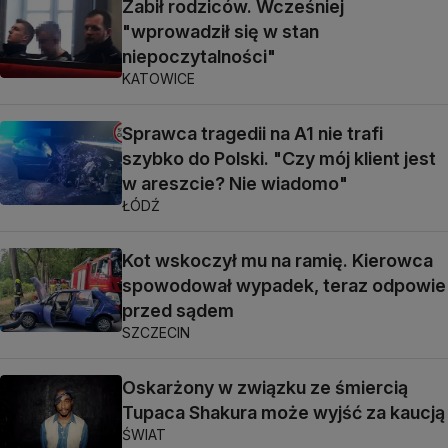
Zabił rodziców. Wcześniej
"wprowadził się w stan
niepoczytalności"
KATOWICE
Sprawca tragedii na A1 nie trafi
szybko do Polski. "Czy mój klient jest
w areszcie? Nie wiadomo"
ŁÓDŹ
Kot wskoczył mu na ramię. Kierowca
spowodował wypadek, teraz odpowie
przed sądem
SZCZECIN
Oskarżony w związku ze śmiercią
Tupaca Shakura może wyjść za kaucją
ŚWIAT