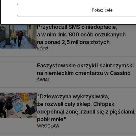
ŚWIAT
Pokaż cele
Przychodził SMS o niedopłacie,
a w nim link. 800 osób oszukanych
na ponad 2,5 miliona złotych
ŁÓDŹ
Faszystowskie okrzyki i salut rzymski
na niemieckim cmentarzu w Cassino
ŚWIAT
"Dziewczyna wykrzykiwała,
że rozwali cały sklep. Chłopak
odepchnął żonę, rzucił się z pięściami,
pobił mnie"
WROCŁAW