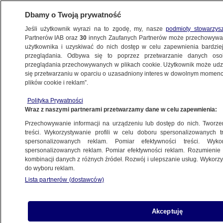
Dbamy o Twoją prywatność
Jeśli użytkownik wyrazi na to zgodę, my, nasze
podmioty stowarzys
Partnerów IAB oraz
30
innych Zaufanych Partnerów może przechowywa
użytkownika i uzyskiwać do nich dostęp w celu zapewnienia bardzi
przeglądania. Odbywa się to poprzez przetwarzanie danych os
przeglądania przechowywanych w plikach cookie. Użytkownik może udzie
SĄD
się przetwarzaniu w oparciu o uzasadniony interes w dowolnym momencie
plików cookie i reklam”.
Wulgarne napisy na murze kościoła.
Zatrzymany 52-latek
Polityka Prywatności
Wraz z naszymi partnerami przetwarzamy dane w celu zapewnienia:
WROCŁAW
Przechowywanie informacji na urządzeniu lub dostęp do nich. Tworzeni
treści. Wykorzystywanie profili w celu doboru spersonalizowanych tr
spersonalizowanych reklam. Pomiar efektywności treści. Wyko
Sędziowie o prezesie sądu:
spersonalizowanych reklam. Pomiar efektywności reklam. Rozumienie o
"współbudowniczy patologicznego
kombinacji danych z różnych źródeł. Rozwój i ulepszanie usług. Wykor
do wyboru reklam.
systemu". Chcą jego odwołania
Lista partnerów (dostawców)
KRAKÓW
"Potwór z Amstetten" może wyjść
Akceptuję
na wolność