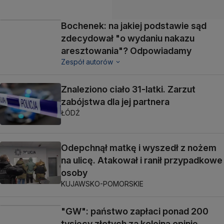
Bochenek: na jakiej podstawie sąd
zdecydował "o wydaniu nakazu
aresztowania"? Odpowiadamy
Zespół autorów
Znaleziono ciało 31-latki. Zarzut
zabójstwa dla jej partnera
ŁÓDŹ
Odepchnął matkę i wyszedł z nożem
na ulicę. Atakował i ranił przypadkowe
osoby
KUJAWSKO-POMORSKIE
"GW": państwo zapłaci ponad 200
tysięcy złotych za kolejną opinię