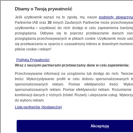
Dbamy o Twoją prywatność
Jeśli użytkownik wyrazi na to zgodę, my, nasze
podmioty stowarzys
Partnerów IAB oraz
30
innych Zaufanych Partnerów może przechowywa
użytkownika i uzyskiwać do nich dostęp w celu zapewnienia bardzi
przeglądania. Odbywa się to poprzez przetwarzanie danych os
przeglądania przechowywanych w plikach cookie. Użytkownik może udzie
ROSJA
się przetwarzaniu w oparciu o uzasadniony interes w dowolnym momencie
plików cookie i reklam”.
Rosja. Promieniowanie po wybuchu
na poligonie 16 razy większe. Lekarze
Polityka Prywatności
Wraz z naszymi partnerami przetwarzamy dane w celu zapewnienia:
w szpitalu
ŚWIAT
Przechowywanie informacji na urządzeniu lub dostęp do nich. Tworzeni
treści. Wykorzystywanie profili w celu doboru spersonalizowanych tr
spersonalizowanych reklam. Pomiar efektywności treści. Wyko
Na poligonie w Rosji mogła wybuchnąć
spersonalizowanych reklam. Pomiar efektywności reklam. Rozumienie o
kombinacji danych z różnych źródeł. Rozwój i ulepszanie usług. Wykor
rosyjska broń przyszłości
do wyboru reklam.
ŚWIAT
Lista partnerów (dostawców)
Ukraińcy, Norweżki, Białorusin -
Akceptuję
z jakich krajów pochodzą azylanci