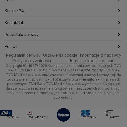
Mariusz Błaszczak
Mariusz Kamiński
Mark Zuckerberg
Mateusz Morawiecki
Zdrowie
Kraków
Pieniądze
Pogoda długoterminowa
Piłka Nożna
Konkret24
Michał Kamiński
Technologia
Poznań
Nieruchomości
Pogoda na jutro
Ministerstwo Aktywów Państwowych
Tenis
Najnowsze
Kontakt24
Ministerstwo Edukacji i Nauki
Kultura i styl
Trójmiasto
Rynki
Pogoda na weekend
Kolarstwo
Polska
Najnowsze
Pozostałe serwisy
Ministerstwo Infrastruktury
Ministerstwo Kultury
Ministerstwo Obrony Narodowej
Ciekawostki
Wrocław
Dla firm
Najnowsze
Skoki Narciarskie
Świat
Gorące Tematy
TVN
Pomoc
Ministerstwo Rolnictwa
Regulamin serwisu
Quizy
Ustawienia cookie
Informacje o nadawcy
Ministerstwo Rozwoju i Technologii
Kielce
Handel
Polska
Sporty zimowe
Polityka
Wyślij zgłoszenie
Dzień Dobry TVN
Centrum pomocy
Polityka prywatności
Informacje konsumenckie
Ministerstwo Sportu i Turystyki
Copyright (C) 1997-2026 Korzystanie z materiałów redakcyjnych TVN
Tematy
Kujawsko-pomorskie
Ze świata
Prognoza
Lekkoatletyka
Zdrowie
Uwaga TVN
Ministerstwo Cyfryzacji
Test zgodności
S.A. / TVN Media Sp. z o.o. wymaga wcześniejszej zgody TVN S.A./
TVN Media Sp. z o.o. oraz zawarcia stosownej umowy licencyjnej. Na
Ministerstwo Edukacji Narodowej
Lublin
podstawie art. 25 ust. 1 pkt. 1 b) ustawy o prawie autorskim i prawach
Tech
Świat
Siatkówka
Tech
HGTV
Oglądaj na TV
Ministerstwo Finansów
pokrewnych TVN S.A. / TVN Media Sp. z o.o. wyraźnie zastrzega, że
dalsze rozpowszechnianie artykułów zamieszczonych w programach
Ministerstwo Klimatu i Środowiska
Lubuskie
Moto
Nauka
F1
Nauka
TVN Turbo
Zrealizuj voucher
oraz na stronach internetowych TVN S.A. / TVN Media Sp. z o.o. jest
Ministerstwo Nauki i Szkolnictwa Wyższego
zabronione.
Olsztyn
Dla seniora
Ciekawostki
Ministerstwo Sprawiedliwości
Rozrywka
TVN Style
Ministerstwo Rodziny, Pracy i Polityki Społecznej
Opole
Turystyka
Podróże
TVN7
Ministerstwo Spraw Zagranicznych
Moskwa
TVN24+
OGLĄDAJ TV
LAT TVN24
FAKTY
Naczelny Sąd Administracyjny
Rzeszów
Smog