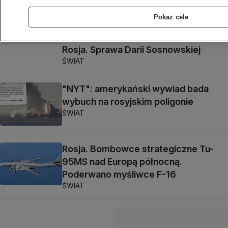
w Polsce?
Pokaż cele
KONKRET24
Rosja. Sprawa Darii Sosnowskiej
ŚWIAT
"NYT": amerykański wywiad bada
wybuch na rosyjskim poligonie
ŚWIAT
Rosja. Bombowce strategiczne Tu-
95MS nad Europą północną.
Poderwano myśliwce F-16
ŚWIAT