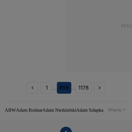
1
858
1178
...
...
Więcej
ABW
Adam Bodnar
Adam Niedzielski
Adam Szłapka
Administracja Donalda Trumpa
Agencja Bezpieczeństwa Wewnętrznego
Agrounia
Alaksandr Łukaszenka
Aleksander Kwaśniewski