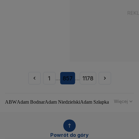
1
857
1178
...
...
Więcej
ABW
Adam Bodnar
Adam Niedzielski
Adam Szłapka
Administracja Donalda Trumpa
Agencja Bezpieczeństwa Wewnętrznego
Agrounia
Alaksandr Łukaszenka
Aleksander Kwaśniewski
Aleksandra Dulkiewicz
Alert RCB
Powrót do góry