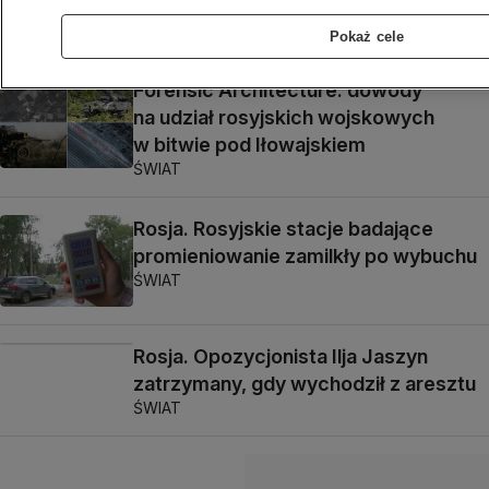
i Władimira Putina
ŚWIAT
Pokaż cele
Forensic Architecture: dowody
na udział rosyjskich wojskowych
w bitwie pod Iłowajskiem
ŚWIAT
Rosja. Rosyjskie stacje badające
promieniowanie zamilkły po wybuchu
ŚWIAT
Rosja. Opozycjonista Ilja Jaszyn
zatrzymany, gdy wychodził z aresztu
ŚWIAT