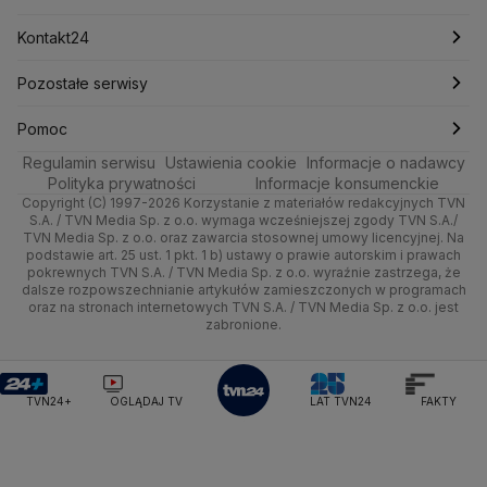
Michał Kamiński
Technologia
Poznań
Nieruchomości
Pogoda na jutro
Ministerstwo Aktywów Państwowych
Tenis
Najnowsze
Kontakt24
Ministerstwo Edukacji i Nauki
Kultura i styl
Trójmiasto
Rynki
Pogoda na weekend
Kolarstwo
Polska
Najnowsze
Pozostałe serwisy
Ministerstwo Infrastruktury
Ministerstwo Kultury
Ministerstwo Obrony Narodowej
Ciekawostki
Wrocław
Dla firm
Najnowsze
Skoki Narciarskie
Świat
Gorące Tematy
TVN
Pomoc
Ministerstwo Rolnictwa
Regulamin serwisu
Quizy
Ustawienia cookie
Informacje o nadawcy
Ministerstwo Rozwoju i Technologii
Kielce
Handel
Polska
Sporty zimowe
Polityka
Wyślij zgłoszenie
Dzień Dobry TVN
Centrum pomocy
Polityka prywatności
Informacje konsumenckie
Ministerstwo Sportu i Turystyki
Copyright (C) 1997-2026 Korzystanie z materiałów redakcyjnych TVN
Tematy
Kujawsko-pomorskie
Ze świata
Prognoza
Lekkoatletyka
Zdrowie
Uwaga TVN
Ministerstwo Cyfryzacji
Test zgodności
S.A. / TVN Media Sp. z o.o. wymaga wcześniejszej zgody TVN S.A./
TVN Media Sp. z o.o. oraz zawarcia stosownej umowy licencyjnej. Na
Ministerstwo Edukacji Narodowej
Lublin
podstawie art. 25 ust. 1 pkt. 1 b) ustawy o prawie autorskim i prawach
Tech
Świat
Siatkówka
Tech
HGTV
Oglądaj na TV
Ministerstwo Finansów
pokrewnych TVN S.A. / TVN Media Sp. z o.o. wyraźnie zastrzega, że
dalsze rozpowszechnianie artykułów zamieszczonych w programach
Ministerstwo Klimatu i Środowiska
Lubuskie
Moto
Nauka
F1
Nauka
TVN Turbo
Zrealizuj voucher
oraz na stronach internetowych TVN S.A. / TVN Media Sp. z o.o. jest
Ministerstwo Nauki i Szkolnictwa Wyższego
zabronione.
Olsztyn
Dla seniora
Ciekawostki
Ministerstwo Sprawiedliwości
Rozrywka
TVN Style
Ministerstwo Rodziny, Pracy i Polityki Społecznej
Opole
Turystyka
Podróże
TVN7
Ministerstwo Spraw Zagranicznych
Moskwa
TVN24+
OGLĄDAJ TV
LAT TVN24
FAKTY
Naczelny Sąd Administracyjny
Rzeszów
Smog
TTV
Najwyższa Izba Kontroli
Szczecin
Narodowe Centrum Badań i Rozwoju