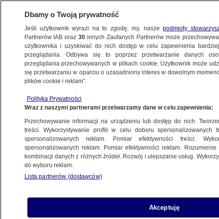
Dbamy o Twoją prywatność
Jeśli użytkownik wyrazi na to zgodę, my, nasze
podmioty stowarzys
Partnerów IAB oraz
30
innych Zaufanych Partnerów może przechowywa
użytkownika i uzyskiwać do nich dostęp w celu zapewnienia bardzi
przeglądania. Odbywa się to poprzez przetwarzanie danych os
przeglądania przechowywanych w plikach cookie. Użytkownik może udzie
ROSJA
się przetwarzaniu w oparciu o uzasadniony interes w dowolnym momencie
plików cookie i reklam”.
Rosyjskie stacje badające
promieniowanie zamilkły po wybuchu
Polityka Prywatności
Wraz z naszymi partnerami przetwarzamy dane w celu zapewnienia:
na poligonie doświadczalnym
ŚWIAT
Przechowywanie informacji na urządzeniu lub dostęp do nich. Tworzeni
treści. Wykorzystywanie profili w celu doboru spersonalizowanych tr
spersonalizowanych reklam. Pomiar efektywności treści. Wyko
Rosja. Żołnierz opowiada
spersonalizowanych reklam. Pomiar efektywności reklam. Rozumienie o
kombinacji danych z różnych źródeł. Rozwój i ulepszanie usług. Wykor
mieszkańcom Nienoksy o wybuchu
do wyboru reklam.
na poligonie
Lista partnerów (dostawców)
ŚWIAT
Akceptuję
Spotkanie Emmanuela Macrona