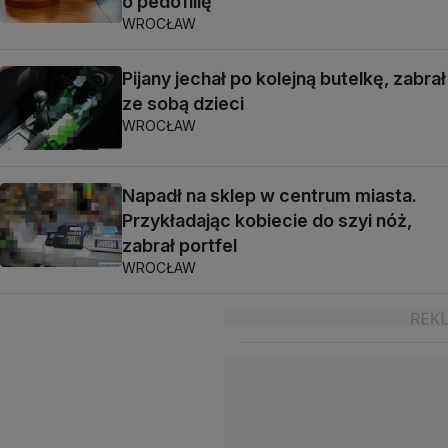
o pedofilię
WROCŁAW
Pijany jechał po kolejną butelkę, zabrał
ze sobą dzieci
WROCŁAW
Napadł na sklep w centrum miasta.
Przykładając kobiecie do szyi nóż,
zabrał portfel
WROCŁAW