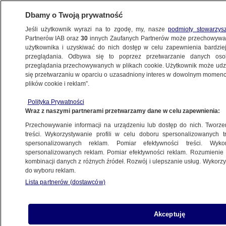
Dbamy o Twoją prywatność
Jeśli użytkownik wyrazi na to zgodę, my, nasze
podmioty stowarzys
Partnerów IAB oraz
30
innych Zaufanych Partnerów może przechowywa
użytkownika i uzyskiwać do nich dostęp w celu zapewnienia bardzi
przeglądania. Odbywa się to poprzez przetwarzanie danych os
przeglądania przechowywanych w plikach cookie. Użytkownik może udzie
LEGNICA
się przetwarzaniu w oparciu o uzasadniony interes w dowolnym momencie
plików cookie i reklam”.
Trener szachowy skazany za pedofilię
WROCŁAW
Polityka Prywatności
Wraz z naszymi partnerami przetwarzamy dane w celu zapewnienia:
Przechowywanie informacji na urządzeniu lub dostęp do nich. Tworzeni
treści. Wykorzystywanie profili w celu doboru spersonalizowanych tr
spersonalizowanych reklam. Pomiar efektywności treści. Wyko
Jechała za szybko pod wpływem
spersonalizowanych reklam. Pomiar efektywności reklam. Rozumienie o
narkotyków. Wiozła dzieci
kombinacji danych z różnych źródeł. Rozwój i ulepszanie usług. Wykor
WROCŁAW
do wyboru reklam.
Lista partnerów (dostawców)
Jechał za szybko, teraz odpocznie
Akceptuję
od prowadzenia auta