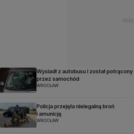
Wysiadł z autobusu i został potrącony
przez samochód
WROCŁAW
Policja przejęła nielegalną broń
i amunicję
WROCŁAW