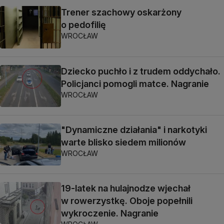
Trener szachowy oskarżony
o pedofilię
WROCŁAW
Dziecko puchło i z trudem oddychało.
Policjanci pomogli matce. Nagranie
WROCŁAW
"Dynamiczne działania" i narkotyki
warte blisko siedem milionów
WROCŁAW
19-latek na hulajnodze wjechał
w rowerzystkę. Oboje popełnili
wykroczenie. Nagranie