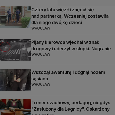
Cztery lata więził i znęcał się
nad partnerką. Wcześniej zostawiła
dla niego dwójkę dzieci
WROCŁAW
Pijany kierowca wjechał w znak
drogowy i uderzył w słupki. Nagranie
WROCŁAW
Wszczął awanturę i dźgnął nożem
sąsiada
WROCŁAW
Trener szachowy, pedagog, niegdyś
"Zasłużony dla Legnicy". Oskarżony