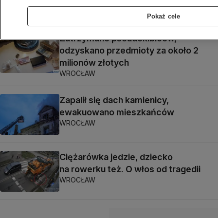
WROCŁAW
Pokaż cele
Zatrzymano pseudokibiców,
odzyskano przedmioty za około 2
milionów złotych
WROCŁAW
Zapalił się dach kamienicy,
ewakuowano mieszkańców
WROCŁAW
Ciężarówka jedzie, dziecko
na rowerku też. O włos od tragedii
WROCŁAW