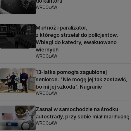
do kantoru
WROCŁAW
Miał nóż i paralizator,
z którego strzelał do policjantów.
Wbiegł do katedry, ewakuowano
wiernych
WROCŁAW
13-latka pomogła zagubionej
seniorce. "Nie mogę jej tak zostawić,
bo mi jej szkoda". Nagranie
WROCŁAW
Zasnął w samochodzie na środku
autostrady, przy sobie miał marihuanę
WROCŁAW