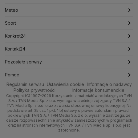
Lasy Państwowe
Lech Wałęsa
Lewica
Meteo
Artykuły
Fakty o Świecie
Łódź
Najnowsze
Meteo
Lotnisko Chopina
Lotto
Maciej Wąsik
Marcin Przydacz
Marcin Kierwiński
Marian Banaś
Sport
Newslettery
Ludzie Faktów
Katowice
Notowania
Pogoda godzinowa
Sport
Mariusz Błaszczak
Mariusz Kamiński
Mark Zuckerberg
Mateusz Morawiecki
Zdrowie
Kraków
Pieniądze
Pogoda długoterminowa
Piłka Nożna
Konkret24
Michał Kamiński
Technologia
Poznań
Nieruchomości
Pogoda na jutro
Ministerstwo Aktywów Państwowych
Tenis
Najnowsze
Kontakt24
Ministerstwo Edukacji i Nauki
Kultura i styl
Trójmiasto
Rynki
Pogoda na weekend
Kolarstwo
Polska
Najnowsze
Pozostałe serwisy
Ministerstwo Infrastruktury
Ministerstwo Kultury
Ministerstwo Obrony Narodowej
Ciekawostki
Wrocław
Dla firm
Najnowsze
Skoki Narciarskie
Świat
Gorące Tematy
TVN
Pomoc
Ministerstwo Rolnictwa
Regulamin serwisu
Quizy
Ustawienia cookie
Informacje o nadawcy
Ministerstwo Rozwoju i Technologii
Kielce
Handel
Polska
Sporty zimowe
Polityka
Wyślij zgłoszenie
Dzień Dobry TVN
Centrum pomocy
Polityka prywatności
Informacje konsumenckie
Ministerstwo Sportu i Turystyki
Copyright (C) 1997-2026 Korzystanie z materiałów redakcyjnych TVN
Tematy
Kujawsko-pomorskie
Ze świata
Prognoza
Lekkoatletyka
Zdrowie
Uwaga TVN
Ministerstwo Cyfryzacji
Test zgodności
S.A. / TVN Media Sp. z o.o. wymaga wcześniejszej zgody TVN S.A./
TVN Media Sp. z o.o. oraz zawarcia stosownej umowy licencyjnej. Na
Ministerstwo Edukacji Narodowej
Lublin
podstawie art. 25 ust. 1 pkt. 1 b) ustawy o prawie autorskim i prawach
Tech
Świat
Siatkówka
Tech
HGTV
Oglądaj na TV
Ministerstwo Finansów
pokrewnych TVN S.A. / TVN Media Sp. z o.o. wyraźnie zastrzega, że
dalsze rozpowszechnianie artykułów zamieszczonych w programach
Ministerstwo Klimatu i Środowiska
Lubuskie
Moto
Nauka
F1
Nauka
TVN Turbo
Zrealizuj voucher
oraz na stronach internetowych TVN S.A. / TVN Media Sp. z o.o. jest
Ministerstwo Nauki i Szkolnictwa Wyższego
zabronione.
Olsztyn
Dla seniora
Ciekawostki
Ministerstwo Sprawiedliwości
Rozrywka
TVN Style