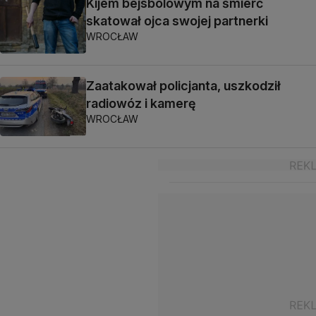
Kijem bejsbolowym na śmierć
skatował ojca swojej partnerki
WROCŁAW
Zaatakował policjanta, uszkodził
radiowóz i kamerę
WROCŁAW