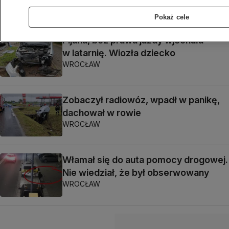
Pokaż cele
Pijana, bez prawa jazdy wjechała
w latarnię. Wiozła dziecko
WROCŁAW
Zobaczył radiowóz, wpadł w panikę,
dachował w rowie
WROCŁAW
Włamał się do auta pomocy drogowej.
Nie wiedział, że był obserwowany
WROCŁAW