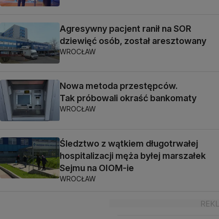
Agresywny pacjent ranił na SOR
dziewięć osób, został aresztowany
WROCŁAW
Nowa metoda przestępców.
Tak próbowali okraść bankomaty
WROCŁAW
Śledztwo z wątkiem długotrwałej
hospitalizacji męża byłej marszałek
Sejmu na OIOM-ie
WROCŁAW