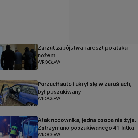
Zarzut zabójstwa i areszt po ataku
nożem
WROCŁAW
Porzucił auto i ukrył się w zaroślach,
był poszukiwany
WROCŁAW
Atak nożownika, jedna osoba nie żyje.
Zatrzymano poszukiwanego 41-latka
WROCŁAW