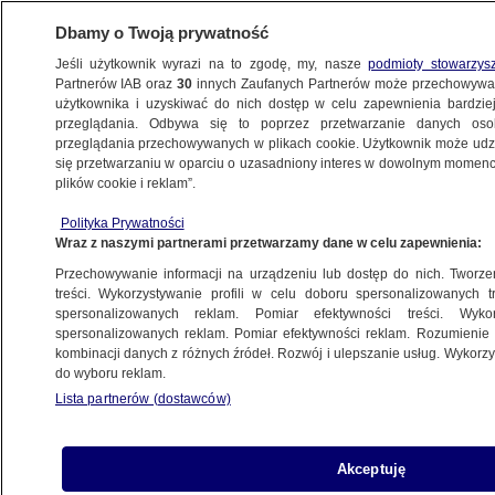
Dbamy o Twoją prywatność
Jeśli użytkownik wyrazi na to zgodę, my, nasze
podmioty stowarzys
Partnerów IAB oraz
30
innych Zaufanych Partnerów może przechowywa
użytkownika i uzyskiwać do nich dostęp w celu zapewnienia bardzi
przeglądania. Odbywa się to poprzez przetwarzanie danych os
przeglądania przechowywanych w plikach cookie. Użytkownik może udzie
LEGNICA
się przetwarzaniu w oparciu o uzasadniony interes w dowolnym momencie
plików cookie i reklam”.
Było czerwone światło, ale on jechał
dalej. Nagranie
Polityka Prywatności
Wraz z naszymi partnerami przetwarzamy dane w celu zapewnienia:
WROCŁAW
Przechowywanie informacji na urządzeniu lub dostęp do nich. Tworzeni
treści. Wykorzystywanie profili w celu doboru spersonalizowanych tr
spersonalizowanych reklam. Pomiar efektywności treści. Wyko
Trzylatka została zgwałcona.
spersonalizowanych reklam. Pomiar efektywności reklam. Rozumienie o
Oskarżony partner matki dziecka
kombinacji danych z różnych źródeł. Rozwój i ulepszanie usług. Wykor
WROCŁAW
do wyboru reklam.
Lista partnerów (dostawców)
Czołowe zderzenie, kierowcy pijani
Akceptuję
WROCŁAW