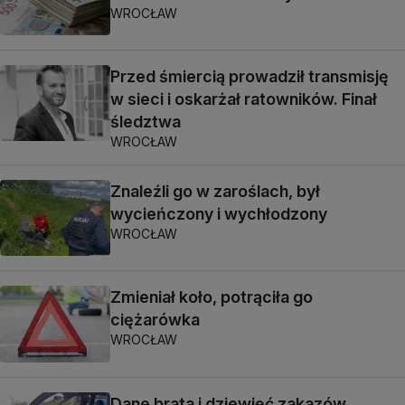
WROCŁAW
Przed śmiercią prowadził transmisję
w sieci i oskarżał ratowników. Finał
śledztwa
WROCŁAW
Znaleźli go w zaroślach, był
wycieńczony i wychłodzony
WROCŁAW
Zmieniał koło, potrąciła go
ciężarówka
WROCŁAW
Dane brata i dziewięć zakazów