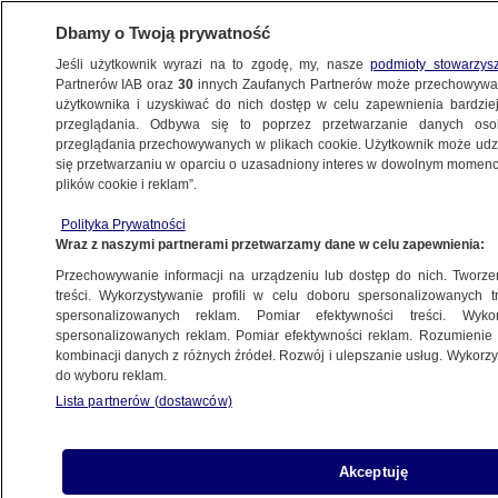
Dbamy o Twoją prywatność
Jeśli użytkownik wyrazi na to zgodę, my, nasze
podmioty stowarzys
Partnerów IAB oraz
30
innych Zaufanych Partnerów może przechowywa
użytkownika i uzyskiwać do nich dostęp w celu zapewnienia bardzi
przeglądania. Odbywa się to poprzez przetwarzanie danych os
przeglądania przechowywanych w plikach cookie. Użytkownik może udzie
KOMUNIKACJA
się przetwarzaniu w oparciu o uzasadniony interes w dowolnym momencie
plików cookie i reklam”.
Pociąg śmiertelnie potrącił pieszego
w okolicy Olszynki Grochowskiej
Polityka Prywatności
Wraz z naszymi partnerami przetwarzamy dane w celu zapewnienia:
WARSZAWA
Przechowywanie informacji na urządzeniu lub dostęp do nich. Tworzeni
treści. Wykorzystywanie profili w celu doboru spersonalizowanych tr
spersonalizowanych reklam. Pomiar efektywności treści. Wyko
Rusza budowa torów na Kasprzaka.
spersonalizowanych reklam. Pomiar efektywności reklam. Rozumienie o
Zwężą jezdnie, tramwaje pojadą
kombinacji danych z różnych źródeł. Rozwój i ulepszanie usług. Wykor
do wyboru reklam.
objazdami
Lista partnerów (dostawców)
WARSZAWA
Niedawno wyjechał na tory. Już został
Akceptuję
zdewastowany przez wandali