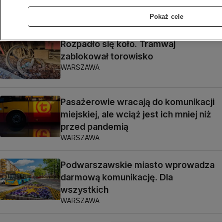
WARSZAWA
Pokaż cele
Rozpadło się koło. Tramwaj
zablokował torowisko
WARSZAWA
Pasażerowie wracają do komunikacji
miejskiej, ale wciąż jest ich mniej niż
przed pandemią
WARSZAWA
Podwarszawskie miasto wprowadza
darmową komunikację. Dla
wszystkich
WARSZAWA