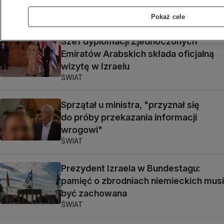
zginęli w wymianie ognia
ŚWIAT
Pokaż cele
Szef dyplomacji Zjednoczonych
Emiratów Arabskich składa oficjalną
wizytę w Izraelu
ŚWIAT
Sprzątał u ministra, "przyznał się
do próby przekazania informacji
wrogowi"
ŚWIAT
Prezydent Izraela w Bundestagu:
pamięć o zbrodniach niemieckich musi
być zachowana
ŚWIAT