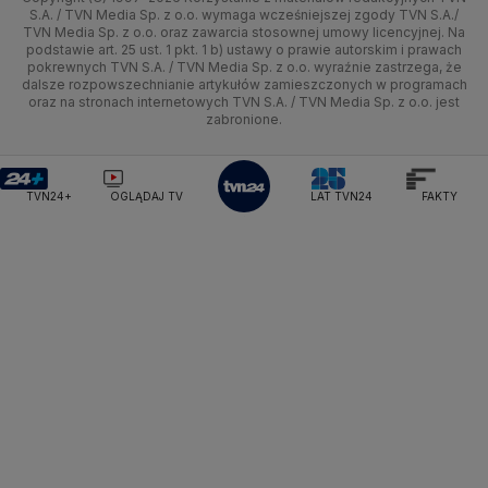
Tematy
Kujawsko-pomorskie
Ze świata
Prognoza
Lekkoatletyka
Zdrowie
Uwaga TVN
Ministerstwo Cyfryzacji
Test zgodności
S.A. / TVN Media Sp. z o.o. wymaga wcześniejszej zgody TVN S.A./
TVN Media Sp. z o.o. oraz zawarcia stosownej umowy licencyjnej. Na
Ministerstwo Edukacji Narodowej
Lublin
podstawie art. 25 ust. 1 pkt. 1 b) ustawy o prawie autorskim i prawach
Tech
Świat
Siatkówka
Tech
HGTV
Oglądaj na TV
Ministerstwo Finansów
pokrewnych TVN S.A. / TVN Media Sp. z o.o. wyraźnie zastrzega, że
dalsze rozpowszechnianie artykułów zamieszczonych w programach
Ministerstwo Klimatu i Środowiska
Lubuskie
Moto
Nauka
F1
Nauka
TVN Turbo
Zrealizuj voucher
oraz na stronach internetowych TVN S.A. / TVN Media Sp. z o.o. jest
Ministerstwo Nauki i Szkolnictwa Wyższego
zabronione.
Olsztyn
Dla seniora
Ciekawostki
Ministerstwo Sprawiedliwości
Rozrywka
TVN Style
Ministerstwo Rodziny, Pracy i Polityki Społecznej
Opole
Turystyka
Podróże
TVN7
Ministerstwo Spraw Zagranicznych
Moskwa
TVN24+
OGLĄDAJ TV
LAT TVN24
FAKTY
Naczelny Sąd Administracyjny
Rzeszów
Smog
TTV
Najwyższa Izba Kontroli
Szczecin
Narodowe Centrum Badań i Rozwoju
Narodowy Bank Polski
Narodowy Fundusz Zdrowia
Białystok
NASA
NATO
Niemcy
Nord Stream 2
Nowa Lewica
Ordo Iuris
Organizacja Narodów Zjednoczonych
Orlen
Parlament Europejski
Partia Demokratyczna USA
Partia Republikańska
Pentagon
Piotr Gliński
PIT
PKB Polski
PKO BP
PKP Cargo
PKP Intercity
PKP PLK
Platforma Obywatelska
PLL LOT
Poczta Polska