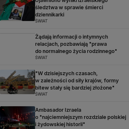
Ujawniono wyniki izraelskiego
śledztwa w sprawie śmierci
dziennikarki
ŚWIAT
Żądają informacji o intymnych
relacjach, pozbawiają "prawa
do normalnego życia rodzinnego"
ŚWIAT
"W dzisiejszych czasach,
w zależności od siły krajów, formy
bitew stały się bardziej złożone"
ŚWIAT
Ambasador Izraela
o "najciemniejszym rozdziale polskiej
i żydowskiej historii"