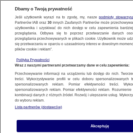
Dbamy o Twoją prywatność
Jeśli użytkownik wyrazi na to zgodę, my, nasze
podmioty stowarzys
Partnerów IAB oraz
30
innych Zaufanych Partnerów może przechowywa
użytkownika i uzyskiwać do nich dostęp w celu zapewnienia bardzi
przeglądania. Odbywa się to poprzez przetwarzanie danych os
przeglądania przechowywanych w plikach cookie. Użytkownik może udzie
IZRAEL
się przetwarzaniu w oparciu o uzasadniony interes w dowolnym momencie
plików cookie i reklam”.
Syryjska armia: Izrael przeprowadził
atak powietrzny na lotnisko
Polityka Prywatności
Wraz z naszymi partnerami przetwarzamy dane w celu zapewnienia:
w Damaszku
ŚWIAT
Przechowywanie informacji na urządzeniu lub dostęp do nich. Tworzeni
treści. Wykorzystywanie profili w celu doboru spersonalizowanych tr
spersonalizowanych reklam. Pomiar efektywności treści. Wyko
"Doniosłe wydarzenie". Szef
spersonalizowanych reklam. Pomiar efektywności reklam. Rozumienie o
kombinacji danych z różnych źródeł. Rozwój i ulepszanie usług. Wykor
dyplomacji ZEA odwiedził Jad
do wyboru reklam.
Waszem
Lista partnerów (dostawców)
ŚWIAT
Akceptuję
Dwaj Palestyńczycy i izraelski oficer