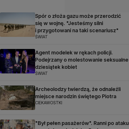
Spór o złoża gazu może przerodzić
się w wojnę. "Jesteśmy silni
i przygotowani na taki scenariusz"
ŚWIAT
Agent modelek w rękach policji.
Podejrzany o molestowanie seksualne
dziesiątek kobiet
ŚWIAT
Archeolodzy twierdzą, że odnaleźli
miejsce narodzin świętego Piotra
CIEKAWOSTKI
"Był pełen pasażerów". Ranni po ataku