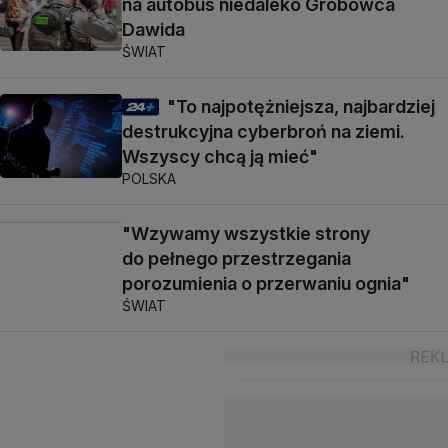
na autobus niedaleko Grobowca
Dawida
ŚWIAT
"To najpotężniejsza, najbardziej
destrukcyjna cyberbroń na ziemi.
Wszyscy chcą ją mieć"
POLSKA
"Wzywamy wszystkie strony
do pełnego przestrzegania
porozumienia o przerwaniu ognia"
ŚWIAT