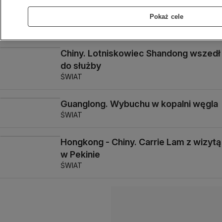
przez córkę ujgurskiego aktywisty
Ilhama Tohtiego
Pokaż cele
ŚWIAT
Chiny. Lotniskowiec Shandong wszedł
do służby
ŚWIAT
Guanglong. Wybuchu w kopalni węgla
ŚWIAT
Hongkong - Chiny. Carrie Lam z wizytą
w Pekinie
ŚWIAT