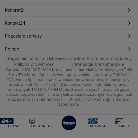
Mariusz Błaszczak
Mariusz Kamiński
Mark Zuckerberg
Mateusz Morawiecki
Zdrowie
Kraków
Pieniądze
Pogoda długoterminowa
Piłka Nożna
Konkret24
Michał Kamiński
Technologia
Poznań
Nieruchomości
Pogoda na jutro
Ministerstwo Aktywów Państwowych
Tenis
Najnowsze
Kontakt24
Ministerstwo Edukacji i Nauki
Kultura i styl
Trójmiasto
Rynki
Pogoda na weekend
Kolarstwo
Polska
Najnowsze
Pozostałe serwisy
Ministerstwo Infrastruktury
Ministerstwo Kultury
Ministerstwo Obrony Narodowej
Ciekawostki
Wrocław
Dla firm
Najnowsze
Skoki Narciarskie
Świat
Gorące Tematy
TVN
Pomoc
Ministerstwo Rolnictwa
Regulamin serwisu
Quizy
Ustawienia cookie
Informacje o nadawcy
Ministerstwo Rozwoju i Technologii
Kielce
Handel
Polska
Sporty zimowe
Polityka
Wyślij zgłoszenie
Dzień Dobry TVN
Centrum pomocy
Polityka prywatności
Informacje konsumenckie
Ministerstwo Sportu i Turystyki
Copyright (C) 1997-2026 Korzystanie z materiałów redakcyjnych TVN
Tematy
Kujawsko-pomorskie
Ze świata
Prognoza
Lekkoatletyka
Zdrowie
Uwaga TVN
Ministerstwo Cyfryzacji
Test zgodności
S.A. / TVN Media Sp. z o.o. wymaga wcześniejszej zgody TVN S.A./
TVN Media Sp. z o.o. oraz zawarcia stosownej umowy licencyjnej. Na
Ministerstwo Edukacji Narodowej
Lublin
podstawie art. 25 ust. 1 pkt. 1 b) ustawy o prawie autorskim i prawach
Tech
Świat
Siatkówka
Tech
HGTV
Oglądaj na TV
Ministerstwo Finansów
pokrewnych TVN S.A. / TVN Media Sp. z o.o. wyraźnie zastrzega, że
dalsze rozpowszechnianie artykułów zamieszczonych w programach
Ministerstwo Klimatu i Środowiska
Lubuskie
Moto
Nauka
F1
Nauka
TVN Turbo
Zrealizuj voucher
oraz na stronach internetowych TVN S.A. / TVN Media Sp. z o.o. jest
Ministerstwo Nauki i Szkolnictwa Wyższego
zabronione.
Olsztyn
Dla seniora
Ciekawostki
Ministerstwo Sprawiedliwości
Rozrywka
TVN Style
Ministerstwo Rodziny, Pracy i Polityki Społecznej
Opole
Turystyka
Podróże
TVN7
Ministerstwo Spraw Zagranicznych
Moskwa
TVN24+
OGLĄDAJ TV
LAT TVN24
FAKTY
Naczelny Sąd Administracyjny
Rzeszów
Smog
TTV