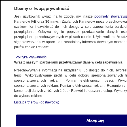
Dbamy o Twoją prywatność
Jeśli użytkownik wyrazi na to zgodę, my, nasze
podmioty stowarzys
Partnerów IAB oraz
30
innych Zaufanych Partnerów może przechowywa
użytkownika i uzyskiwać do nich dostęp w celu zapewnienia bardzi
przeglądania. Odbywa się to poprzez przetwarzanie danych os
przeglądania przechowywanych w plikach cookie. Użytkownik może udzie
CHINY
się przetwarzaniu w oparciu o uzasadniony interes w dowolnym momencie
plików cookie i reklam”.
Wielka Brytania wzywa Chiny
do respektowania autonomii
Polityka Prywatności
Wraz z naszymi partnerami przetwarzamy dane w celu zapewnienia:
Hongkongu
ŚWIAT
Przechowywanie informacji na urządzeniu lub dostęp do nich. Tworzeni
treści. Wykorzystywanie profili w celu doboru spersonalizowanych tr
spersonalizowanych reklam. Pomiar efektywności treści. Wyko
Chiny. Xi Jinping w Makau:
spersonalizowanych reklam. Pomiar efektywności reklam. Rozumienie o
kombinacji danych z różnych źródeł. Rozwój i ulepszanie usług. Wykor
nie pozwolimy na ingerencję obcych
do wyboru reklam.
sił
Lista partnerów (dostawców)
ŚWIAT
Akceptuję
Nagroda im. Sacharowa odebrana