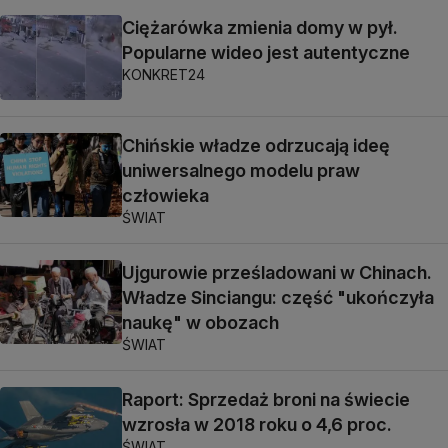
Ciężarówka zmienia domy w pył.
Popularne wideo jest autentyczne
KONKRET24
Chińskie władze odrzucają ideę
uniwersalnego modelu praw
człowieka
ŚWIAT
Ujgurowie prześladowani w Chinach.
Władze Sinciangu: część "ukończyła
naukę" w obozach
ŚWIAT
Raport: Sprzedaż broni na świecie
wzrosła w 2018 roku o 4,6 proc.
ŚWIAT