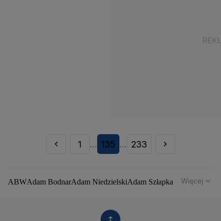
1
135
233
...
...
Więcej
ABW
Adam Bodnar
Adam Niedzielski
Adam Szłapka
Administracja Donalda Trumpa
Agencja Bezpieczeństwa Wewnętrznego
Agrounia
Alaksandr Łukaszenka
Aleksander Kwaśniewski