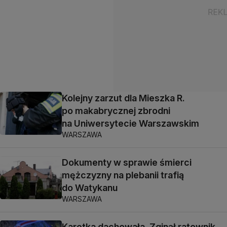
Kolejny zarzut dla Mieszka R.
po makabrycznej zbrodni
na Uniwersytecie Warszawskim
WARSZAWA
Dokumenty w sprawie śmierci
mężczyzny na plebanii trafią
do Watykanu
WARSZAWA
Karetka dachowała. Zginął ratownik