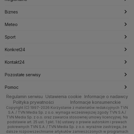
Konfederacja
Krajowa Administracja Skarbowa
Biznes
Podcasty
Kryptowaluty
Fakty po Faktach
Krzysztof Bosak
Krzysztof Hetman
Warszawa
Biznes
Lasy Państwowe
Lech Wałęsa
Lewica
Meteo
Artykuły
Fakty o Świecie
Łódź
Najnowsze
Meteo
Lotnisko Chopina
Lotto
Maciej Wąsik
Marcin Przydacz
Marcin Kierwiński
Marian Banaś
Sport
Newslettery
Ludzie Faktów
Katowice
Notowania
Pogoda godzinowa
Sport
Mariusz Błaszczak
Mariusz Kamiński
Mark Zuckerberg
Mateusz Morawiecki
Zdrowie
Kraków
Pieniądze
Pogoda długoterminowa
Piłka Nożna
Konkret24
Michał Kamiński
Technologia
Poznań
Nieruchomości
Pogoda na jutro
Ministerstwo Aktywów Państwowych
Tenis
Najnowsze
Kontakt24
Ministerstwo Edukacji i Nauki
Kultura i styl
Trójmiasto
Rynki
Pogoda na weekend
Kolarstwo
Polska
Najnowsze
Pozostałe serwisy
Ministerstwo Infrastruktury
Ministerstwo Kultury
Ministerstwo Obrony Narodowej
Ciekawostki
Wrocław
Dla firm
Najnowsze
Skoki Narciarskie
Świat
Gorące Tematy
TVN
Pomoc
Ministerstwo Rolnictwa
Regulamin serwisu
Quizy
Ustawienia cookie
Informacje o nadawcy
Ministerstwo Rozwoju i Technologii
Kielce
Handel
Polska
Sporty zimowe
Polityka
Wyślij zgłoszenie
Dzień Dobry TVN
Centrum pomocy
Polityka prywatności
Informacje konsumenckie
Ministerstwo Sportu i Turystyki
Copyright (C) 1997-2026 Korzystanie z materiałów redakcyjnych TVN
Tematy
Kujawsko-pomorskie
Ze świata
Prognoza
Lekkoatletyka
Zdrowie
Uwaga TVN
Ministerstwo Cyfryzacji
Test zgodności
S.A. / TVN Media Sp. z o.o. wymaga wcześniejszej zgody TVN S.A./
TVN Media Sp. z o.o. oraz zawarcia stosownej umowy licencyjnej. Na
Ministerstwo Edukacji Narodowej
Lublin
podstawie art. 25 ust. 1 pkt. 1 b) ustawy o prawie autorskim i prawach
Tech
Świat
Siatkówka
Tech
HGTV
Oglądaj na TV
Ministerstwo Finansów
pokrewnych TVN S.A. / TVN Media Sp. z o.o. wyraźnie zastrzega, że
dalsze rozpowszechnianie artykułów zamieszczonych w programach
Ministerstwo Klimatu i Środowiska