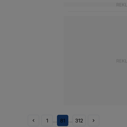
1
81
312
...
...