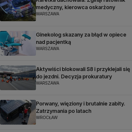
medyczny, kierowca oskarżony
WARSZAWA
Ginekolog skazany za błąd w opiece
nad pacjentką
WARSZAWA
Aktywiści blokowali S8 i przyklejali się
do jezdni. Decyzja prokuratury
WARSZAWA
Porwany, więziony i brutalnie zabity.
Zatrzymania po latach
WROCŁAW