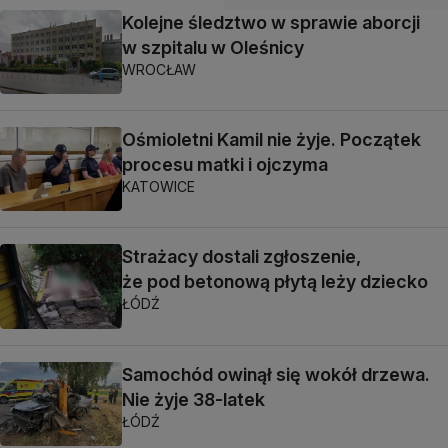
Kolejne śledztwo w sprawie aborcji
w szpitalu w Oleśnicy
WROCŁAW
Ośmioletni Kamil nie żyje. Początek
procesu matki i ojczyma
KATOWICE
Strażacy dostali zgłoszenie,
że pod betonową płytą leży dziecko
ŁÓDŹ
Samochód owinął się wokół drzewa.
Nie żyje 38-latek
ŁÓDŹ