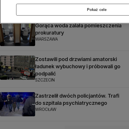
KATOWICE
Pokaż cele
Gorąca woda zalała pomieszczenia
prokuratury
WARSZAWA
Zostawili pod drzwiami amatorski
ładunek wybuchowy i próbowali go
podpalić
SZCZECIN
Zastrzelił dwóch policjantów. Trafi
do szpitala psychiatrycznego
WROCŁAW