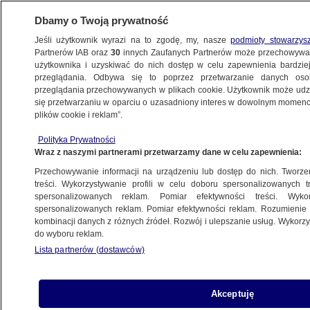
Dbamy o Twoją prywatność
Jeśli użytkownik wyrazi na to zgodę, my, nasze
podmioty stowarzys
Partnerów IAB oraz
30
innych Zaufanych Partnerów może przechowywa
użytkownika i uzyskiwać do nich dostęp w celu zapewnienia bardzi
przeglądania. Odbywa się to poprzez przetwarzanie danych os
przeglądania przechowywanych w plikach cookie. Użytkownik może udzie
PROKURATURA
się przetwarzaniu w oparciu o uzasadniony interes w dowolnym momencie
plików cookie i reklam”.
One będą koordynować śledztwa
w sprawie wyborów
Polityka Prywatności
Wraz z naszymi partnerami przetwarzamy dane w celu zapewnienia:
POLSKA
Przechowywanie informacji na urządzeniu lub dostęp do nich. Tworzeni
treści. Wykorzystywanie profili w celu doboru spersonalizowanych tr
spersonalizowanych reklam. Pomiar efektywności treści. Wyko
Mieli inspirować się Breivikiem.
spersonalizowanych reklam. Pomiar efektywności reklam. Rozumienie o
Decyzja sądu w sprawie 19-latków
kombinacji danych z różnych źródeł. Rozwój i ulepszanie usług. Wykor
do wyboru reklam.
z Olsztyna
Lista partnerów (dostawców)
OLSZTYN
Stracił biżuterię o wartości 15
Akceptuję
milionów złotych