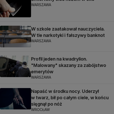
WARSZAWA
W szkole zaatakował nauczyciela.
W tle narkotyki i fałszywy banknot
WARSZAWA
Profil jeden na kwadrylion.
"Malowany" skazany za zabójstwo
emerytów
WARSZAWA
Napaść w środku nocy. Uderzył
w twarz, bił po całym ciele, w końcu
sięgnął po nóż
WROCŁAW