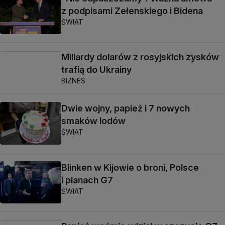
z podpisami Zełenskiego i Bidena
ŚWIAT
Miliardy dolarów z rosyjskich zysków
trafią do Ukrainy
BIZNES
Dwie wojny, papież i 7 nowych
smaków lodów
ŚWIAT
Blinken w Kijowie o broni, Polsce
i planach G7
ŚWIAT