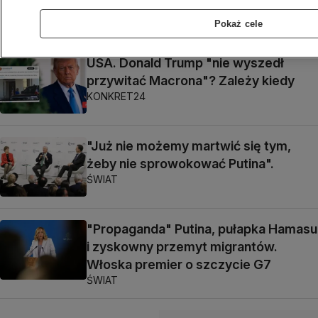
Szefowa MSZ Kanady: to nie żart
ŚWIAT
Pokaż cele
USA. Donald Trump "nie wyszedł
przywitać Macrona"? Zależy kiedy
KONKRET24
"Już nie możemy martwić się tym,
żeby nie sprowokować Putina".
ŚWIAT
"Propaganda" Putina, pułapka Hamasu
i zyskowny przemyt migrantów.
Włoska premier o szczycie G7
ŚWIAT