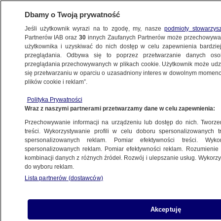
Dbamy o Twoją prywatność
Jeśli użytkownik wyrazi na to zgodę, my, nasze
podmioty stowarzys
Partnerów IAB oraz
30
innych Zaufanych Partnerów może przechowywa
użytkownika i uzyskiwać do nich dostęp w celu zapewnienia bardzi
przeglądania. Odbywa się to poprzez przetwarzanie danych os
przeglądania przechowywanych w plikach cookie. Użytkownik może udzie
G7
się przetwarzaniu w oparciu o uzasadniony interes w dowolnym momencie
plików cookie i reklam”.
Atak na pakistańskie bazy i odwet.
Znów gorąco między sąsiadami
Polityka Prywatności
Wraz z naszymi partnerami przetwarzamy dane w celu zapewnienia:
ŚWIAT
Przechowywanie informacji na urządzeniu lub dostęp do nich. Tworzeni
treści. Wykorzystywanie profili w celu doboru spersonalizowanych tr
spersonalizowanych reklam. Pomiar efektywności treści. Wyko
Trump o powrocie Rosji do G7:
spersonalizowanych reklam. Pomiar efektywności reklam. Rozumienie o
to nie jest dobry moment
kombinacji danych z różnych źródeł. Rozwój i ulepszanie usług. Wykor
BIZNES
do wyboru reklam.
Lista partnerów (dostawców)
Ministrowie mieli "potraktować
Akceptuję
z humorem" narrację Trumpa.