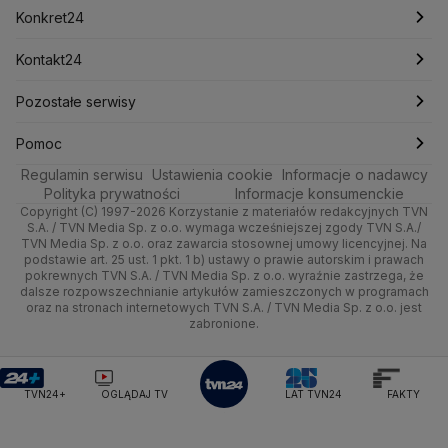
Mark Zuckerberg
Mateusz Morawiecki
Zdrowie
Kraków
Pieniądze
Pogoda długoterminowa
Piłka Nożna
Konkret24
Michał Kamiński
Technologia
Poznań
Nieruchomości
Pogoda na jutro
Ministerstwo Aktywów Państwowych
Tenis
Najnowsze
Kontakt24
Ministerstwo Edukacji i Nauki
Kultura i styl
Trójmiasto
Rynki
Pogoda na weekend
Kolarstwo
Polska
Najnowsze
Pozostałe serwisy
Ministerstwo Infrastruktury
Ministerstwo Kultury
Ministerstwo Obrony Narodowej
Ciekawostki
Wrocław
Dla firm
Najnowsze
Skoki Narciarskie
Świat
Gorące Tematy
TVN
Pomoc
Ministerstwo Rolnictwa
Regulamin serwisu
Quizy
Ustawienia cookie
Informacje o nadawcy
Ministerstwo Rozwoju i Technologii
Kielce
Handel
Polska
Sporty zimowe
Polityka
Wyślij zgłoszenie
Dzień Dobry TVN
Centrum pomocy
Polityka prywatności
Informacje konsumenckie
Ministerstwo Sportu i Turystyki
Copyright (C) 1997-2026 Korzystanie z materiałów redakcyjnych TVN
Tematy
Kujawsko-pomorskie
Ze świata
Prognoza
Lekkoatletyka
Zdrowie
Uwaga TVN
Ministerstwo Cyfryzacji
Test zgodności
S.A. / TVN Media Sp. z o.o. wymaga wcześniejszej zgody TVN S.A./
TVN Media Sp. z o.o. oraz zawarcia stosownej umowy licencyjnej. Na
Ministerstwo Edukacji Narodowej
Lublin
podstawie art. 25 ust. 1 pkt. 1 b) ustawy o prawie autorskim i prawach
Tech
Świat
Siatkówka
Tech
HGTV
Oglądaj na TV
Ministerstwo Finansów
pokrewnych TVN S.A. / TVN Media Sp. z o.o. wyraźnie zastrzega, że
dalsze rozpowszechnianie artykułów zamieszczonych w programach
Ministerstwo Klimatu i Środowiska
Lubuskie
Moto
Nauka
F1
Nauka
TVN Turbo
Zrealizuj voucher
oraz na stronach internetowych TVN S.A. / TVN Media Sp. z o.o. jest
Ministerstwo Nauki i Szkolnictwa Wyższego
zabronione.
Olsztyn
Dla seniora
Ciekawostki
Ministerstwo Sprawiedliwości
Rozrywka
TVN Style
Ministerstwo Rodziny, Pracy i Polityki Społecznej
Opole
Turystyka
Podróże
TVN7
Ministerstwo Spraw Zagranicznych
Moskwa
TVN24+
OGLĄDAJ TV
LAT TVN24
FAKTY
Naczelny Sąd Administracyjny
Rzeszów
Smog
TTV
Najwyższa Izba Kontroli