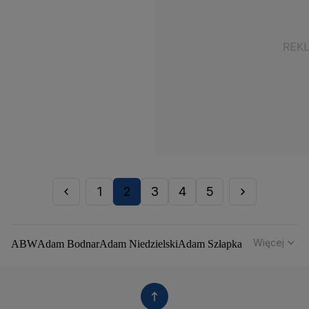
1
2
3
4
5
Więcej
ABW
Adam Bodnar
Adam Niedzielski
Adam Szłapka
Administracja Donalda Trumpa
Agencja Bezpieczeństwa Wewnętrznego
Agrounia
Alaksandr Łukaszenka
Aleksander Kwaśniewski