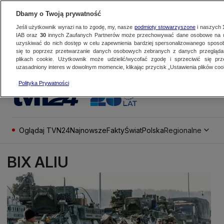
Dbamy o Twoją prywatność
Jeśli użytkownik wyrazi na to zgodę, my, nasze
podmioty stowarzyszone
i naszych
IAB oraz
30
innych Zaufanych Partnerów może przechowywać dane osobowe na ur
uzyskiwać do nich dostęp w celu zapewnienia bardziej spersonalizowanego sposo
się to poprzez przetwarzanie danych osobowych zebranych z danych przegląd
plikach cookie. Użytkownik może udzielić/wycofać zgodę i sprzeciwić się pr
uzasadniony interes w dowolnym momencie, klikając przycisk „Ustawienia plików cook
Polityka Prywatności
Oglądaj TVN24
Najnowsze
Fakty
Świat
Polska
Regionalne
BIX ALIU