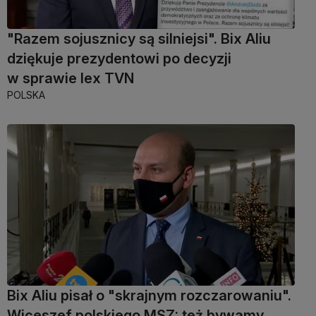
"Razem sojusznicy są silniejsi". Bix Aliu
dziękuje prezydentowi po decyzji
w sprawie lex TVN
POLSKA
Bix Aliu pisał o "skrajnym rozczarowaniu".
Wiceszef polskiego MSZ: też bywamy