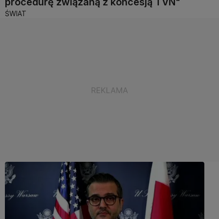
procedurę związaną z koncesją TVN"
ŚWIAT