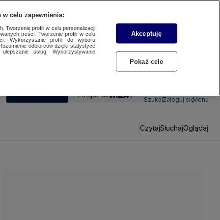
 w celu zapewnienia:
 Tworzenie profili w celu personalizacji
Akceptuję
wanych treści. Tworzenie profili w celu
ci. Wykorzystanie profili do wyboru
Rozumienie odbiorców dzięki statystyce
ulepszanie usług. Wykorzystywanie
Pokaż cele
SUBSKRYBUJ
Przejdź do
Szukaj
Zaloguj się
Menu
Czytaj
Słuchaj
Oglądaj