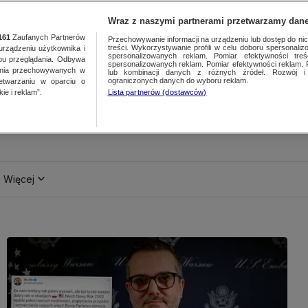
Wraz z naszymi partnerami przetwarzamy dane
161
Zaufanych Partnerów
Przechowywanie informacji na urządzeniu lub dostęp do nich.
treści. Wykorzystywanie profili w celu doboru spersonalizo
ządzeniu użytkownika i
spersonalizowanych reklam. Pomiar efektywności treś
bu przeglądania. Odbywa
spersonalizowanych reklam. Pomiar efektywności reklam. 
ania przechowywanych w
lub kombinacji danych z różnych źródeł. Rozwój i 
ograniczonych danych do wyboru reklam.
zetwarzaniu w oparciu o
ie i reklam”.
Lista partnerów (dostawców)
Więcej