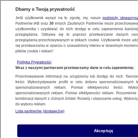
Dbamy o Twoją prywatność
Jeśli użytkownik wyrazi na to zgodę, my, nasze
podmioty stowarzys
Partnerów IAB oraz
30
innych Zaufanych Partnerów może przechowywa
użytkownika i uzyskiwać do nich dostęp w celu zapewnienia bardzi
przeglądania. Odbywa się to poprzez przetwarzanie danych os
przeglądania przechowywanych w plikach cookie. Użytkownik może udzie
ŚWIAT
się przetwarzaniu w oparciu o uzasadniony interes w dowolnym momencie
plików cookie i reklam”.
Bix Aliu: Polskie Państwo Podziemne było
Polityka Prywatności
symbolem poświęcenia Polaków dla
Wraz z naszymi partnerami przetwarzamy dane w celu zapewnienia:
wolności
Przechowywanie informacji na urządzeniu lub dostęp do nich. Tworzeni
treści. Wykorzystywanie profili w celu doboru spersonalizowanych tr
27.09.2021, 17:24
spersonalizowanych reklam. Pomiar efektywności treści. Wyko
spersonalizowanych reklam. Pomiar efektywności reklam. Rozumienie o
kombinacji danych z różnych źródeł. Rozwój i ulepszanie usług. Wykor
Udostępnij
do wyboru reklam.
Lista partnerów (dostawców)
Akceptuję