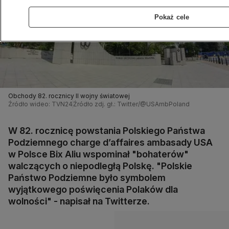
Pokaż cele
Obchody 82. rocznicy II wojny światowej
Źródło wideo: TVN24
Źródło zdj. gł.: Twitter/@USAmbPoland
W 82. rocznicę powstania Polskiego Państwa
Podziemnego charge d’affaires ambasady USA
w Polsce Bix Aliu wspominał "bohaterów"
walczących o niepodległą Polskę. "Polskie
Państwo Podziemne było symbolem
wyjątkowego poświęcenia Polaków dla
wolności" - napisał na Twitterze.