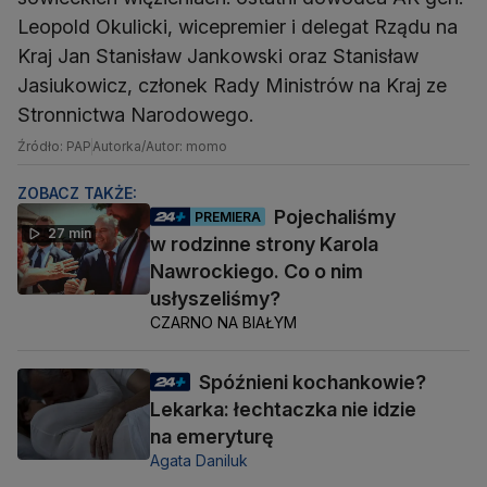
Leopold Okulicki, wicepremier i delegat Rządu na
Kraj Jan Stanisław Jankowski oraz Stanisław
Jasiukowicz, członek Rady Ministrów na Kraj ze
Stronnictwa Narodowego.
Źródło: PAP
Autorka/Autor: momo
ZOBACZ TAKŻE:
Pojechaliśmy
PREMIERA
27 min
w rodzinne strony Karola
Nawrockiego. Co o nim
usłyszeliśmy?
CZARNO NA BIAŁYM
Spóźnieni kochankowie?
Lekarka: łechtaczka nie idzie
na emeryturę
Agata Daniluk