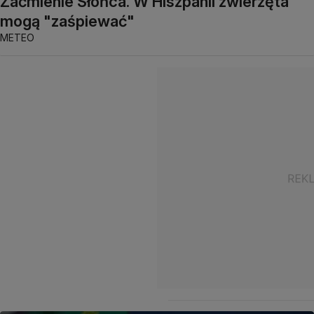
Zaćmienie Słońca. W Hiszpanii zwierzęta
mogą "zaśpiewać"
METEO