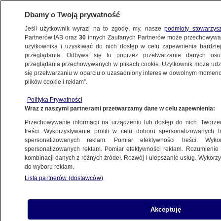
Dbamy o Twoją prywatność
Jeśli użytkownik wyrazi na to zgodę, my, nasze
podmioty stowarzys
Partnerów IAB oraz
30
innych Zaufanych Partnerów może przechowywa
użytkownika i uzyskiwać do nich dostęp w celu zapewnienia bardzi
przeglądania. Odbywa się to poprzez przetwarzanie danych os
przeglądania przechowywanych w plikach cookie. Użytkownik może udzie
ŚWIAT
się przetwarzaniu w oparciu o uzasadniony interes w dowolnym momencie
plików cookie i reklam”.
"Chcę tylko znaleźć 11 780 głosów". Trump
Polityka Prywatności
naciskał na sekretarza stanu Georgia,
Wraz z naszymi partnerami przetwarzamy dane w celu zapewnienia:
wyciekło nagranie
Przechowywanie informacji na urządzeniu lub dostęp do nich. Tworzeni
treści. Wykorzystywanie profili w celu doboru spersonalizowanych tr
3.01.2021, 22:21
spersonalizowanych reklam. Pomiar efektywności treści. Wyko
spersonalizowanych reklam. Pomiar efektywności reklam. Rozumienie o
kombinacji danych z różnych źródeł. Rozwój i ulepszanie usług. Wykor
Udostępnij
do wyboru reklam.
Lista partnerów (dostawców)
"Washington Post" ujawnił w niedzielę fragmenty
rozmowy telefonicznej prezydenta USA
Donalda Trumpa z sekretarzem stanu Georgia
Akceptuję