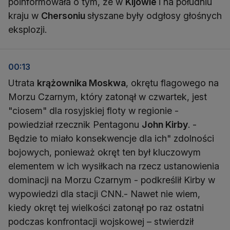
poinformowała o tym, że w
Kijowie
i na południu
kraju w
Chersoniu
słyszane były odgłosy głośnych
eksplozji.
00:13
Utrata
krążownika Moskwa
, okrętu flagowego na
Morzu Czarnym, który zatonął w czwartek, jest
"ciosem" dla rosyjskiej floty w regionie -
powiedział rzecznik Pentagonu
John Kirby
. -
Będzie to miało konsekwencje dla ich" zdolności
bojowych, ponieważ okręt ten był kluczowym
elementem w ich wysiłkach na rzecz ustanowienia
dominacji na Morzu Czarnym - podkreślił Kirby w
wypowiedzi dla stacji CNN.- Nawet nie wiem,
kiedy okręt tej wielkości zatonął po raz ostatni
podczas konfrontacji wojskowej – stwierdził