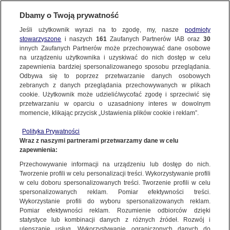
Dbamy o Twoją prywatność
SUBSKRYBUJ
Jeśli użytkownik wyrazi na to zgodę, my, nasze
podmioty
stowarzyszone
i naszych
161
Zaufanych Partnerów IAB oraz
30
UKRAINA WALCZY 50. DZIEŃ. RELACJA
innych Zaufanych Partnerów może przechowywać dane osobowe
na urządzeniu użytkownika i uzyskiwać do nich dostęp w celu
Ukraiński sztab generalny: Rosja ma
zapewnienia bardziej spersonalizowanego sposobu przeglądania.
problem z zebraniem wojsk, planuje ukrytą
Odbywa się to poprzez przetwarzanie danych osobowych
zebranych z danych przeglądania przechowywanych w plikach
mobilizację
cookie. Użytkownik może udzielić/wycofać zgodę i sprzeciwić się
przetwarzaniu w oparciu o uzasadniony interes w dowolnym
14.04.2022, 05:19
Aktualizacja:
14.04.2022, 19:17
momencie, klikając przycisk „Ustawienia plików cookie i reklam”.
Polityka Prywatności
Udostępnij
Wraz z naszymi partnerami przetwarzamy dane w celu
zapewnienia:
Przechowywanie informacji na urządzeniu lub dostęp do nich.
Tworzenie profili w celu personalizacji treści. Wykorzystywanie profili
w celu doboru spersonalizowanych treści. Tworzenie profili w celu
spersonalizowanych reklam. Pomiar efektywności treści.
Wykorzystanie profili do wyboru spersonalizowanych reklam.
Pomiar efektywności reklam. Rozumienie odbiorców dzięki
statystyce lub kombinacji danych z różnych źródeł. Rozwój i
ulepszanie usług. Wykorzystywanie ograniczonych danych do