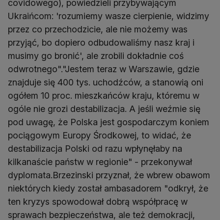
covidowego), powiedzieli przybywającym
Ukraińcom: 'rozumiemy wasze cierpienie, widzimy
przez co przechodzicie, ale nie możemy was
przyjąć, bo dopiero odbudowaliśmy nasz kraj i
musimy go bronić', ale zrobili dokładnie coś
odwrotnego"."Jestem teraz w Warszawie, gdzie
znajduje się 400 tys. uchodźców, a stanowią oni
ogółem 10 proc. mieszkańców kraju, któremu w
ogóle nie grozi destabilizacja. A jeśli weźmie się
pod uwagę, że Polska jest gospodarczym koniem
pociągowym Europy Środkowej, to widać, że
destabilizacja Polski od razu wpłynęłaby na
kilkanaście państw w regionie" - przekonywał
dyplomata.Brzezinski przyznał, że wbrew obawom
niektórych kiedy został ambasadorem "odkrył, że
ten kryzys spowodował dobrą współpracę w
sprawach bezpieczeństwa, ale też demokracji,