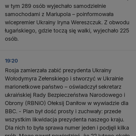
w tym 289 osób wyjechało samodzielnie
samochodami z Mariupola – poinformowała
wicepremier Ukrainy Iryna Wereszczuk. Z obwodu
ługańskiego, gdzie toczą się walki, wyjechało 225
osób.
19:20
Rosja zamierzała zabić prezydenta Ukrainy
Wołodymyra Zełenskiego i stworzyć w Ukrainie
marionetkowe państwo – oświadczył sekretarz
ukraińskiej Rady Bezpieczeństwa Narodowego i
Obrony (RBNiO) Ołeksij Daniłow w wywiadzie dla
BBC. - Plan był dość prosty i zuchwały: przede
wszystkim likwidacja prezydenta naszego kraju.
Dla nich to była sprawa numer jeden i podjęli kilka
prób. Mogę nawet powiedzieć, że 22 lutego około