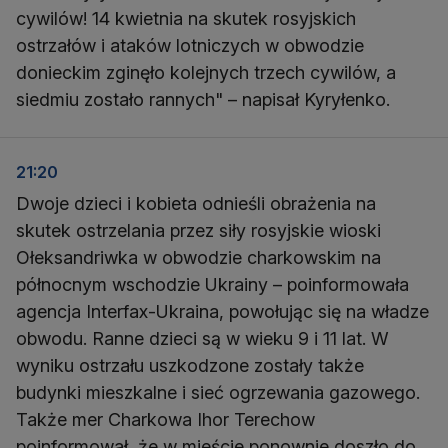
cywilów! 14 kwietnia na skutek rosyjskich
ostrzałów i ataków lotniczych w obwodzie
donieckim zginęło kolejnych trzech cywilów, a
siedmiu zostało rannych" – napisał Kyryłenko.
21:20
Dwoje dzieci i kobieta odnieśli obrażenia na
skutek ostrzelania przez siły rosyjskie wioski
Ołeksandriwka w obwodzie charkowskim na
północnym wschodzie Ukrainy – poinformowała
agencja Interfax-Ukraina, powołując się na władze
obwodu. Ranne dzieci są w wieku 9 i 11 lat. W
wyniku ostrzału uszkodzone zostały także
budynki mieszkalne i sieć ogrzewania gazowego.
Także mer Charkowa Ihor Terechow
poinformował, że w mieście ponownie doszło do