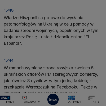
15:48
Władze Hiszpanii są gotowe do wysłania
patomorfologów na Ukrainę w celu pomocy w
badaniu zbrodni wojennych, popełnionych w tym
kraju przez Rosję - ustalił dziennik online "El
Espanol".
15:44
W ramach wymiany strona rosyjska zwolniła 5
ukraińskich oficerów i 17 szeregowych żołnierzy,
jak również 8 cywilów, w tym jedną kobietę -
przekazała Wereszczuk na Facebooku. Także w
czwartek ukraiński wywiad wojskowy
poinformował o zwolnieniu dwóch ukraińskich
TVN24+
OGLĄDAJ TV
LAT TVN24
FAKTY