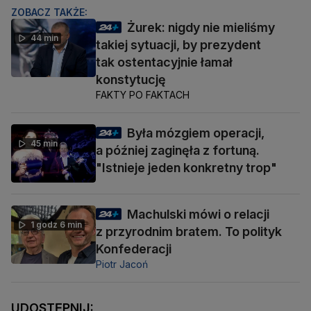
ZOBACZ TAKŻE:
Żurek: nigdy nie mieliśmy
44 min
takiej sytuacji, by prezydent
tak ostentacyjnie łamał
konstytucję
FAKTY PO FAKTACH
Była mózgiem operacji,
45 min
a później zaginęła z fortuną.
"Istnieje jeden konkretny trop"
Machulski mówi o relacji
1 godz 6 min
z przyrodnim bratem. To polityk
Konfederacji
Piotr Jacoń
UDOSTĘPNIJ: