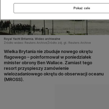
Pokaż cele
Royal Yacht Britannia. Wideo archiwalne
Źródło wideo: Reuters Archive
Źródło zdj. gł.: Reuters Archive
Wielka Brytania nie zbuduje nowego okrętu
flagowego – poinformował w poniedziałek
minister obrony Ben Wallace. Zamiast tego
resort przyspieszy zamówienie
wielozadaniowego okrętu do obserwacji oceanu
(MROSS).