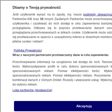
Dbamy o Twoją prywatność
Jeśli użytkownik wyrazi na to zgodę, my, nasze
podmioty stowarzys
Partnerów IAB oraz
30
innych Zaufanych Partnerów może przechowywa
użytkownika i uzyskiwać do nich dostęp w celu zapewnienia bardzi
przeglądania. Odbywa się to poprzez przetwarzanie danych os
przeglądania przechowywanych w plikach cookie. Użytkownik może udzie
ŚWIAT
się przetwarzaniu w oparciu o uzasadniony interes w dowolnym momencie
plików cookie i reklam”.
Brytyjskie ministerstwo obrony rezygnuje
Polityka Prywatności
z budowy nowego okrętu flagowego
Wraz z naszymi partnerami przetwarzamy dane w celu zapewnienia:
Przechowywanie informacji na urządzeniu lub dostęp do nich. Tworzeni
8.11.2022, 05:37
treści. Wykorzystywanie profili w celu doboru spersonalizowanych tr
spersonalizowanych reklam. Pomiar efektywności treści. Wyko
spersonalizowanych reklam. Pomiar efektywności reklam. Rozumienie o
Udostępnij
kombinacji danych z różnych źródeł. Rozwój i ulepszanie usług. Wykor
do wyboru reklam.
Lista partnerów (dostawców)
Akceptuję