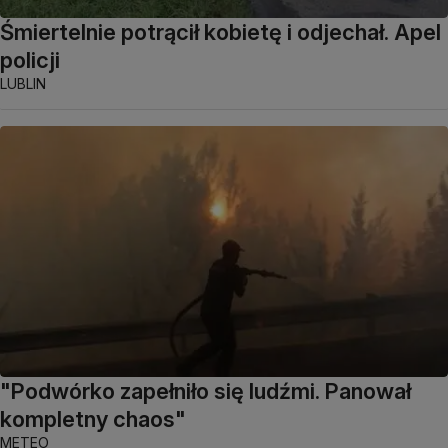
Śmiertelnie potrącił kobietę i odjechał. Apel
policji
LUBLIN
"Podwórko zapełniło się ludźmi. Panował
kompletny chaos"
METEO