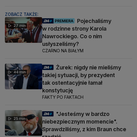
ZOBACZ TAKŻE:
Pojechaliśmy
PREMIERA
27 min
w rodzinne strony Karola
Nawrockiego. Co o nim
usłyszeliśmy?
CZARNO NA BIAŁYM
Żurek: nigdy nie mieliśmy
44 min
takiej sytuacji, by prezydent
tak ostentacyjnie łamał
konstytucję
FAKTY PO FAKTACH
"Jesteśmy w bardzo
25 min
niebezpiecznym momencie".
Sprawdziliśmy, z kim Braun chce
rządzić