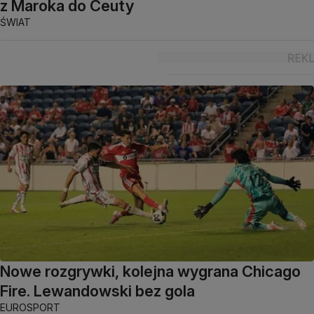
z Maroka do Ceuty
ŚWIAT
Nowe rozgrywki, kolejna wygrana Chicago
Fire. Lewandowski bez gola
EUROSPORT