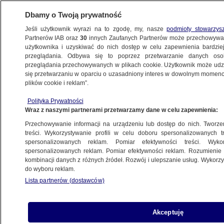
Dbamy o Twoją prywatność
Jeśli użytkownik wyrazi na to zgodę, my, nasze
podmioty stowarzys
Partnerów IAB oraz
30
innych Zaufanych Partnerów może przechowywa
użytkownika i uzyskiwać do nich dostęp w celu zapewnienia bardzi
przeglądania. Odbywa się to poprzez przetwarzanie danych os
przeglądania przechowywanych w plikach cookie. Użytkownik może udzie
ŚWIAT
się przetwarzaniu w oparciu o uzasadniony interes w dowolnym momencie
plików cookie i reklam”.
Maduro ogłoszony zwycięzcą. Opozycja
Polityka Prywatności
nie uznaje wyniku wyborów
Wraz z naszymi partnerami przetwarzamy dane w celu zapewnienia:
Przechowywanie informacji na urządzeniu lub dostęp do nich. Tworzeni
21.05.2018, 07:16
treści. Wykorzystywanie profili w celu doboru spersonalizowanych tr
spersonalizowanych reklam. Pomiar efektywności treści. Wyko
spersonalizowanych reklam. Pomiar efektywności reklam. Rozumienie o
Udostępnij
kombinacji danych z różnych źródeł. Rozwój i ulepszanie usług. Wykor
do wyboru reklam.
Obecny lewicowy prezydent Wenezueli Nicolas
Lista partnerów (dostawców)
Maduro zwyciężył w niedzielnych
przyspieszonych wyborach prezydenckich -
ogłosiła w niedzielę późnym wieczorem, czasu
Akceptuję
lokalnego Narodowa Rada Wyborcza (CNE).