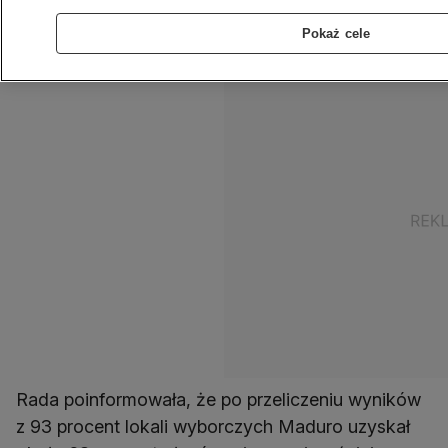
Jego rywale zapowiedzieli, że nie uznają wyniku
Pokaż cele
wyborów.
Rada poinformowała, że po przeliczeniu wyników
z 93 procent lokali wyborczych Maduro uzyskał