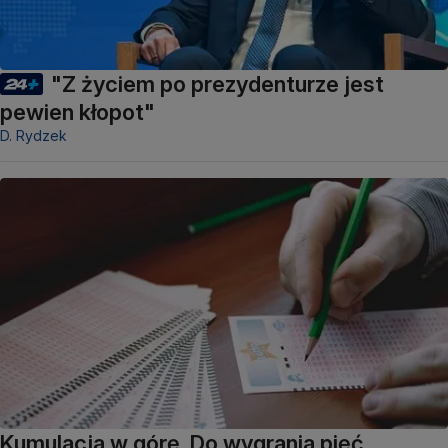
"Z życiem po prezydenturze jest
pewien kłopot"
D. Rydzek
Kumulacja w górę. Do wygrania pięć