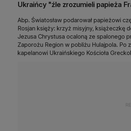
Ukraińcy "źle zrozumieli papieża F
Abp. Światosław podarował papieżowi czę
Rosjan księży: krzyż misyjny, książeczkę 
Jezusa Chrystusa ocaloną ze spalonego p
Zaporożu Region w pobliżu Hulajpola. Po z
kapelanowi Ukraińskiego Kościoła Greckok