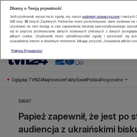
Dbamy o Twoją prywatność
Jeśli użytkownik wyrazi na to zgodę, my, nasze
podmioty stowarzyszone
i naszych
IAB oraz
30
innych Zaufanych Partnerów może przechowywać dane osobowe na ur
uzyskiwać do nich dostęp w celu zapewnienia bardziej spersonalizowanego sposo
się to poprzez przetwarzanie danych osobowych zebranych z danych przegląd
plikach cookie. Użytkownik może udzielić/wycofać zgodę i sprzeciwić się pr
uzasadniony interes w dowolnym momencie, klikając przycisk „Ustawienia plików cook
Polityka Prywatności
Oglądaj TVN24
Najnowsze
Fakty
Świat
Polska
Regionalne
ŚWIAT
Papież zapewnił, że jest po 
audiencja z ukraińskimi bis