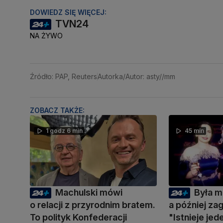
DOWIEDZ SIĘ WIĘCEJ:
TVN24
NA ŻYWO
Źródło: PAP, Reuters
Autorka/Autor: asty//mm
ZOBACZ TAKŻE:
1 godz 6 min
45 min
Machulski mówi
Była m
o relacji z przyrodnim bratem.
a później zag
To polityk Konfederacji
"Istnieje je