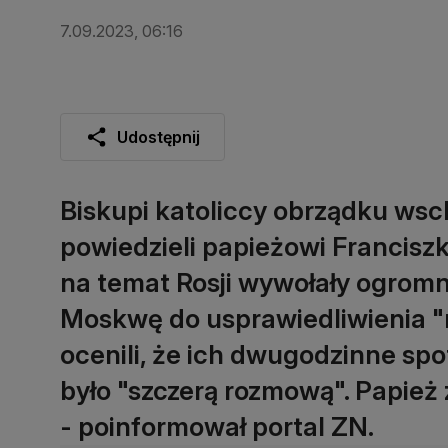
7.09.2023, 06:16
Udostępnij
Biskupi katoliccy obrządku ws
powiedzieli papieżowi Franciszk
na temat Rosji wywołały ogromny
Moskwę do usprawiedliwienia "m
ocenili, że ich dwugodzinne sp
było "szczerą rozmową". Papież z
- poinformował portal ZN.