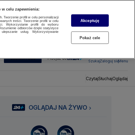
 w celu zapewnienia:
 Tworzenie profili w celu personalizacji
Akceptuję
wanych treści. Tworzenie profili w celu
ci. Wykorzystanie profili do wyboru
Rozumienie odbiorców dzięki statystyce
ulepszanie usług. Wykorzystywanie
Pokaż cele
SUBSKRYBUJ
Przejdź do
Szukaj
Zaloguj się
Menu
Czytaj
Słuchaj
Oglądaj
OGLĄDAJ NA ŻYWO