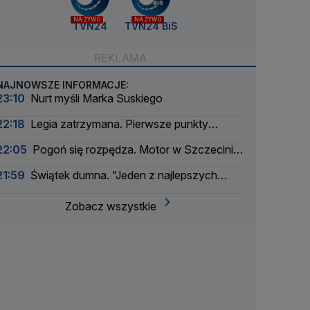
NA ŻYWO
NA ŻYWO
TVN24
TVN24 BiS
NAJNOWSZE INFORMACJE:
23:10
Nurt myśli Marka Suskiego
22:18
Legia zatrzymana. Pierwsze punkty
uciekły w Kielcach
22:05
Pogoń się rozpędza. Motor w Szczecinie
nie odpalił
21:59
Świątek dumna. "Jeden z najlepszych
meczów w sezonie"
Zobacz wszystkie