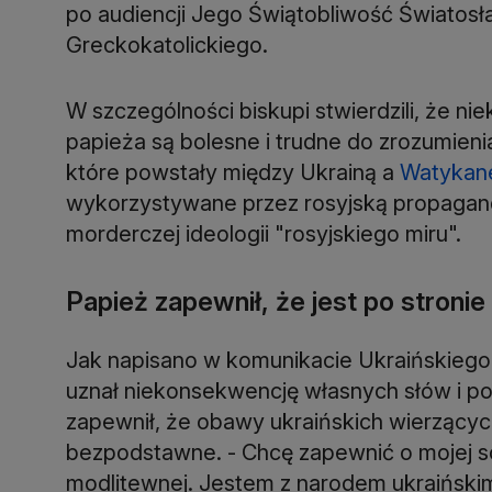
po audiencji Jego Świątobliwość Światosł
Greckokatolickiego.
W szczególności biskupi stwierdzili, że nie
papieża są bolesne i trudne do zrozumieni
które powstały między Ukrainą a
Watyka
wykorzystywane przez rosyjską propagandę
morderczej ideologii "rosyjskiego miru".
Papież zapewnił, że jest po stronie
Jak napisano w komunikacie Ukraińskiego 
uznał niekonsekwencję własnych słów i po
zapewnił, że obawy ukraińskich wierzących
bezpodstawne. - Chcę zapewnić o mojej soli
modlitewnej. Jestem z narodem ukraińskim 