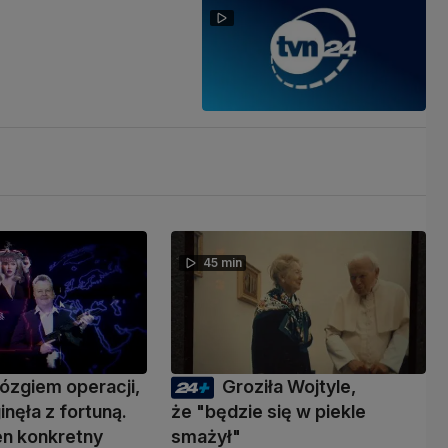
45 min
ózgiem operacji,
Groziła Wojtyle,
inęła z fortuną.
że "będzie się w piekle
den konkretny
smażył"