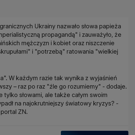
granicznych Ukrainy nazwało słowa papieża
mperialistyczną propagandą" i zauważyło, że
aińskich mężczyzn i kobiet oraz niszczenie
krupułami" i "potrzebą" ratowania "wielkiej
ka". W każdym razie tak wynika z wyjaśnień
szy – raz po raz "źle go rozumiemy" - dodaje.
e tylko słowami, ale także całym swoim
padł na najokrutniejszy światowy kryzys? -
portal ZN.