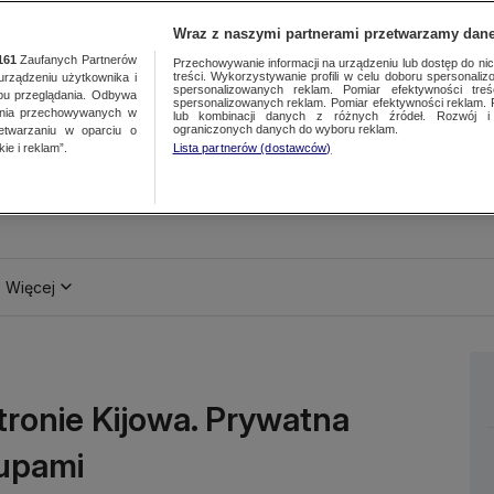
Wraz z naszymi partnerami przetwarzamy dane
161
Zaufanych Partnerów
Przechowywanie informacji na urządzeniu lub dostęp do nich.
treści. Wykorzystywanie profili w celu doboru spersonalizo
ządzeniu użytkownika i
spersonalizowanych reklam. Pomiar efektywności treś
bu przeglądania. Odbywa
spersonalizowanych reklam. Pomiar efektywności reklam. 
ania przechowywanych w
lub kombinacji danych z różnych źródeł. Rozwój i 
ograniczonych danych do wyboru reklam.
zetwarzaniu w oparciu o
ie i reklam”.
Lista partnerów (dostawców)
Więcej
stronie Kijowa. Prywatna
kupami