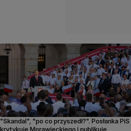
"Skandal", "po co przyszedł?". Posłanka PiS
krytykuje Morawieckiego i publikuje