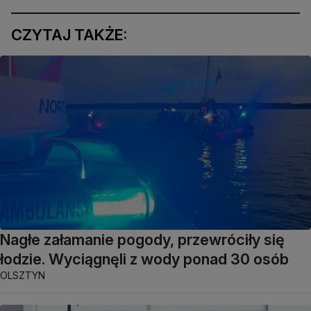
CZYTAJ TAKŻE:
Nagłe załamanie pogody, przewróciły się
łodzie. Wyciągnęli z wody ponad 30 osób
OLSZTYN