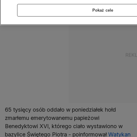
niż prognozowały wcześniej władze Rzymu.
Pokaż cele
65 tysięcy osób oddało w poniedziałek hołd
zmarłemu emerytowanemu papieżowi
Benedyktowi XVI, którego ciało wystawiono w
bazylice Świętego Piotra - poinformował
Watykan