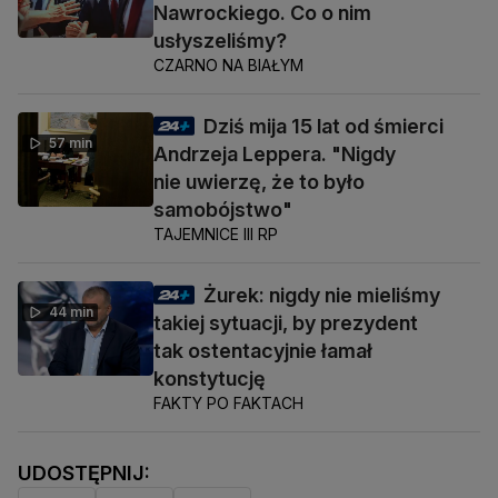
Nawrockiego. Co o nim
usłyszeliśmy?
CZARNO NA BIAŁYM
Dziś mija 15 lat od śmierci
57 min
Andrzeja Leppera. "Nigdy
nie uwierzę, że to było
samobójstwo"
TAJEMNICE III RP
Żurek: nigdy nie mieliśmy
44 min
takiej sytuacji, by prezydent
tak ostentacyjnie łamał
konstytucję
FAKTY PO FAKTACH
UDOSTĘPNIJ: