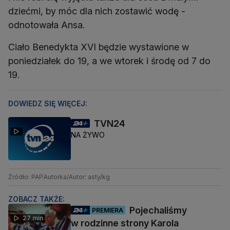
dziećmi, by móc dla nich zostawić wodę -
odnotowała Ansa.
Ciało Benedykta XVI będzie wystawione w
poniedziałek do 19, a we wtorek i środę od 7 do
19.
DOWIEDZ SIĘ WIĘCEJ:
TVN24
NA ŻYWO
Źródło: PAP
Autorka/Autor: asty/kg
ZOBACZ TAKŻE:
Pojechaliśmy
PREMIERA
27 min
w rodzinne strony Karola