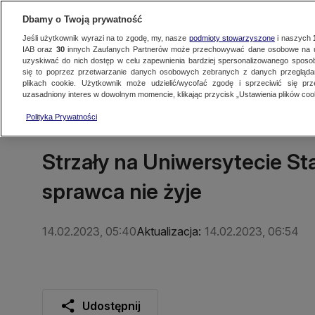
Dbamy o Twoją prywatność
Jeśli użytkownik wyrazi na to zgodę, my, nasze
podmioty stowarzyszone
i naszych
IAB oraz
30
innych Zaufanych Partnerów może przechowywać dane osobowe na ur
uzyskiwać do nich dostęp w celu zapewnienia bardziej spersonalizowanego sposo
się to poprzez przetwarzanie danych osobowych zebranych z danych przegląd
Oglądaj TVN24
Najnowsze
Fakty
Świat
Polska
Regionalne
plikach cookie. Użytkownik może udzielić/wycofać zgodę i sprzeciwić się pr
uzasadniony interes w dowolnym momencie, klikając przycisk „Ustawienia plików cook
Polityka Prywatności
ŚWIAT
Strzały na Uniwersytecie St
sprawca nie żyje
14.02.2023, 05:40
Aktualizacja:
14.02.2023, 06:54
Udostępnij