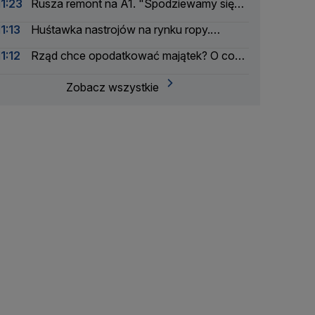
11:23
Rusza remont na A1. "Spodziewamy się
korków"
11:13
Huśtawka nastrojów na rynku ropy.
Inwestorzy śledzą plany Teheranu
11:12
Rząd chce opodatkować majątek? O co
chodzi w Osobistych Kontach Inwestycyjnych
Zobacz wszystkie