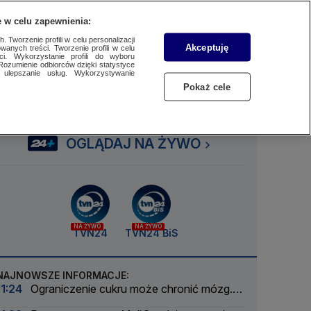
 w celu zapewnienia:
SUBSKRYBUJ
Przejdź do
Szukaj
Zaloguj się
Menu
 Tworzenie profili w celu personalizacji
Akceptuję
wanych treści. Tworzenie profili w celu
ci. Wykorzystanie profili do wyboru
Rozumienie odbiorców dzięki statystyce
ulepszanie usług. Wykorzystywanie
Czytaj
Słuchaj
Oglądaj
Pokaż cele
OGLĄDAJ NA ŻYWO
NA ŻYWO
NA ŻYWO
TVN24
TVN24 BiS
NAJNOWSZE INFORMACJE:
11:24
Ograniczenie cukru może chronić mózg.
Kluczowe są pierwsze dwa lata życia