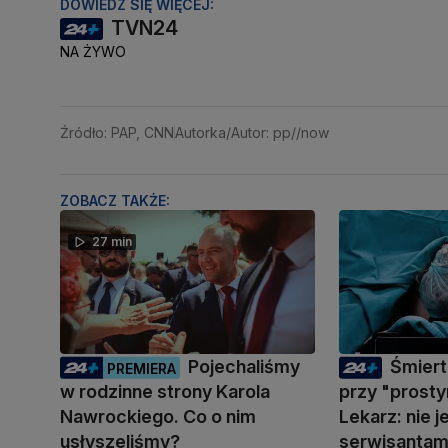
DOWIEDZ SIĘ WIĘCEJ:
TVN24
NA ŻYWO
Źródło: PAP, CNN
Autorka/Autor: pp//now
ZOBACZ TAKŻE:
27 min
Pojechaliśmy
Śmiert
PREMIERA
w rodzinne strony Karola
przy "prosty
Nawrockiego. Co o nim
Lekarz: nie 
usłyszeliśmy?
serwisantam