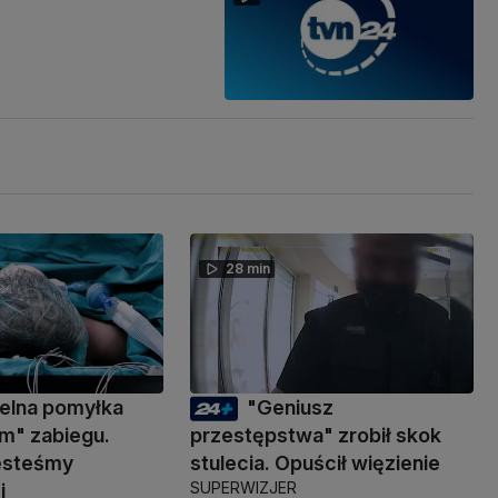
28 min
elna pomyłka
"Geniusz
m" zabiegu.
przestępstwa" zrobił skok
jesteśmy
stulecia. Opuścił więzienie
SUPERWIZJER
i