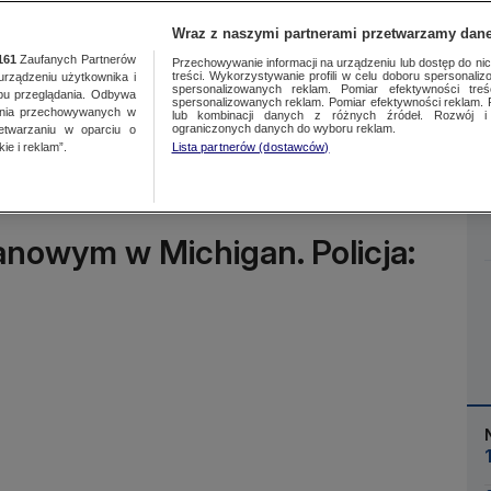
Wraz z naszymi partnerami przetwarzamy dane
161
Zaufanych Partnerów
Przechowywanie informacji na urządzeniu lub dostęp do nich.
treści. Wykorzystywanie profili w celu doboru spersonalizo
ządzeniu użytkownika i
spersonalizowanych reklam. Pomiar efektywności treś
bu przeglądania. Odbywa
spersonalizowanych reklam. Pomiar efektywności reklam. 
ania przechowywanych w
lub kombinacji danych z różnych źródeł. Rozwój i 
Więcej
ograniczonych danych do wyboru reklam.
zetwarzaniu w oparciu o
ie i reklam”.
Lista partnerów (dostawców)
anowym w Michigan. Policja: