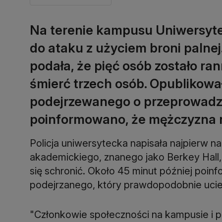
Na terenie kampusu Uniwersyt
do ataku z użyciem broni palne
podała, że pięć osób zostało ra
śmierć trzech osób. Opublikowa
podejrzewanego o przeprowadze
poinformowano, że mężczyzna n
Policja uniwersytecka napisała najpierw n
akademickiego, znanego jako Berkey Hall, 
się schronić. Około 45 minut później poin
podejrzanego, który prawdopodobnie uciek
"Członkowie społeczności na kampusie i p