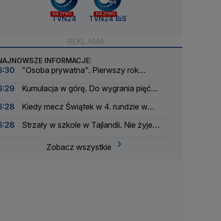
NA ŻYWO
NA ŻYWO
TVN24
TVN24 BiS
NAJNOWSZE INFORMACJE:
6:30
"Osoba prywatna". Pierwszy rok
postprezydenta Andrzeja Dudy
6:29
Kumulacja w górę. Do wygrania pięć
milionów złotych
6:28
Kiedy mecz Świątek w 4. rundzie w
Toronto?
6:28
Strzały w szkole w Tajlandii. Nie żyje
nauczyciel
Zobacz wszystkie