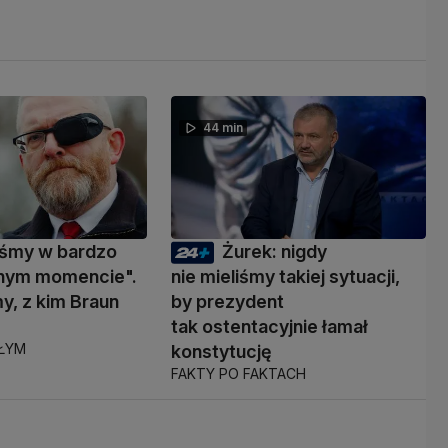
44 min
eśmy w bardzo
Żurek: nigdy
nym momencie".
nie mieliśmy takiej sytuacji,
y, z kim Braun
by prezydent
ć
tak ostentacyjnie łamał
AŁYM
konstytucję
FAKTY PO FAKTACH