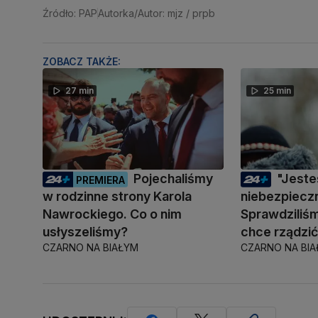
Źródło: PAP
Autorka/Autor: mjz / prpb
ZOBACZ TAKŻE:
27 min
25 min
Pojechaliśmy
"Jest
PREMIERA
w rodzinne strony Karola
niebezpiecz
Nawrockiego. Co o nim
Sprawdziliśm
usłyszeliśmy?
chce rządzi
CZARNO NA BIAŁYM
CZARNO NA BI