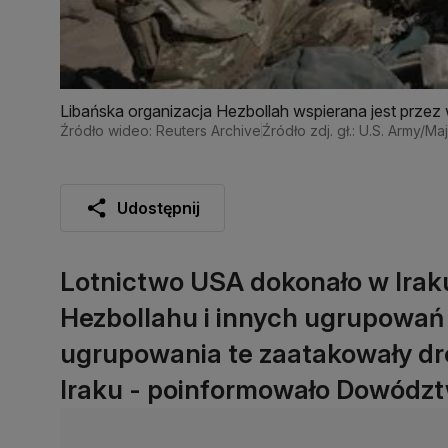
Libańska organizacja Hezbollah wspierana jest przez
Źródło wideo: Reuters Archive
Źródło zdj. gł.: U.S. Army/Ma
Udostępnij
Lotnictwo USA dokonało w Irak
Hezbollahu i innych ugrupowań 
ugrupowania te zaatakowały dr
Iraku - poinformowało Dowódz