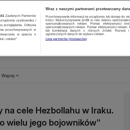
Wraz z naszymi partnerami przetwarzamy dane
161
Zaufanych Partnerów
Przechowywanie informacji na urządzeniu lub dostęp do nich.
treści. Wykorzystywanie profili w celu doboru spersonalizo
ządzeniu użytkownika i
spersonalizowanych reklam. Pomiar efektywności treś
bu przeglądania. Odbywa
spersonalizowanych reklam. Pomiar efektywności reklam. 
ania przechowywanych w
lub kombinacji danych z różnych źródeł. Rozwój i 
ograniczonych danych do wyboru reklam.
zetwarzaniu w oparciu o
ie i reklam”.
Lista partnerów (dostawców)
Więcej
na cele Hezbollahu w Iraku.
o wielu jego bojowników"