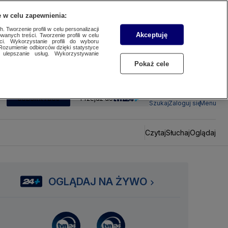
 w celu zapewnienia:
 Tworzenie profili w celu personalizacji
Akceptuję
wanych treści. Tworzenie profili w celu
ci. Wykorzystanie profili do wyboru
Rozumienie odbiorców dzięki statystyce
ulepszanie usług. Wykorzystywanie
Pokaż cele
SUBSKRYBUJ
Przejdź do
Szukaj
Zaloguj się
Menu
Czytaj
Słuchaj
Oglądaj
OGLĄDAJ NA ŻYWO