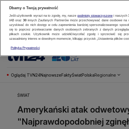
Dbamy o Twoją prywatność
Jeśli użytkownik wyrazi na to zgodę, my, nasze
podmioty stowarzyszone
i naszych
IAB oraz
30
innych Zaufanych Partnerów może przechowywać dane osobowe na ur
uzyskiwać do nich dostęp w celu zapewnienia bardziej spersonalizowanego sposo
się to poprzez przetwarzanie danych osobowych zebranych z danych przegląd
plikach cookie. Użytkownik może udzielić/wycofać zgodę i sprzeciwić się pr
uzasadniony interes w dowolnym momencie, klikając przycisk „Ustawienia plików cook
Polityka Prywatności
Oglądaj TVN24
Najnowsze
Fakty
Świat
Polska
Regionalne
ŚWIAT
Amerykański atak odwetowy 
"Najprawdopodobniej zginęł