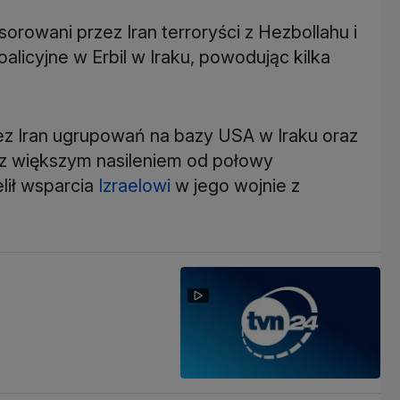
orowani przez Iran terroryści z Hezbollahu i
alicyjne w Erbil w Iraku, powodując kilka
zez Iran ugrupowań na bazy USA w Iraku oraz
 z większym nasileniem od połowy
lił wsparcia
Izraelowi
w jego wojnie z