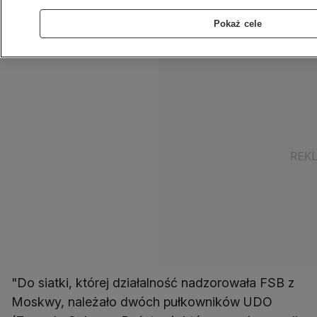
nich jest dwóch pułkowników UDO, ukraińskiej
Pokaż cele
służby ochrony najwyższych urzędników.
"Do siatki, której działalność nadzorowała FSB z
Moskwy, należało dwóch pułkowników UDO