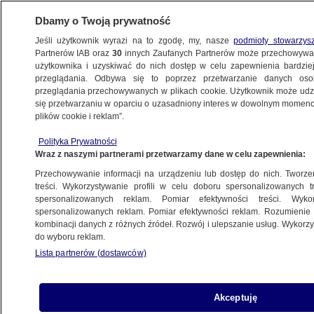
Dbamy o Twoją prywatność
Jeśli użytkownik wyrazi na to zgodę, my, nasze
podmioty stowarzys
Partnerów IAB oraz
30
innych Zaufanych Partnerów może przechowywa
użytkownika i uzyskiwać do nich dostęp w celu zapewnienia bardzi
przeglądania. Odbywa się to poprzez przetwarzanie danych os
przeglądania przechowywanych w plikach cookie. Użytkownik może udzie
ŚWIAT
się przetwarzaniu w oparciu o uzasadniony interes w dowolnym momencie
plików cookie i reklam”.
Zatrzymano pięciu agentów FSB
Polityka Prywatności
planujących zamach na Zełenskiego
Wraz z naszymi partnerami przetwarzamy dane w celu zapewnienia:
Przechowywanie informacji na urządzeniu lub dostęp do nich. Tworzeni
7.05.2024, 13:28
treści. Wykorzystywanie profili w celu doboru spersonalizowanych tr
spersonalizowanych reklam. Pomiar efektywności treści. Wyko
spersonalizowanych reklam. Pomiar efektywności reklam. Rozumienie o
Udostępnij
kombinacji danych z różnych źródeł. Rozwój i ulepszanie usług. Wykor
do wyboru reklam.
Pięć osób, które działając na rzecz Federalnej
Lista partnerów (dostawców)
Służby Bezpieczeństwa Rosji (FSB), planowały
zamach na prezydenta Wołodymyra
Zełenskiego, zostało zatrzymanych przez
Akceptuję
Służbę Bezpieczeństwa Ukrainy (SBU). Wśród