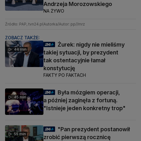
Andrzeja Morozowskiego
NA ŻYWO
Źródło: PAP, tvn24.pl
Autorka/Autor: pp//mrz
ZOBACZ TAKŻE:
Żurek: nigdy nie mieliśmy
44 min
takiej sytuacji, by prezydent
tak ostentacyjnie łamał
konstytucję
FAKTY PO FAKTACH
Była mózgiem operacji,
45 min
a później zaginęła z fortuną.
"Istnieje jeden konkretny trop"
"Pan prezydent postanowił
55 min
zrobić pierwszą rocznicę