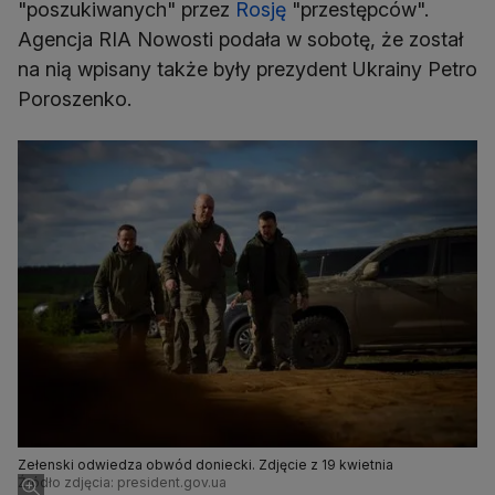
"poszukiwanych" przez
Rosję
"przestępców".
Agencja RIA Nowosti podała w sobotę, że został
na nią wpisany także były prezydent Ukrainy Petro
Poroszenko.
Zełenski odwiedza obwód doniecki. Zdjęcie z 19 kwietnia
Źródło zdjęcia: president.gov.ua