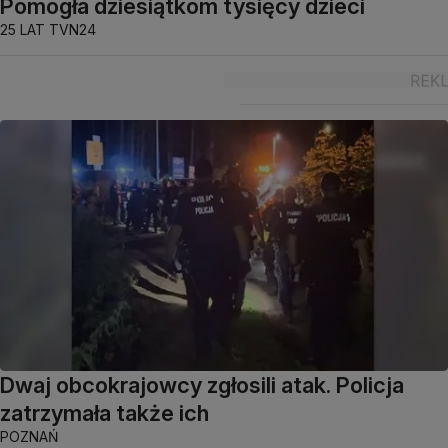
Pomogła dziesiątkom tysięcy dzieci
25 LAT TVN24
Dwaj obcokrajowcy zgłosili atak. Policja
zatrzymała także ich
POZNAŃ