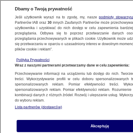
Dbamy o Twoją prywatność
Jeśli użytkownik wyrazi na to zgodę, my, nasze
podmioty stowarzys
Partnerów IAB oraz
30
innych Zaufanych Partnerów może przechowywa
użytkownika i uzyskiwać do nich dostęp w celu zapewnienia bardzi
przeglądania. Odbywa się to poprzez przetwarzanie danych os
przeglądania przechowywanych w plikach cookie. Użytkownik może udzie
ŚWIAT
się przetwarzaniu w oparciu o uzasadniony interes w dowolnym momencie
plików cookie i reklam”.
Kijów: Moskwa próbuje wciągnąć w wojnę
Polityka Prywatności
kolejny kraj
Wraz z naszymi partnerami przetwarzamy dane w celu zapewnienia:
Przechowywanie informacji na urządzeniu lub dostęp do nich. Tworzeni
6.07.2025, 05:45
treści. Wykorzystywanie profili w celu doboru spersonalizowanych tr
spersonalizowanych reklam. Pomiar efektywności treści. Wyko
Posłuchaj artykułu
spersonalizowanych reklam. Pomiar efektywności reklam. Rozumienie o
Czyta lektor AI
kombinacji danych z różnych źródeł. Rozwój i ulepszanie usług. Wykor
do wyboru reklam.
Lista partnerów (dostawców)
Akceptuję