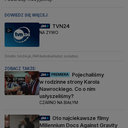
DOWIEDZ SIĘ WIĘCEJ:
TVN24
NA ŻYWO
Źródło: tvn24.pl, PAP
Autorka/Autor: os/adso
ZOBACZ TAKŻE:
Pojechaliśmy
PREMIERA
27 min
w rodzinne strony Karola
Nawrockiego. Co o nim
usłyszeliśmy?
CZARNO NA BIAŁYM
Oto najciekawsze filmy
Millennium Docs Against Gravity