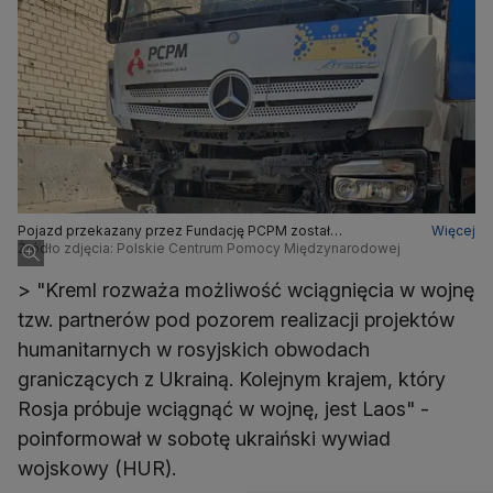
Pojazd przekazany przez Fundację PCPM został
Więcej
zaatakowany przez rosyjskiego drona w Chersoniu
Źródło zdjęcia: Polskie Centrum Pomocy Międzynarodowej
> "Kreml rozważa możliwość wciągnięcia w wojnę
tzw. partnerów pod pozorem realizacji projektów
humanitarnych w rosyjskich obwodach
graniczących z Ukrainą. Kolejnym krajem, który
Rosja próbuje wciągnąć w wojnę, jest Laos" -
poinformował w sobotę ukraiński wywiad
wojskowy (HUR).