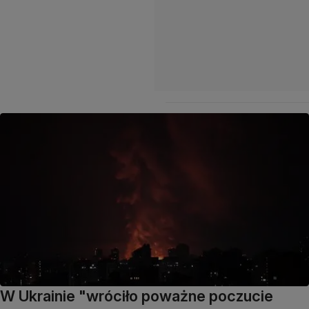
W Ukrainie "wróciło poważne poczucie