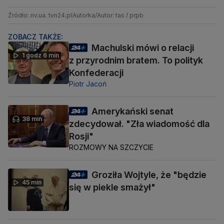
Źródło: nv.ua. tvn24.pl
Autorka/Autor: tas / prpb
ZOBACZ TAKŻE:
Machulski mówi o relacji
1 godz 6 min
z przyrodnim bratem. To polityk
Konfederacji
Piotr Jacoń
Amerykański senat
38 min
zdecydował. "Zła wiadomość dla
Rosji"
ROZMOWY NA SZCZYCIE
Groziła Wojtyle, że "będzie
45 min
się w piekle smażył"