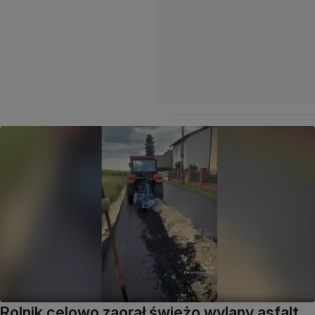
Rolnik celowo zaorał świeżo wylany asfalt