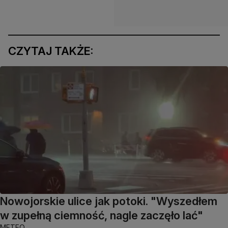
CZYTAJ TAKŻE:
Nowojorskie ulice jak potoki. "Wyszedłem
w zupełną ciemność, nagle zaczęło lać"
METEO