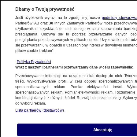
Dbamy o Twoją prywatność
Jeśli użytkownik wyrazi na to zgodę, my, nasze
podmioty stowarzys
Partnerów IAB oraz
30
innych Zaufanych Partnerów może przechowywa
użytkownika i uzyskiwać do nich dostęp w celu zapewnienia bardzi
przeglądania. Odbywa się to poprzez przetwarzanie danych os
przeglądania przechowywanych w plikach cookie. Użytkownik może udzie
ŚWIAT
się przetwarzaniu w oparciu o uzasadniony interes w dowolnym momencie
plików cookie i reklam”.
Sikorski i Kułeba rozpoczynają konferencję
Polityka Prywatności
prasową, w tle alarm przeciwlotniczy
Wraz z naszymi partnerami przetwarzamy dane w celu zapewnienia:
Przechowywanie informacji na urządzeniu lub dostęp do nich. Tworzeni
22.12.2023, 14:50
treści. Wykorzystywanie profili w celu doboru spersonalizowanych tr
spersonalizowanych reklam. Pomiar efektywności treści. Wyko
spersonalizowanych reklam. Pomiar efektywności reklam. Rozumienie o
Udostępnij
kombinacji danych z różnych źródeł. Rozwój i ulepszanie usług. Wykor
do wyboru reklam.
Lista partnerów (dostawców)
Akceptuję