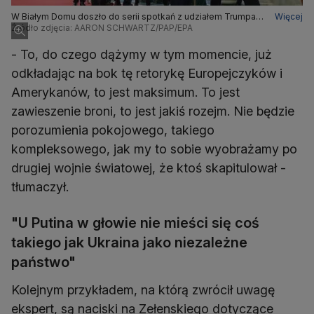
W Białym Domu doszło do serii spotkań z udziałem Trumpa,
Więcej
Zełenskiego i europejskich przywódców
Źródło zdjęcia: AARON SCHWARTZ/PAP/EPA
- To, do czego dążymy w tym momencie, już
odkładając na bok tę retorykę Europejczyków i
Amerykanów, to jest maksimum. To jest
zawieszenie broni, to jest jakiś rozejm. Nie będzie
porozumienia pokojowego, takiego
kompleksowego, jak my to sobie wyobrażamy po
drugiej wojnie światowej, że ktoś skapitulował -
tłumaczył.
"U Putina w głowie nie mieści się coś
takiego jak Ukraina jako niezależne
państwo"
Kolejnym przykładem, na którą zwrócił uwagę
ekspert, są naciski na Zełenskiego dotyczące