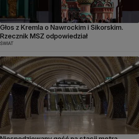
Głos z Kremla o Nawrockim i Sikorskim.
Rzecznik MSZ odpowiedział
ŚWIAT
Niespodziewany gość na stacji metra