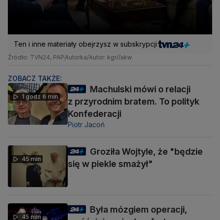
Ten i inne materiały obejrzysz w subskrypcji
Źródło: TVN24, PAP
Autorka/Autor: kgr//akw
ZOBACZ TAKŻE:
Machulski mówi o relacji
1 godz 6 min
z przyrodnim bratem. To polityk
Konfederacji
Piotr Jacoń
Groziła Wojtyle, że "będzie
45 min
się w piekle smażył"
Była mózgiem operacji,
45 min