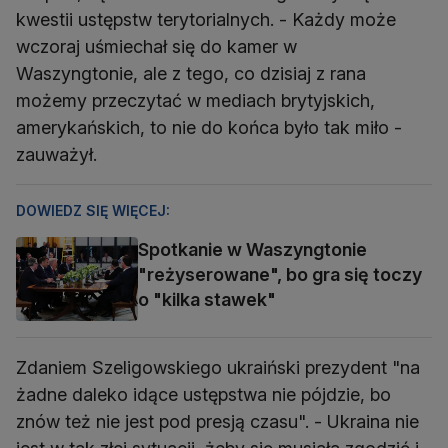
kwestii ustępstw terytorialnych. - Każdy może
wczoraj uśmiechał się do kamer w
Waszyngtonie, ale z tego, co dzisiaj z rana
możemy przeczytać w mediach brytyjskich,
amerykańskich, to nie do końca było tak miło -
zauważył.
DOWIEDZ SIĘ WIĘCEJ:
Spotkanie w Waszyngtonie
"reżyserowane", bo gra się toczy
o "kilka stawek"
Zdaniem Szeligowskiego ukraiński prezydent "na
żadne daleko idące ustępstwa nie pójdzie, bo
znów też nie jest pod presją czasu". - Ukraina nie