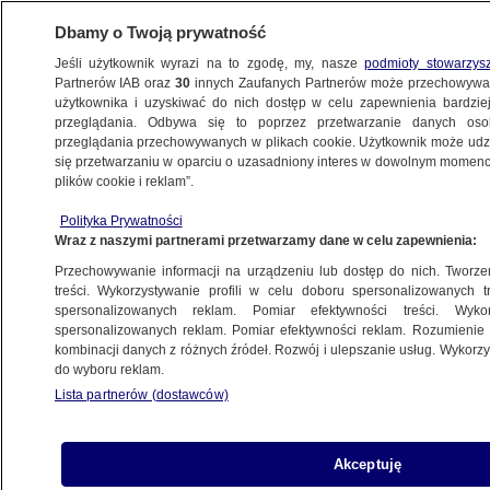
Dbamy o Twoją prywatność
Jeśli użytkownik wyrazi na to zgodę, my, nasze
podmioty stowarzys
Partnerów IAB oraz
30
innych Zaufanych Partnerów może przechowywa
użytkownika i uzyskiwać do nich dostęp w celu zapewnienia bardzi
przeglądania. Odbywa się to poprzez przetwarzanie danych os
przeglądania przechowywanych w plikach cookie. Użytkownik może udzie
PILNE
Ukraina wydała zgodę na kolejne ekshumacje
się przetwarzaniu w oparciu o uzasadniony interes w dowolnym momencie
plików cookie i reklam”.
ŚWIAT
Polityka Prywatności
Wraz z naszymi partnerami przetwarzamy dane w celu zapewnienia:
Po rozmowach w Białym Domu jest "jedna
Przechowywanie informacji na urządzeniu lub dostęp do nich. Tworzeni
rzecz, która niepokoi"
treści. Wykorzystywanie profili w celu doboru spersonalizowanych tr
spersonalizowanych reklam. Pomiar efektywności treści. Wyko
spersonalizowanych reklam. Pomiar efektywności reklam. Rozumienie o
19.08.2025, 10:30
kombinacji danych z różnych źródeł. Rozwój i ulepszanie usług. Wykor
do wyboru reklam.
Posłuchaj artykułu
Lista partnerów (dostawców)
Czyta lektor AI
Akceptuję