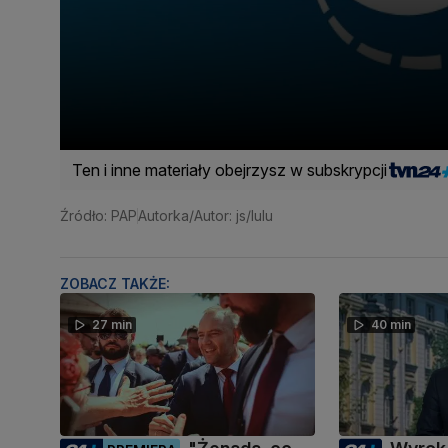
Ten i inne materiały obejrzysz w subskrypcji
Źródło: PAP
Autorka/Autor: js/lulu
ZOBACZ TAKŻE:
27 min
40 min