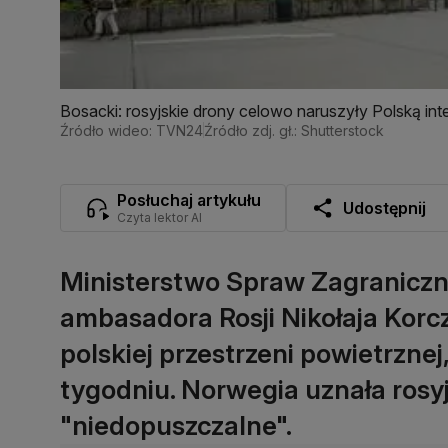
Bosacki: rosyjskie drony celowo naruszyły Polską inte
Źródło wideo: TVN24
Źródło zdj. gł.: Shutterstock
Posłuchaj artykułu
Udostępnij
Czyta lektor AI
Ministerstwo Spraw Zagranicz
ambasadora Rosji Nikołaja Kor
polskiej przestrzeni powietrzne
tygodniu. Norwegia uznała rosyj
"niedopuszczalne".