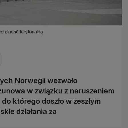
gralność terytorialną
nych Norwegii wezwało
czunowa w związku z naruszeniem
j, do którego doszło w zeszłym
skie działania za