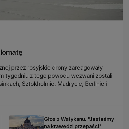
plomatę
rznej przez rosyjskie drony zareagowały
łym tygodniu z tego powodu wezwani zostali
inkach, Sztokholmie, Madrycie, Berlinie i
Głos z Watykanu. "Jesteśmy
na krawędzi przepaści"