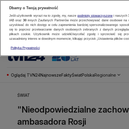
Dbamy o Twoją prywatność
Jeśli użytkownik wyrazi na to zgodę, my, nasze
podmioty stowarzyszone
i naszych
IAB oraz
30
innych Zaufanych Partnerów może przechowywać dane osobowe na ur
uzyskiwać do nich dostęp w celu zapewnienia bardziej spersonalizowanego sposo
się to poprzez przetwarzanie danych osobowych zebranych z danych przegląd
plikach cookie. Użytkownik może udzielić/wycofać zgodę i sprzeciwić się pr
uzasadniony interes w dowolnym momencie, klikając przycisk „Ustawienia plików cook
Polityka Prywatności
Oglądaj TVN24
Najnowsze
Fakty
Świat
Polska
Regionalne
ŚWIAT
"Nieodpowiedzialne zachowa
ambasadora Rosji