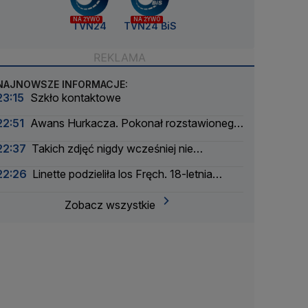
NA ŻYWO
NA ŻYWO
TVN24
TVN24 BiS
NAJNOWSZE INFORMACJE:
23:15
Szkło kontaktowe
22:51
Awans Hurkacza. Pokonał rozstawionego
rywala
22:37
Takich zdjęć nigdy wcześniej nie
wykonano
22:26
Linette podzieliła los Fręch. 18-letnia
Amerykanka za mocna
Zobacz wszystkie