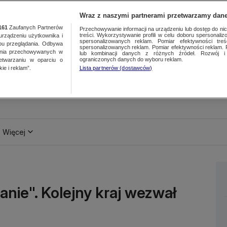
Wraz z naszymi partnerami przetwarzamy dane
161
Zaufanych Partnerów
Przechowywanie informacji na urządzeniu lub dostęp do nich.
treści. Wykorzystywanie profili w celu doboru spersonalizo
ządzeniu użytkownika i
spersonalizowanych reklam. Pomiar efektywności treś
bu przeglądania. Odbywa
spersonalizowanych reklam. Pomiar efektywności reklam. 
ania przechowywanych w
lub kombinacji danych z różnych źródeł. Rozwój i 
ograniczonych danych do wyboru reklam.
zetwarzaniu w oparciu o
ie i reklam”.
Lista partnerów (dostawców)
Więcej
nie". Kolejny kraj wezwał