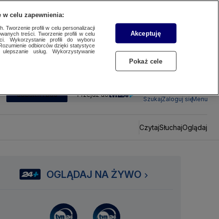
 w celu zapewnienia:
 Tworzenie profili w celu personalizacji
Akceptuję
wanych treści. Tworzenie profili w celu
ci. Wykorzystanie profili do wyboru
Rozumienie odbiorców dzięki statystyce
ulepszanie usług. Wykorzystywanie
Pokaż cele
SUBSKRYBUJ
Przejdź do
Szukaj
Zaloguj się
Menu
Czytaj
Słuchaj
Oglądaj
OGLĄDAJ NA ŻYWO