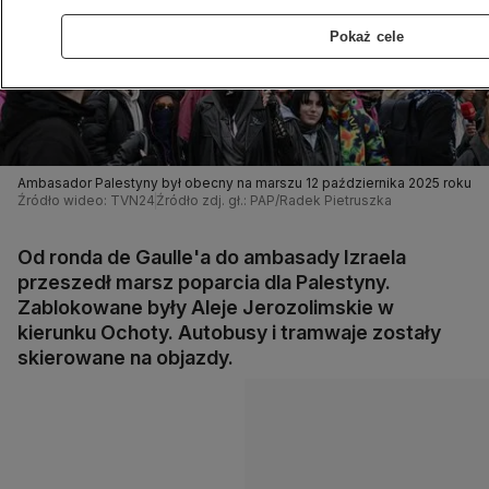
Pokaż cele
Ambasador Palestyny był obecny na marszu 12 października 2025 roku
Źródło wideo: TVN24
Źródło zdj. gł.: PAP/Radek Pietruszka
Od ronda de Gaulle'a do ambasady Izraela
przeszedł marsz poparcia dla Palestyny.
Zablokowane były Aleje Jerozolimskie w
kierunku Ochoty. Autobusy i tramwaje zostały
skierowane na objazdy.