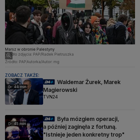
Marsz w obronie Palestyny
Źródło zdjęcia: PAP/Radek Pietruszka
Źródło: PAP
Autorka/Autor: mg
ZOBACZ TAKŻE:
Waldemar Żurek, Marek
44 min
Magierowski
TVN24
Była mózgiem operacji,
45 min
a później zaginęła z fortuną.
"Istnieje jeden konkretny trop"