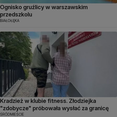
Ognisko gruźlicy w warszawskim
przedszkolu
BIAŁOŁĘKA
Kradzież w klubie fitness. Złodziejka
"zdobycze" próbowała wysłać za granicę
ŚRÓDMIEŚCIE