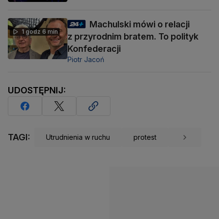
Machulski mówi o relacji
1 godz 6 min
z przyrodnim bratem. To polityk
Konfederacji
Piotr Jacoń
UDOSTĘPNIJ:
TAGI:
Utrudnienia w ruchu
protest