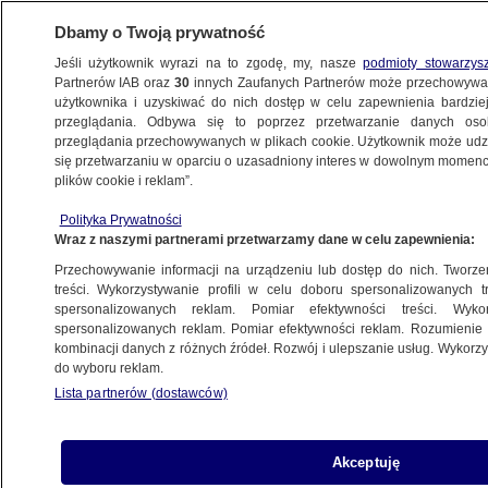
Dbamy o Twoją prywatność
Jeśli użytkownik wyrazi na to zgodę, my, nasze
podmioty stowarzys
Partnerów IAB oraz
30
innych Zaufanych Partnerów może przechowywa
WARSZAWA
użytkownika i uzyskiwać do nich dostęp w celu zapewnienia bardzi
przeglądania. Odbywa się to poprzez przetwarzanie danych os
przeglądania przechowywanych w plikach cookie. Użytkownik może udzie
ŚRÓDMIEŚCIE
się przetwarzaniu w oparciu o uzasadniony interes w dowolnym momencie
plików cookie i reklam”.
"O godność dla Palestyńczyków". Marsz
Polityka Prywatności
w Warszawie
Wraz z naszymi partnerami przetwarzamy dane w celu zapewnienia:
Przechowywanie informacji na urządzeniu lub dostęp do nich. Tworzeni
12.10.2025, 14:23
treści. Wykorzystywanie profili w celu doboru spersonalizowanych tr
spersonalizowanych reklam. Pomiar efektywności treści. Wyko
Posłuchaj artykułu
spersonalizowanych reklam. Pomiar efektywności reklam. Rozumienie o
Czyta lektor AI
kombinacji danych z różnych źródeł. Rozwój i ulepszanie usług. Wykor
do wyboru reklam.
Lista partnerów (dostawców)
Akceptuję