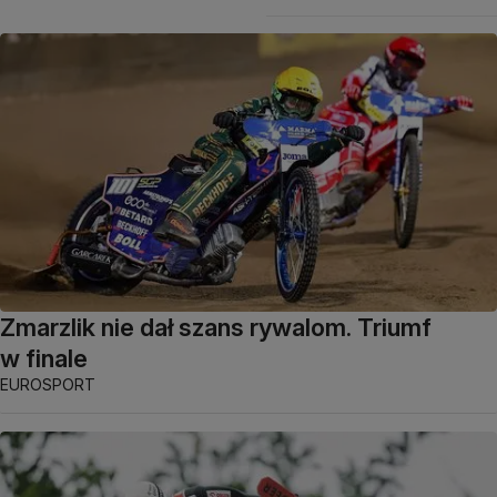
Zmarzlik nie dał szans rywalom. Triumf
w finale
EUROSPORT