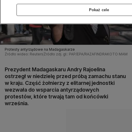
Pokaż cele
Protesty antyrządowe na Madagaskarze
Źródło wideo: Reuters
Źródło zdj. gł.: PAP/EPA/RAZAFINDRAKOTO MAMY
Prezydent Madagaskaru Andry Rajoelina
ostrzegł w niedzielę przed próbą zamachu stanu
w kraju. Część żołnierzy z elitarnej jednostki
wezwała do wsparcia antyrządowych
protestów, które trwają tam od końcówki
września.