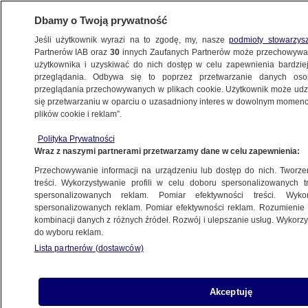
Dbamy o Twoją prywatność
Jeśli użytkownik wyrazi na to zgodę, my, nasze
podmioty stowarzys
Partnerów IAB oraz
30
innych Zaufanych Partnerów może przechowywa
użytkownika i uzyskiwać do nich dostęp w celu zapewnienia bardzi
przeglądania. Odbywa się to poprzez przetwarzanie danych os
przeglądania przechowywanych w plikach cookie. Użytkownik może udzie
ŚWIAT
się przetwarzaniu w oparciu o uzasadniony interes w dowolnym momencie
plików cookie i reklam”.
Gen Z na ulicach. Prezydent mówi
Polityka Prywatności
o "próbie nielegalnego przejęcia władzy"
Wraz z naszymi partnerami przetwarzamy dane w celu zapewnienia:
Przechowywanie informacji na urządzeniu lub dostęp do nich. Tworzeni
12.10.2025, 15:12
treści. Wykorzystywanie profili w celu doboru spersonalizowanych tr
spersonalizowanych reklam. Pomiar efektywności treści. Wyko
Posłuchaj artykułu
spersonalizowanych reklam. Pomiar efektywności reklam. Rozumienie o
Czyta lektor AI
kombinacji danych z różnych źródeł. Rozwój i ulepszanie usług. Wykor
do wyboru reklam.
Lista partnerów (dostawców)
Akceptuję