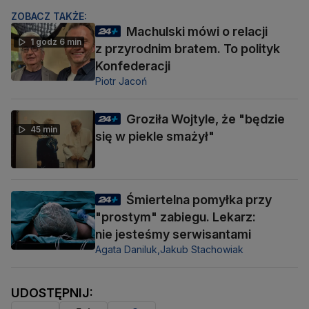
ZOBACZ TAKŻE:
Machulski mówi o relacji
1 godz 6 min
z przyrodnim bratem. To polityk
Konfederacji
Piotr Jacoń
Groziła Wojtyle, że "będzie
45 min
się w piekle smażył"
Śmiertelna pomyłka przy
"prostym" zabiegu. Lekarz:
nie jesteśmy serwisantami
Agata Daniluk,
Jakub Stachowiak
UDOSTĘPNIJ: