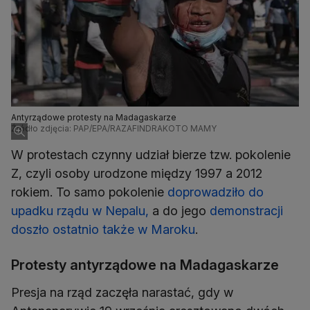
Antyrządowe protesty na Madagaskarze
Źródło zdjęcia: PAP/EPA/RAZAFINDRAKOTO MAMY
W protestach czynny udział bierze tzw. pokolenie
Z, czyli osoby urodzone między 1997 a 2012
rokiem. To samo pokolenie
doprowadziło do
upadku rządu w Nepalu,
a do jego
demonstracji
doszło ostatnio także w Maroku
.
Protesty antyrządowe na Madagaskarze
Presja na rząd zaczęła narastać, gdy w